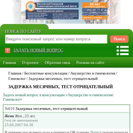
ПОИСК ПО САЙТУ:
ЗАДАТЬ НОВЫЙ ВОПРОС
Главная
О проекте
Обратная связь
Реклама на сайте
Стать консультантом нашего сайта
Главная
/ Бесплатные консультации /
Акушерство и гинекология
/
Гинеколог
/
Задержка месячных, тест отрицательный
Суперакция «Каждому врачу свой сайт»
ЗАДЕРЖКА МЕСЯЧНЫХ, ТЕСТ ОТРИЦАТЕЛЬНЫЙ
Задать новый вопрос в консультации «Акушерство и гинекология/
Гинеколог»
№619
Задержка месячных, тест отрицательный
Женя
Жен., 23 лет.
Гость (не зарегистрирован)
25.04.2007 04:36
В течение последнего года я принмала ОК (сперва
Логест
потом перешла