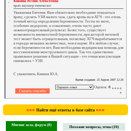
Кикина Юлия Алексеевна
врач акушер-гинеколог
Уважаемая Евгения. Вам обязательно необходимо показаться
врачу, сделать УЗИ малого таза, сдать кровь на в-ХГЧ - это очень
точный метод определения беременности. Тесты по моче,
особенно недорогие, к сожалению, очень часто дают
ложноотрицательный результат. Более того, существует
возможность внематочной беременности, при которой мочевой
тест может быть отрицательным, поскольку ХГЧ вырабатывается
в гораздо меньших количествах, чем в норме. И в любом случае,
если беременности нет, Вам необходима медицинская помощь для
восстановления менструального цикла. Так что единственно
правильное решение в Вашей ситуации - это очная консультация
гинеколога + УЗИ.
С уважением, Кикина Ю.А.
Время создания:
25 Апреля 2007 12:26
Оценок:
0
»»»
«««
Найти ещё ответы в базе сайта
Мнение зала, форум (0)
Похожие вопросы, темы (10)