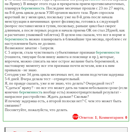
на Ярину). В январе этого года я прекратила прием противозачаточных,
планируя
беременность
. Последние месячные прошли с 23 по 27 марта,
на 8-й день цикла делала УЗИ органов малого таза. Врач спросила
короткий ли у меня цикл, поскольку уже на 8-й день после начала
менструации в яичниниках зреют фолликулы, готовясь к следующей
(вопрос поставил меня в тупик, поскольку, раньше цикл был скорее
длинным, а после первых родов и начала приема ОК он стал 28дней, как
и расчитано упаковкой таблеток). В целом она сказала, что все в норме и
беременность
можно планировать в ближайшие три месяца, проблем с ее
наступлением быть не должно.
Возможное зачатие - 1апреля.
С 5 апреля, стала чувствовать субъективные признаки
беременности
(тошнота, тянущие боли внизу живота и пояснице и пр.), которые,
впрочем, можно списать на мое острое желание быть беременной, к
настоящему моменту все эти признаки почти исчезли, или я к ним
привыкла - не знаю.
Сегодня уже 34 день цикла месячных нет, по моим подсчетам задержка
5-6 дней. Вчера делала тест - отрицательный.
Я, по правде сказать, уже и не знаю, что делать? Очередной тест?
"Сдаться" врачу? - но все это может дать на таком небольшом сроке (если
конечно
беременность
вообще есть) ложноотрицательный результат -
напрасное расстройство. Ждать дальше? Сколько?
И почему задержка есть, а второй полоски нет? С чем это может быть
связанно?
Посоветуйте, пожалуйста, что делать.
Ответов:
1
; Комментариев:
0