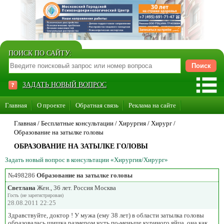
ПОИСК ПО САЙТУ:
ЗАДАТЬ НОВЫЙ ВОПРОС
Главная
О проекте
Обратная связь
Реклама на сайте
Стать консультантом нашего сайта
Главная
/ Бесплатные консультации /
Хирургия
/
Хирург
/
Образование на затылке головы
Суперакция «Каждому врачу свой сайт»
ОБРАЗОВАНИЕ НА ЗАТЫЛКЕ ГОЛОВЫ
Задать новый вопрос в консультации «Хирургия/Хирург»
№498286
Образование на затылке головы
Светлана
Жен., 36 лет. Россия Москва
Гость (не зарегистрирован)
28.08.2011 22:25
Здравствуйте, доктор ! У мужа (ему 38 лет) в области затылка головы
образовалась шишка размером чуть по-меньше куриного яйца, она как