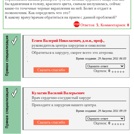
бы вдавленная в голову, красного цвета, сначала шелушилась, сейчас
какие-то точечные черные вкрапления на ней. Болит и отдает в
позвоночник. Как определить что это?
К какому врачу/врачам обратиться на прием с данной проблемой?
Ответов:
5
; Комментариев:
0
Егиев Валерий Николаевич, д.м.н., проф.,
руководитель центра хирургии и онкологии
Обратиться к хирургу, скорее всего это атерома.
Время создания:
29 Августа 2011 06:03
Оценок:
0
Кулагин Василий Валерьевич
Врач сердечно-сосудистый хирург
Приходите к хирургам нашего центра.
Время создания:
29 Августа 2011 09:19
Оценок:
0