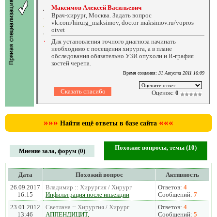
Максимов Алексей Васильевич
Врач-хирург, Москва. Задать вопрос
vk.com/hirurg_maksimov, doctor-maksimov.ru/vopros-
otvet
Для установления точного диагноза начинать
необходимо с посещения хирурга, а в плане
обследования обязательно УЗИ опухоли и R-графия
костей черепа.
Время создания:
31 Августа 2011 16:09
Оценок:
0
»»»
«««
Найти ещё ответы в базе сайта
Похожие вопросы, темы (10)
Мнение зала, форум (0)
Дата
Похожий вопрос
Активность
26.09.2017
Владимир :: Хирургия / Хирург
Ответов:
4
16:15
Инфильтрация после иньекции
Сообщений:
7
23.01.2012
Светлана :: Хирургия / Хирург
Ответов:
4
13:46
АППЕНДИЦИТ,
Сообщений:
5