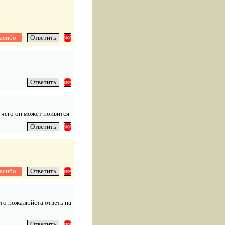
т чего он может поивится
што пожалюйста ответь на