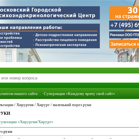
ьтантом нашего сайта
Суперакция «Каждому врачу свой сайт»
льтации /
Хирургия
/
Хирург
/
маленький порез руки
РУКИ
нсультации «Хирургия/Хирург»
з руки