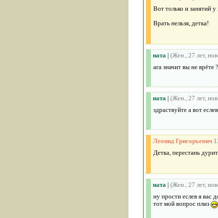
Вот только и занятий у
Врать нельзя, детка!
ната
|
(Жен., 27 лет, но
ага значит вы не врёте 
ната
|
(Жен., 27 лет, но
здраствуйте а вот есле
Леонид Григорьевич
1
Детка, перестань дурит
ната
|
(Жен., 27 лет, но
ну прости еслев я вас 
тот мой вопрос плиз