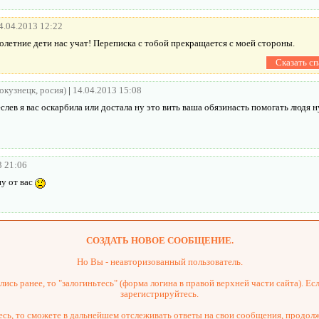
4.04.2013 12:22
олетние дети нас учат! Переписка с тобой прекращается с моей стороны.
вокузнецк, росия)
|
14.04.2013 15:08
слев я вас оскарбила или достала ну это вить ваша обязинасть помогать людя 
3 21:06
ну от вас
СОЗДАТЬ НОВОЕ СООБЩЕНИЕ.
Но Вы - неавторизованный пользователь.
ись ранее, то "залогиньтесь" (форма логина в правой верхней части сайта). Есл
зарегистрируйтесь.
сь, то сможете в дальнейшем отслеживать ответы на свои сообщения, продол