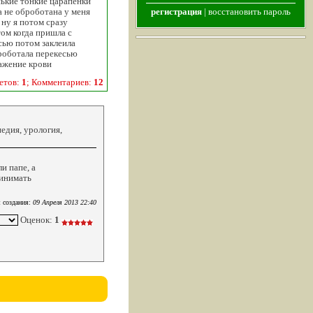
нькие тонкие царапенки
а не оброботана у меня
регистрация
|
восстановить пароль
 ну я потом сразу
ом когда пришла с
сью потом заклеила
броботала перекесью
ражение крови
етов:
1
; Комментариев:
12
едия, урология,
и папе, а
ринимать
 создания:
09 Апреля 2013 22:40
Оценок:
1