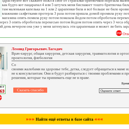
здраствуйте вот скажите пожл я сибе от страгалки бритвочкой порезала мале
как будто кот пацарапал 4 или 5 штучек меня биспакоет тошто бритвочка бил
там маленькая капелька на 1 или 2 царапенки била и всё больше не било крови
влажнами салфетками протерла 3 раза потом пришла домой промила руку пот
магазина опять помила руку потом помазала йодом потом оброботала переке
через 3 опять оброботала перекесью потом йодом потом опять через 3 чеса о
й день вечером она уже у меня затенулась эти царапеньки и может ли бить за
Отв
Леонид Григорьевич Лагодич
Врач-хирург, общая хирургия, детская хирургия, травматология и ортоп
проктология, флебология
Со
своими жалобами на здоровье тебе, детка, следует обращаться к маме ил
не к консультантам. Они и будут разбираться с твоими проблемами и п
решения, которые ты принимать еще не в праве.
Время
»»»
«««
Найти ещё ответы в базе сайта