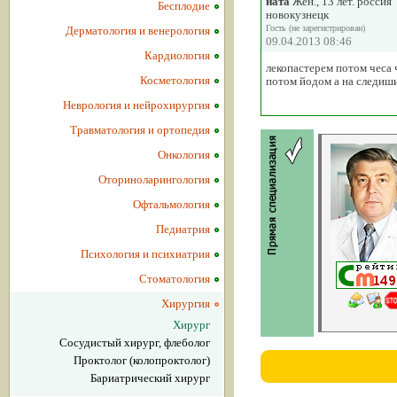
ната
Жен., 13 лет. россия
Бесплодие
новокузнецк
Гость (не зарегистрирован)
Дерматология и венерология
09.04.2013 08:46
Кардиология
лекопастерем потом чеса 
Косметология
потом йодом а на следиши
Неврология и нейрохирургия
Травматология и ортопедия
Онкология
Оториноларингология
Офтальмология
Педиатрия
Психология и психиатрия
Стоматология
Хирургия
Хирург
Сосудистый хирург, флеболог
Проктолог (колопроктолог)
Бариатрический хирург