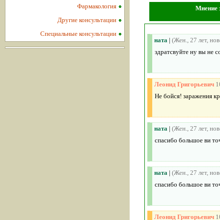
Фармакология
Мнение 
Другие консультации
Специальные консультации
ната
|
(Жен., 27 лет, но
здратсвуйте ну вы не с
Леонид Григорьевич
1
Не бойся! заражения кр
ната
|
(Жен., 27 лет, но
спасибо большое ви то
ната
|
(Жен., 27 лет, но
спасибо большое ви то
Леонид Григорьевич
1