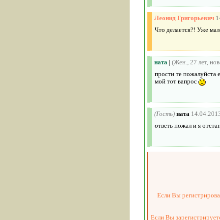
Леонид Григорьевич
1
Что делается?! Уже мал
ната
|
(Жен., 27 лет, но
прости те пожалуйста е
мой тот вапрос
(Гость)
ната
14.04.201
ответь пожал и я отста
Если Вы регистрировал
Если Вы зарегистрируете