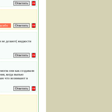
и не делают( жидкости
огла они как создавали
ния, когда выпью
наю что возникают в