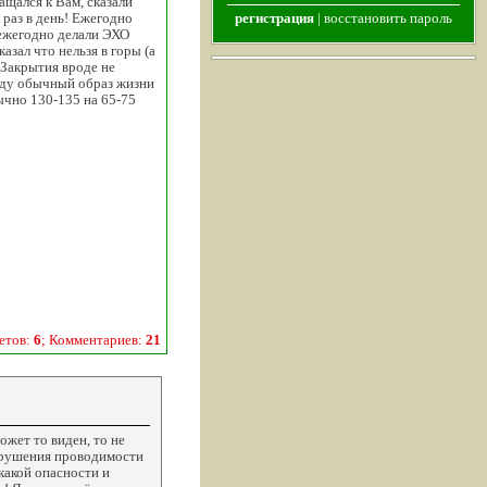
ащался к Вам, сказали
 раз в день! Ежегодно
регистрация
|
восстановить пароль
 ежегодно делали ЭХО
азал что нельзя в горы (а
 Закрытия вроде не
еду обычный образ жизни
чно 130-135 на 65-75
етов:
6
; Комментариев:
21
ожет то виден, то не
нарушения проводимости
какой опасности и