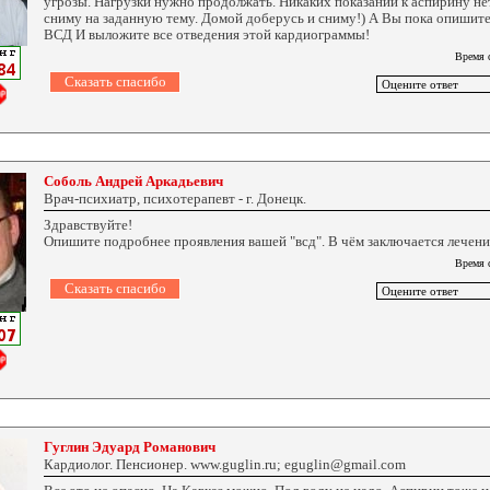
угрозы. Нагрузки нужно продолжать. Никаких показаний к аспирину не
сниму на заданную тему. Домой доберусь и сниму!) А Вы пока опишит
ВСД И выложите все отведения этой кардиограммы!
Время 
Соболь Андрей Аркадьевич
Врач-психиатр, психотерапевт - г. Донецк.
Здравствуйте!
Опишите подробнее проявления вашей "всд". В чём заключается лечени
Время 
Гуглин Эдуард Романович
Кардиолог. Пенсионер. www.guglin.ru; eguglin@gmail.com