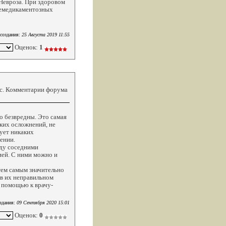
 Невроза. При здоровом
немедикаментозных
создания:
25 Августа 2019 11:55
Оценок:
1
кс. Комментарии форума
о безвредны. Это самая
аких осложнений, не
бует никаких
ении.
жду соседними
ией. С ними можно и
тем самым значительно
 в их неправильном
й помощью к врачу-
здания:
09 Сентября 2020 15:01
Оценок:
0