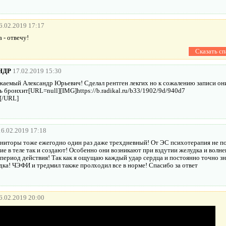
6.02.2019 17:17
 - отвечу!
НДР
17.02.2019 15:30
жаемый Александр Юрьевич! Сделал рентген лекгих но к сожалению записи он
ть бронхит[URL=null][IMG]https://b.radikal.ru/b33/1902/9d/940d7
][/URL]
16.02.2019 17:18
иторы тоже ежегодно один раз даже трехдневный! От ЭС психотерапия не пом
е в теле так и создают! Особенно они возникают при вздутии желудка и волне
 период действия! Так как я ощущаю каждый удар сердца и постоянно точно з
дка! ЧЭФИ и тредмил также пролходил все в норме! Спасибо за ответ
6.02.2019 20:00