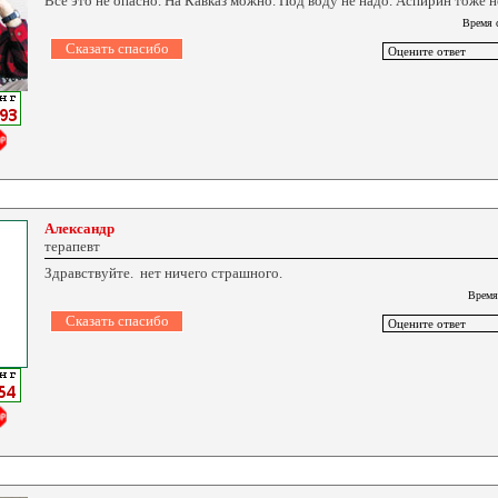
Все это не опасно. На Кавказ можно. Под воду не надо. Аспирин тоже н
Время 
Александр
терапевт
Здравствуйте. нет ничего страшного.
Время