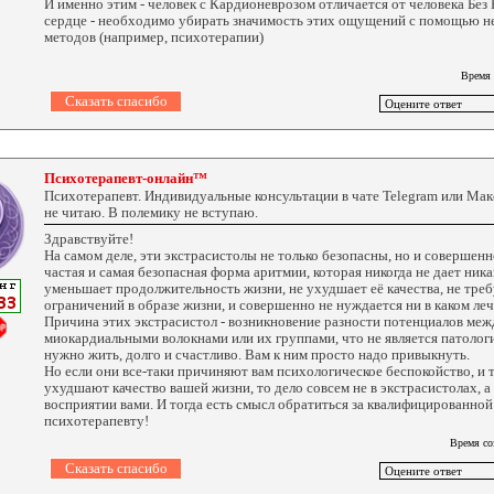
И именно этим - человек с Кардионеврозом отличается от человека Без
сердце - необходимо убирать значимость этих ощущений с помощью 
методов (например, психотерапии)
Время 
Психотерапевт-онлайн™
Психотерапевт. Индивидуальные консультации в чате Telegram или Ма
не читаю. В полемику не вступаю.
Здравствуйте!
На самом деле, эти экстрасистолы не только безопасны, но и совершенн
частая и самая безопасная форма аритмии, которая никогда не дает ник
уменьшает продолжительность жизни, не ухудшает её качества, не тре
ограничений в образе жизни, и совершенно не нуждается ни в каком леч
Причина этих экстрасистол - возникновение разности потенциалов ме
миокардиальными волокнами или их группами, что не является патолог
нужно жить, долго и счастливо. Вам к ним просто надо привыкнуть.
Но если они все-таки причиняют вам психологическое беспокойство, и 
ухудшают качество вашей жизни, то дело совсем не в экстрасистолах, а
восприятии вами. И тогда есть смысл обратиться за квалифицированно
психотерапевту!
Время со