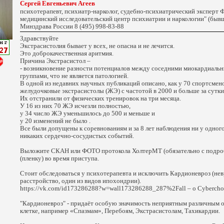
Сергей Евгеньевич Агеев
психотерапевт, психиатр-нарколог, судебно-психиатрический эксперт
медицинский исследовательский центр психиатрии и наркологии" (бывш
Минздрава России 8 (495) 998-83-88
Здравствуйте
Экстрасистолия бывает у всех, не опасна и не лечится.
Это доброкачественная аритмия.
Причина Экстрасистол –
- возникновение разности потенциалов между соседними миокардиаль
группами, что не является патологией.
В одной из недавних научных публикаций описано, как у 70 спортсмен
желудочковые экстрасистолы (ЖЭ) с частотой в 2000 и больше за сутки
Их отстранили от физических тренировок на три месяца.
У 16 из них 70 ЖЭ исчезли полностью,
у 34 число ЖЭ уменьшилось до 500 и меньше и
у 20 изменений не было .
Все были допущены к соревнованиям и за 8 лет наблюдения ни у одног
никаких сердечно-сосудистых событий.
Выложите СКАН или ФОТО протокола ХолтерМТ (обязательно с подро
(пленку) во время приступа.
Стоит обследоваться у психотерапевта и исключить Кардионевроз (не
расстройство, один из видов ипохондрии).
https://vk.com/id173286288?w=wall173286288_287%2Fall – о Сybercho
"Кардионевроз" - придаёт особую значимость неприятным различным 
клетке, например «Спазмам», Перебоям, Экстрасистолам, Тахикардии.