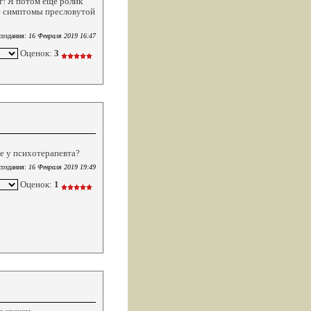
т! Я потом ещё ролик
е симптомы пресловутой
создания:
16 Февраля 2019 16:47
Оценок:
3
е у психотерапевта?
создания:
16 Февраля 2019 19:49
Оценок:
1