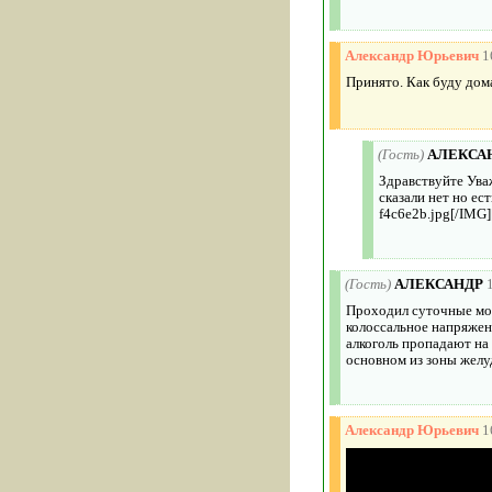
Александр Юрьевич
1
Принято. Как буду дома
(Гость)
АЛЕКСА
Здравствуйте Ува
сказали нет но ес
f4c6e2b.jpg[/IMG
(Гость)
АЛЕКСАНДР
Проходил суточные мон
колоссальное напряжени
алкоголь пропадают на
основном из зоны желу
Александр Юрьевич
1