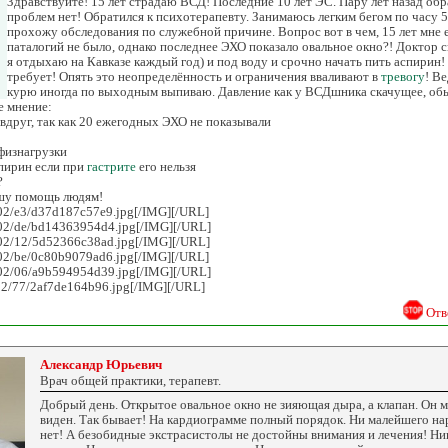
Здравствуйте! 15 лет страдаю ВСД! Последние 10 лет ЭС. Пару лет назад обр
проблем нет! Обратился к психотерапевту. Занимаюсь легким бегом по часу 5
прохожу обследования по служебной причине. Вопрос вот в чем, 15 лет мне
паталогий не было, однако последнее ЭХО показало овальное окно?! Доктор ск
я отдыхаю на Кавказе каждый год) и под воду и срочно начать пить аспирин!
требует! Опять это неопределённость и ограничения вваливают в
тревогу
! В
курю иногда по выходным выпиваю. Давление как у ВСДшника скачущее, обы
е мнение:
 вдруг, так как 20 ежегодных ЭХО не показывали
физнагрузки
спирин если при
гастрите
его нельзя
?
ашу помощь людям!
1902/e3/d37d187c57e9.jpg[/IMG][/URL]
1902/de/bd14363954d4.jpg[/IMG][/URL]
1902/12/5d52366c38ad.jpg[/IMG][/URL]
1902/be/0c80b9079ad6.jpg[/IMG][/URL]
1902/06/a9b594954d39.jpg[/IMG][/URL]
1902/77/2af7de164b96.jpg[/IMG][/URL]
Отв
Александр Юрьевич
Врач общей практики, терапевт.
Добрый день. Открытое овальное окно не зияющая дыра, а клапан. Он м
виден. Так бывает! На кардиограмме полный порядок. Ни малейшего 
нет! А безобидные экстрасистолы не достойны внимания и лечения! Ни