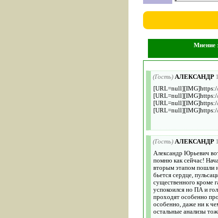
Мнение 
(Гость)
АЛЕКСАНДР
[URL=null][IMG]https:/
[URL=null][IMG]https:/
[URL=null][IMG]https:/
[URL=null][IMG]https:/
(Гость)
АЛЕКСАНДР
Александр Юрьевич вот 
помню как сейчас! Нача
вторым этапом пошли н
бьется сердце, пульса
существенного кроме г
успокоился но ПА и го
проходят особенно проб
особенно, даже ни к ч
остальные анализы тож