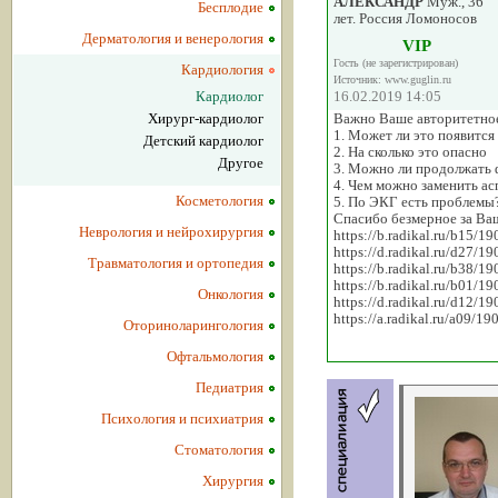
АЛЕКСАНДР
Муж., 36
Бесплодие
лет. Россия Ломоносов
Дерматология и венерология
VIP
Гость (не зарегистрирован)
Кардиология
Источник: www.guglin.ru
Кардиолог
16.02.2019 14:05
Хирург-кардиолог
Важно Ваше авторитетно
1. Может ли это появится
Детский кардиолог
2. На сколько это опасно
Другое
3. Можно ли продолжать 
4. Чем можно заменить а
Косметология
5. По ЭКГ есть проблемы
Спасибо безмерное за В
Неврология и нейрохирургия
https://b.radikal.ru/b15/
https://d.radikal.ru/d27/
Травматология и ортопедия
https://b.radikal.ru/b38/
https://b.radikal.ru/b01/
Онкология
https://d.radikal.ru/d12/
https://a.radikal.ru/a09/
Оториноларингология
Офтальмология
Педиатрия
Психология и психиатрия
Стоматология
Хирургия