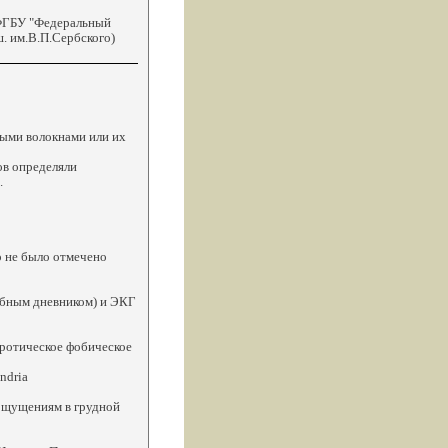
 ФГБУ "Федеральный
. им.В.П.Сербского)
ными волокнами или их
ов определяли
.
о не было отмечено
бным дневником) и ЭКГ
вротическое фобическое
ndria
ощущениям в грудной