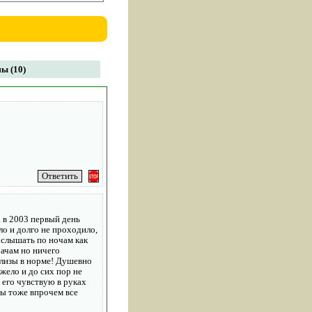
ы (10)
а в 2003 первый день
ло и долго не проходило,
 слышать по ночам как
рачам но ничего
ализы в норме! Душевно
жело и до сих пор не
 его чувствую в руках
ны тоже впрочем все