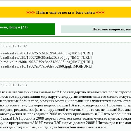
»»»
«««
Найти ещё ответы в базе сайта
зала, форум (21)
Похожие вопросы, тем
16.02.2019 17:02
/a.radikal.ru/a07/1902/57/3d2c2f94544b.jpg[/IMG][/URL]
/c.radikal.ru/c29/1902/29/39ccfa20a3a0.jpg[/IMG][/URL]
/b.radikal.ru/b00/1902/8f/2e8ec3189885.jpg[/IMG][/URL]
/a.radikal.ru/a16/1902/a3/7cb9de7b2f60.jpg[/IMG][/URL]
16.02.2019 17:13
вся лента увеличил на сколько мог! Все стандартно началось все после стресс
лось все с дереализации мир вдруг стал другим непонятным это сильно испуга
епонятные боли в теле, в разных местах и повышенная чувствительность, стал
цию по всему телу где через неделю пошли ПА и головокружения. Побежал по в
астрита, рефлюкс эзофагита нарушений в желчных протоках не нашли! Все ан
ловокружения не проходили в 2008 ко всему прибавились и ЭС что особенно тя
ежки! ПА Прошли в 2009 дереал тоже, осталось только чувство пульса, всегда
ему не притрагиваясь! МРТ мозга ЭЭГ норма делал в 2008! Щитовидка и гормо
е каждый год в норме, иногда чуть билирубин повышается и все