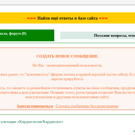
»»»
«««
Найти ещё ответы в базе сайта
ала, форум (0)
Похожие вопросы, темы
СОЗДАТЬ НОВОЕ СООБЩЕНИЕ.
Но Вы - неавторизованный пользователь.
ись ранее, то "залогиньтесь" (форма логина в правой верхней части сайта). Есл
зарегистрируйтесь.
сь, то сможете в дальнейшем отслеживать ответы на свои сообщения, продол
зователями и консультантами. Помимо этого, регистрация позволит Вам вести 
консультантами и другими пользователями сайта.
Зарегистрироваться
Создать сообщение без регистрации
нсультации «Кардиология/Кардиолог»