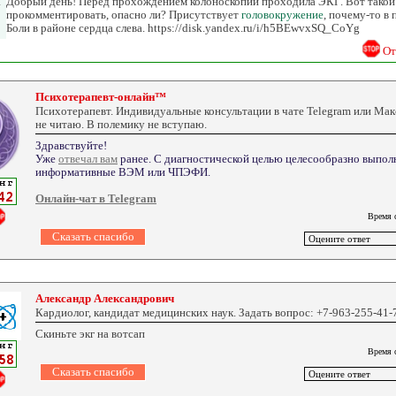
а
Добрый день! Перед прохождением колоноскопии проходила ЭКГ. Вот такой
прокомментировать, опасно ли? Присутствует
головокружение
, почему-то в
Боли в районе сердца слева. https://disk.yandex.ru/i/h5BEwvxSQ_CoYg
От
Психотерапевт-онлайн™
Психотерапевт. Индивидуальные консультации в чате Telegram или Ма
не читаю. В полемику не вступаю.
Здравствуйте!
Уже
отвечал вам
ранее. С диагностической целью целесообразно выпол
информативные ВЭМ или ЧПЭФИ.
Онлайн-чат в Telegram
Время 
Александр Александрович
Кардиолог, кандидат медицинских наук. Задать вопрос: +7-963-255-41-
Скиньте экг на вотсап
Время 