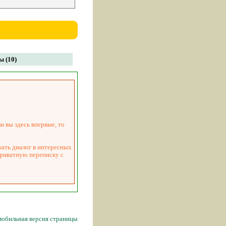
 (10)
и вы здесь впервые, то
жать диалог в интересных
приватную переписку с
мобильная версия страницы