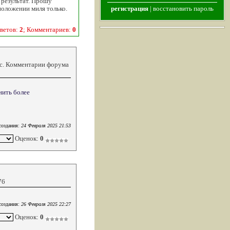
 результат. Прошу
 положении миля только.
регистрация
|
восстановить пароль
ветов:
2
; Комментариев:
0
кс. Комментарии форума
нить более
создания:
24 Февраля 2025 21:53
Оценок:
0
76
создания:
26 Февраля 2025 22:27
Оценок:
0