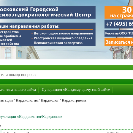
ьтантом нашего сайта
Суперакция «Каждому врачу свой сайт»
льтации /
Кардиология
/
Кардиолог
/
Кардиограмма
нсультации «Кардиология/Кардиолог»
а