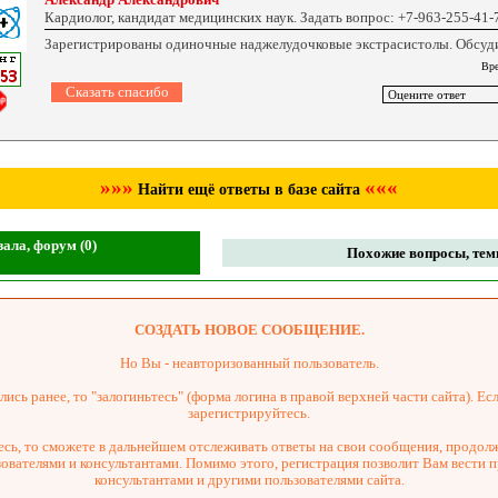
Кардиолог, кандидат медицинских наук. Задать вопрос: +7-963-255-41-
Зарегистрированы одиночные наджелудочковые экстрасистолы. Обсуди
Вре
»»»
«««
Найти ещё ответы в базе сайта
ала, форум (0)
Похожие вопросы, темы
СОЗДАТЬ НОВОЕ СООБЩЕНИЕ.
Но Вы - неавторизованный пользователь.
ись ранее, то "залогиньтесь" (форма логина в правой верхней части сайта). Есл
зарегистрируйтесь.
сь, то сможете в дальнейшем отслеживать ответы на свои сообщения, продол
зователями и консультантами. Помимо этого, регистрация позволит Вам вести 
консультантами и другими пользователями сайта.