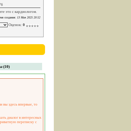
76
те это с кардиологом.
мя создания:
13 Мая 2025 20:52
Оценок:
0
 (10)
и вы здесь впервые, то
жать диалог в интересных
приватную переписку с