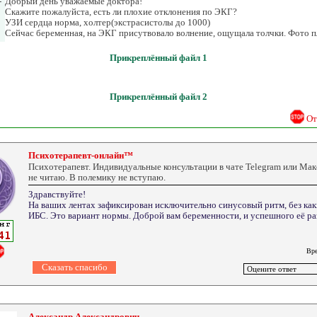
-
Добрый день уважаемые доктора!
Скажите пожалуйста, есть ли плохие отклонения по ЭКГ?
УЗИ сердца норма, холтер(экстрасистолы до 1000)
Сейчас беременная, на ЭКГ присутвовало волнение, ощущала толчки. Фото п
Прикреплённый файл 1
Прикреплённый файл 2
От
Психотерапевт-онлайн™
Психотерапевт. Индивидуальные консультации в чате Telegram или Ма
не читаю. В полемику не вступаю.
Здравствуйте!
На ваших лентах зафиксирован исключительно синусовый ритм, без как
ИБС. Это вариант нормы. Доброй вам беременности, и успешного её р
Вре
Александр Александрович