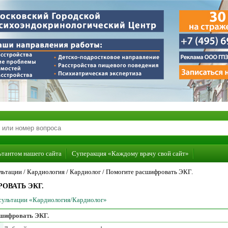
ьтантом нашего сайта
Суперакция «Каждому врачу свой сайт»
льтации /
Кардиология
/
Кардиолог
/
Помогите расшифровать ЭКГ.
ОВАТЬ ЭКГ.
нсультации «Кардиология/Кардиолог»
шифровать ЭКГ.