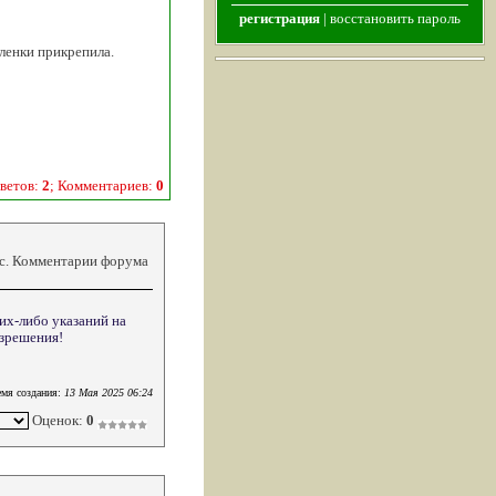
регистрация
|
восстановить пароль
ленки прикрепила.
ветов:
2
; Комментариев:
0
кс. Комментарии форума
их-либо указаний на
азрешения!
мя создания:
13 Мая 2025 06:24
Оценок:
0