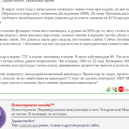
Здравствуйте, уважаемые врачи.
В марте этого года у меня начала «шлепать» левая стопа при ходьбе, не мог н
Обратился к неврологу, назначила обследовния ЭНМг. По нему Признаки акс
глубокого малоберцового нерва. (амплитуда м ответа снижена на 41%) при ре
ы.
степенно функция стопы восстановилась, я думаю на 90% где то, могу стоять н
ько недель у меня начались парстезии, сильное сжение в верхних частях обоих 
 кожу сняли. Это длилось около двух недель, постепенно слабея. Сейчас беспок
я чувствется. + беспокоят частые экстрасистолы и переодическая тошнота ок
ахар в норме, ТТГ в норме, витамины в норме. В моче албуминурия 40. Узи поч
т почки сейчас давать невропатию. Экг в норме, ЭХО от 22 года .Кальциноз АОК
енения эхоструктуры стенок аорты, минимальное количество выпота в полость
ому неврологу, заподозрив возможный амилоидоз. Прием еще не скоро, проичт
е, похоже ли по симптомам на амилоидоз? Стоит ли сделать повторное ЭХО? 
туры аорты и клапана, быть именно признаком амилоидоза?
От
Психотерапевт-онлайн™
Психотерапевт. Индивидуальные консультации в чате Telegram или Ма
не читаю. В полемику не вступаю.
Здравствуйте!
Уже
ответил вам
ранее, только в другом разделе сайта.