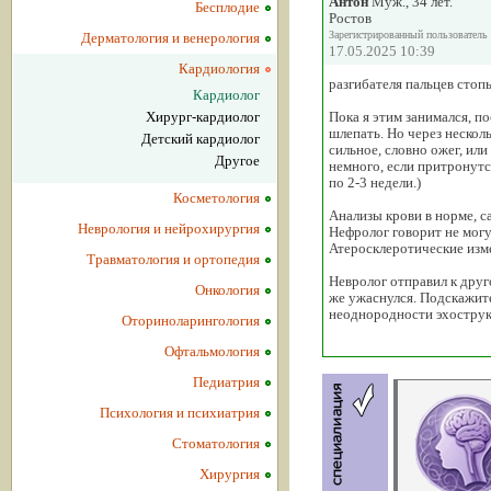
Антон
Муж., 34 лет.
Бесплодие
Ростов
Зарегистрированный пользователь
Дерматология и венерология
17.05.2025 10:39
Кардиология
разгибателя пальцев стоп
Кардиолог
Хирург-кардиолог
Пока я этим занимался, по
шлепать. Но через нескол
Детский кардиолог
сильное, словно ожег, или
Другое
немного, если притронутс
по 2-3 недели.)
Косметология
Анализы крови в норме, с
Неврология и нейрохирургия
Нефролог говорит не могу
Атеросклеротические изм
Травматология и ортопедия
Невролог отправил к друг
Онкология
же ужаснулся. Подскажит
неоднородности эхострук
Оториноларингология
Офтальмология
Педиатрия
Психология и психиатрия
Стоматология
Хирургия