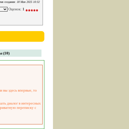
мя создания:
18 Мая 2025 10:32
Оценок:
1
 (10)
и вы здесь впервые, то
жать диалог в интересных
приватную переписку с