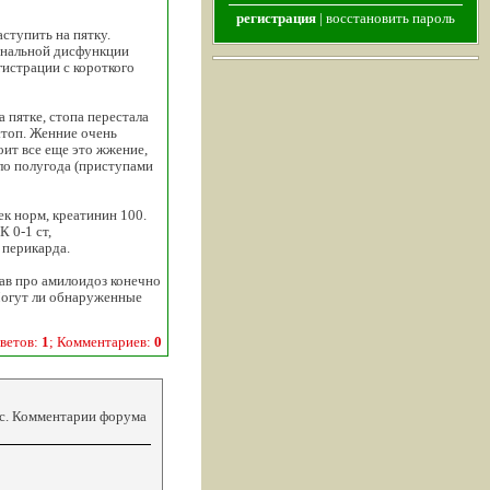
регистрация
|
восстановить пароль
аступить на пятку.
ональной дисфункции
гистрации с короткого
а пятке, стопа перестала
стоп. Женние очень
оит все еще это жжение,
оло полугода (приступами
ек норм, креатинин 100.
 0-1 ст,
 перикарда.
ав про амилоидоз конечно
Могут ли обнаруженные
ветов:
1
; Комментариев:
0
кс. Комментарии форума