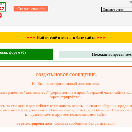
Вре
»»»
«««
Найти ещё ответы в базе сайта
ала, форум (0)
Похожие вопросы, темы
СОЗДАТЬ НОВОЕ СООБЩЕНИЕ.
Но Вы - неавторизованный пользователь.
ись ранее, то "залогиньтесь" (форма логина в правой верхней части сайта). Есл
зарегистрируйтесь.
сь, то сможете в дальнейшем отслеживать ответы на свои сообщения, продол
зователями и консультантами. Помимо этого, регистрация позволит Вам вести 
консультантами и другими пользователями сайта.
Зарегистрироваться
Создать сообщение без регистрации