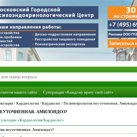
ьтантом нашего сайта
Суперакция «Каждому врачу свой сайт»
льтации /
Кардиология
/
Кардиолог
/
Полиневропатия неуточненная. Амилоидо
ЕУТОЧНЕННАЯ. АМИЛОИДОЗ?
нсультации «Кардиология/Кардиолог»
ия неуточненная. Амилоидоз?