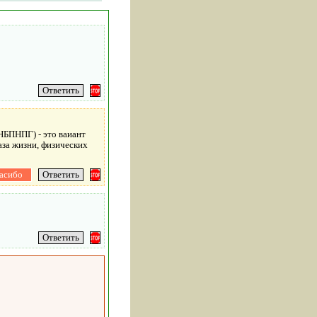
НБПНПГ) - это ваиант
аза жизни, физических