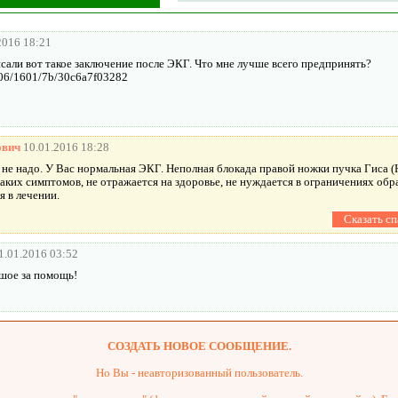
2016 18:21
исали вот такое заключение после ЭКГ. Что мне лучше всего предпринять?
i306/1601/7b/30c6a7f03282
ович
10.01.2016 18:28
не надо. У Вас нормальная ЭКГ. Неполная блокада правой ножки пучка Гиса (
аких симптомов, не отражается на здоровье, не нуждается в ограничениях обр
я в лечении.
1.01.2016 03:52
шое за помощь!
СОЗДАТЬ НОВОЕ СООБЩЕНИЕ.
Но Вы - неавторизованный пользователь.