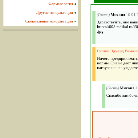
Фармакология
Другие консультации
(Гость)
Михаил
10.01.
Специальные консультации
Здравствуйте, мне нап
http://s008.radikal.ru/
.jpg
Гуглин Эдуард Роман
Ничего предпринимать 
нормы. Она не дает ник
нагрузок и не нуждаетс
(Гость)
Михаил
1
Спасибо вам боль