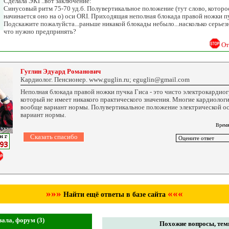
Сделала ЭКГ..вот заключение:
Синусовый ритм 75-70 уд.б. Полувертикальное положение (тут слово, которое
начинается оно на о) оси ORI. Приходящая неполная блокада правой ножки п
Подскажите пожалуйста...раньше никакой блокады небыло...насколько серьез
что нужно предпринять?
От
Гуглин Эдуард Романович
Кардиолог. Пенсионер. www.guglin.ru; eguglin@gmail.com
Неполная блокада правой ножки пучка Гиса - это чисто электрокардио
который не имеет никакого практического значения. Многие кардиологи
вообще вариант нормы. Полувертикальное положение электрической оси
вариант нормы.
Время
»»»
«««
Найти ещё ответы в базе сайта
ала, форум (3)
Похожие вопросы, темы