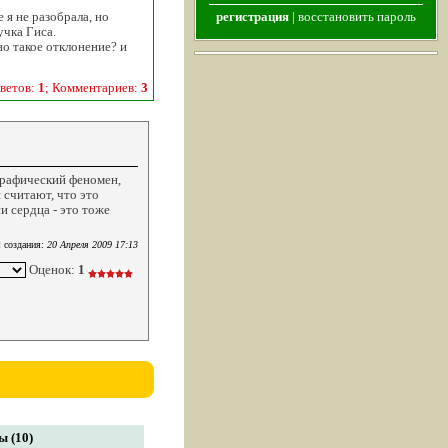
 я не разобрала, но
регистрация
|
восстановить пароль
учка Гиса.
но такое отклонение? и
ветов:
1
; Комментариев:
3
графический феномен,
 считают, что это
 сердца - это тоже
 создания:
20 Апреля 2009 17:13
Оценок:
1
 (10)