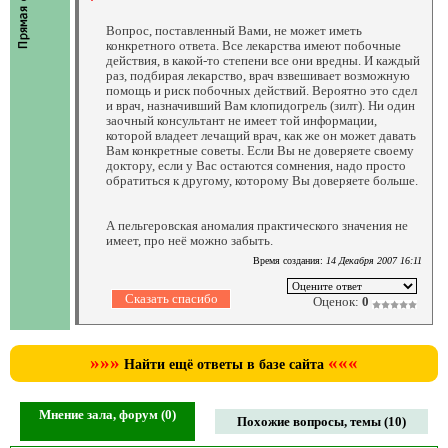
Вопрос, поставленный Вами, не может иметь
конкретного ответа. Все лекарства имеют побочные
действия, в какой-то степени все они вредны. И каждый
раз, подбирая лекарство, врач взвешивает возможную
помощь и риск побочных действий. Вероятно это сдел
и врач, назначивший Вам клопидогрель (зилт). Ни один
заочный консультант не имеет той информации,
которой владеет лечащий врач, как же он может давать
Вам конкретные советы. Если Вы не доверяете своему
доктору, если у Вас остаются сомнения, надо просто
обратиться к другому, которому Вы доверяете больше.
А пельгеровская аномалия практического значения не
имеет, про неё можно забыть.
Время создания:
14 Декабря 2007 16:11
Оценок:
0
»»»
«««
Найти ещё ответы в базе сайта
Мнение зала, форум (0)
Похожие вопросы, темы (10)