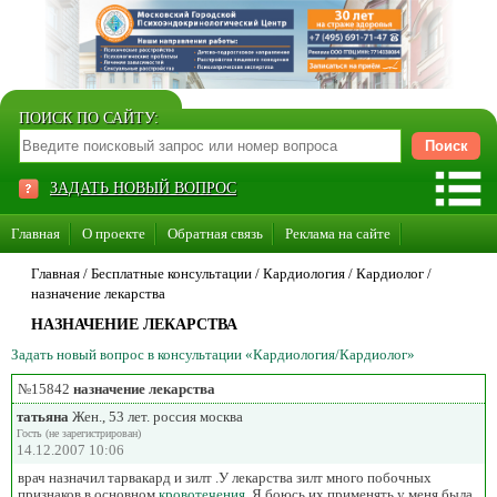
ПОИСК ПО САЙТУ:
ЗАДАТЬ НОВЫЙ ВОПРОС
Главная
О проекте
Обратная связь
Реклама на сайте
Стать консультантом нашего сайта
Главная
/ Бесплатные консультации /
Кардиология
/
Кардиолог
/
назначение лекарства
Суперакция «Каждому врачу свой сайт»
НАЗНАЧЕНИЕ ЛЕКАРСТВА
Задать новый вопрос в консультации «Кардиология/Кардиолог»
№15842
назначение лекарства
татьяна
Жен., 53 лет. россия москва
Гость (не зарегистрирован)
14.12.2007 10:06
врач назначил тарвакард и зилт .У лекарства зилт много побочных
признаков в основном
кровотечения
. Я боюсь их применять у меня была