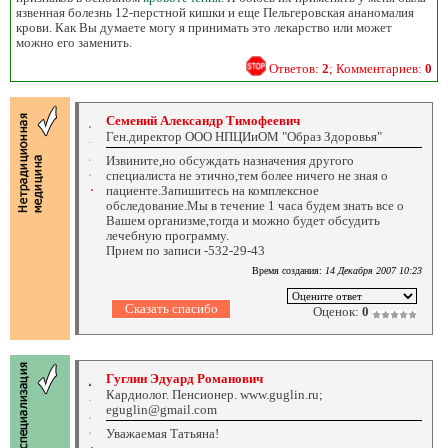
язвенная болезнь 12-перстной кишки и еще Пельгеровская ананомалия
крови. Как Вы думаете могу я принимать это лекарство или может
можно его заменить.
Ответов:
2
; Комментариев:
0
Семений Александр Тимофеевич
Ген.директор ООО НПЦИиОМ "Образ Здоровья"
Извините,но обсуждать назначения другого
специалиста не этично,тем более ничего не зная о
пациенте.Запишитесь на комплексное
обследование.Мы в течение 1 часа будем знать все о
Вашем организме,тогда и можно будет обсудить
лечебную программу.
Прием по записи -532-29-43
Время создания:
14 Декабря 2007 10:23
Оценок:
0
Гуглин Эдуард Романович
Кардиолог. Пенсионер. www.guglin.ru;
eguglin@gmail.com
Уважаемая Татьяна!