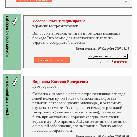
Исаева Ольга Владимировна
терапевт-гастроэнтеролог
Вопрос не в том,как лечить,а в том когда появилась
блокада.Это важно для диагностики патологии
сердечно-сосудистой системы
Время создания:
07 Октября 2007 14:13
Оценок:
3
Воронова Евгения Валерьевна
врач терапевт
Согласна с коллегой, опасна остро возникшая блокада
левой ножки пучка Гиса ( она може маскировать
развитие острого инфаркта миокарда), в остальных
случаях это может быть проявлением артериальной
гипертензии ( учитывая возраст мамы), также может
быть при аортальных пороках сердца, коарктации
аорты и др. Это признак ЭКГ, он не лечится, а лечится
основной заболевание, его вызвавшее. Важно очное
посещение кардиолога.
Время создания:
09 Октября 2007 08:04