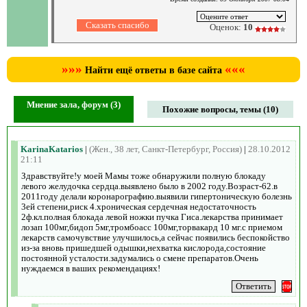
Оценок:
10
»»»
«««
Найти ещё ответы в базе сайта
Мнение зала, форум (3)
Похожие вопросы, темы (10)
KarinaKatarios
|
(Жен., 38 лет, Санкт-Петербург, Россия)
|
28.10.2012
21:11
Здравствуйте!у моей Мамы тоже обнаружили полную блокаду
левого желудочка сердца.выявлено было в 2002 году.Возраст-62.в
2011году делали коронарографию.выявили гипертоническую болезнь
3ей степени,риск 4.хроническая сердечная недостаточность
2ф.кл.полная блокада левой ножки пучка Гиса.лекарства принимает
лозап 100мг,бидоп 5мг,тромбоасс 100мг,торвакард 10 мг.с приемом
лекарств самочувствие улучшилось,а сейчас появились беспокойство
из-за вновь пришедшей одышки,нехватка кислорода,состояние
постоянной усталости.задумались о смене препаратов.Очень
нуждаемся в ваших рекомендациях!