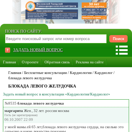
ПОИСК ПО САЙТУ:
ЗАДАТЬ НОВЫЙ ВОПРОС
Главная
О проекте
Обратная связь
Реклама на сайте
Стать консультантом нашего сайта
Главная
/ Бесплатные консультации /
Кардиология
/
Кардиолог
/
блокада левого желудочка
Суперакция «Каждому врачу свой сайт»
БЛОКАДА ЛЕВОГО ЖЕЛУДОЧКА
Задать новый вопрос в консультации «Кардиология/Кардиолог»
№9535
блокада левого желудочка
маргарита
Жен., 32 лет. россия москва
Гость (не зарегистрирован)
06.10.2007 22:09
у моей мамы.ей 65 лет,блокада левого желудочка сердца, на сколько это
серьезно и какие лекарства показаны