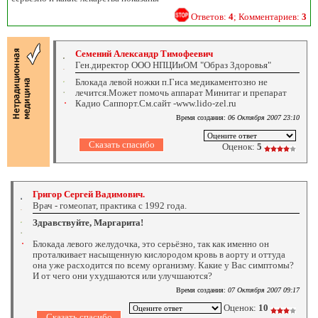
Ответов:
4
; Комментариев:
3
Семений Александр Тимофеевич
Ген.директор ООО НПЦИиОМ "Образ Здоровья"
Блокада левой ножки п.Гиса медикаментозно не
лечится.Может помочь аппарат Минитаг и препарат
Кадио Саппорт.См.сайт -www.lido-zel.ru
Время создания:
06 Октября 2007 23:10
Оценок:
5
Григор Сергей Вадимович.
Врач - гомеопат, практика с 1992 года.
Здравствуйте, Маргарита!
Блокада левого желудочка, это серьёзно, так как именно он
проталкивает насыщенную кислородом кровь в аорту и оттуда
она уже расходится по всему организму. Какие у Вас симптомы?
И от чего они ухудшаются или улучшаются?
Время создания:
07 Октября 2007 09:17
Оценок:
10