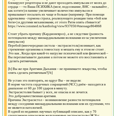
блокируют рецепторы и не дают проходить импульсам от мозга до
сердца – - то Ваша ПСИХИКА (мозг, подсознание, ВНС - называйте ,
как хотите) в панике увеличивает количество импульсов и
приказывает посылать их чаще и больше (например: При помощи
адреналина - гормона страха, реализующего реакции типа «бей или
беги») и другими механизмами, от этого Ритм опять сбивается!
https://www.consmed.ru/kardiolog/view/937050/#message864868
Стоит убрать причину (Кардионевроз) , а не следствие (разность
потенциалов между миокардиальными волокнами из-за увеличения
импульсов)
Перебой (внеочередная систола - экстрасистола) возникает, как
стремление организма к гомеостазу и мешать ему в этом не стоит .
Это как , Когда при какой-то нагрузке психической или физической –
Вы перехватываете дыхание а потом не можете его восстановить и
сделать ритмичным.
[b] Вы же при Аритмии Дыхания – не принимаете лекарства, чтобы
опять сделать ритмичным?[/b]
Не устаю это повторять, но вдруг Вы – не видели:
В норме частота сердечных сокращений (ЧСС) днём - находится в
диапазоне от 60 до 100 ударов в минуту.
Экстрасистолия бывает у всех, не опасна и не лечится.
Это доброкачественная аритмия.
Причина Экстрасистол – возникновение разности потенциалов
между соседними миокардиальными волокнами или их группами, что
не является патологией.
В одной из недавних научных публикаций описано, как у 70
спортсменов определяли желудочковые экстрасистолы (ЖЭ) с