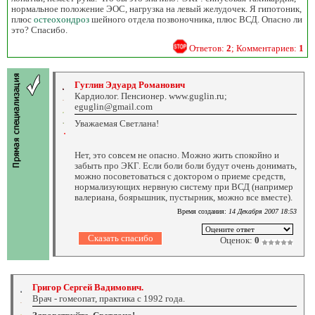
нормальное положение ЭОС, нагрузка на левый желудочек. Я гипотоник,
плюс
остеохондроз
шейного отдела позвоночника, плюс ВСД. Опасно ли
это? Спасибо.
Ответов:
2
; Комментариев:
1
Гуглин Эдуард Романович
Кардиолог. Пенсионер. www.guglin.ru;
eguglin@gmail.com
Уважаемая Светлана!
Нет, это совсем не опасно. Можно жить спокойно и
забыть про ЭКГ. Если боли боли будут очень донимать,
можно посоветоваться с доктором о приеме средств,
нормализующих нервную систему при ВСД (например
валериана, боярышник, пустырник, можно все вместе).
Время создания:
14 Декабря 2007 18:53
Оценок:
0
Григор Сергей Вадимович.
Врач - гомеопат, практика с 1992 года.