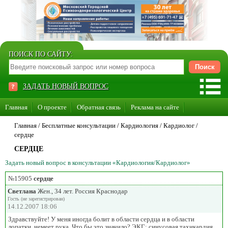
ПОИСК ПО САЙТУ:
ЗАДАТЬ НОВЫЙ ВОПРОС
Главная
О проекте
Обратная связь
Реклама на сайте
Стать консультантом нашего сайта
Главная
/ Бесплатные консультации /
Кардиология
/
Кардиолог
/
сердце
Суперакция «Каждому врачу свой сайт»
СЕРДЦЕ
Задать новый вопрос в консультации «Кардиология/Кардиолог»
№15905
сердце
Светлана
Жен., 34 лет. Россия Краснодар
Гость (не зарегистрирован)
14.12.2007 18:06
Здравствуйте! У меня иногда болит в области сердца и в области
лопатки, немеет рука. Что бы это значило? ЭКГ: синусовая тахикардия,