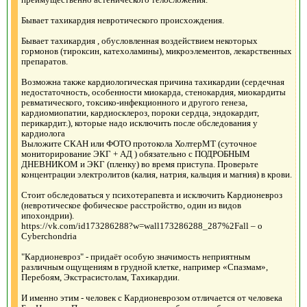
Бывает тахикардия невротического происхождения.
Бывает тахикардия , обусловленная воздействием некоторых
гормонов (тироксин, катехоламины), микроэлементов, лекарственных
препаратов.
Возможна также кардиологическая причина тахикардии (сердечная
недостаточность, особенности миокарда, стенокардия, миокардиты
ревматического, токсико-инфекционного и другого генеза,
кардиомиопатии, кардиосклероз, пороки сердца, эндокардит,
перикардит.), которые надо исключить после обследования у
кардиолога
Выложите СКАН или ФОТО протокола ХолтерМТ (суточное
мониторирование ЭКГ + АД ) обязательно с ПОДРОБНЫМ
ДНЕВНИКОМ и ЭКГ (пленку) во время приступа. Проверьте
концентрации электролитов (калия, натрия, кальция и магния) в крови.
Стоит обследоваться у психотерапевта и исключить Кардионевроз
(невротическое фобическое расстройство, один из видов
ипохондрии).
https://vk.com/id173286288?w=wall173286288_287%2Fall – о
Сyberchondria
"Кардионевроз" - придаёт особую значимость неприятным
различным ощущениям в грудной клетке, например «Спазмам»,
Перебоям, Экстрасистолам, Тахикардии.
И именно этим - человек с Кардионеврозом отличается от человека