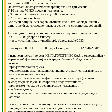
частотой в 2000 и больше за сутки.
Их отстранили от физических тренировок на три месяца.
У 16 из них 70 ЖЭ исчезли полностью,
у 34 число ЖЭ уменьшилось до 500 и меньше и
у 20 изменений не было .
Все были допущены к соревнованиям и за 8 лет наблюдения ни у
одного не было отмечено никаких сердечно-сосудистых событий.
Тахикардия— это увеличение частоты сердечных сокращений
БОЛЬШЕ 100 ударов в минуту.
https://www.nlm.nih.gov/medlineplus/ency/article/0033
Если пульс НЕ БОЛЬШЕ -100 уд.в 1 мин , то это НЕ ТАХИКАРДИЯ.
Физиологическая ( то есть НЕ ПАТОЛОГИЧЕСКАЯ, а относящийся к
нормальной физиологии) тахикардия (больше 100 уд. в мин.)
возникает :
- при физической нагрузке,
- эмоциональном напряжении (волнение, страх, гнев, негативные и
позитивные переживания),
- под влиянием различных факторов внешней среды (высокая
температура воздуха, кислородная недостаточность),
- при резком переходе в вертикальное положение ,
- глубоком вдохе,
- после приема чрезмерного количества пищи и возбуждающих
напитков.
Бывает тахикардия конституциональная - постоянная тахикардия ,
присущая некоторым практически здоровым людям,
преимущественно астенического телосложения.