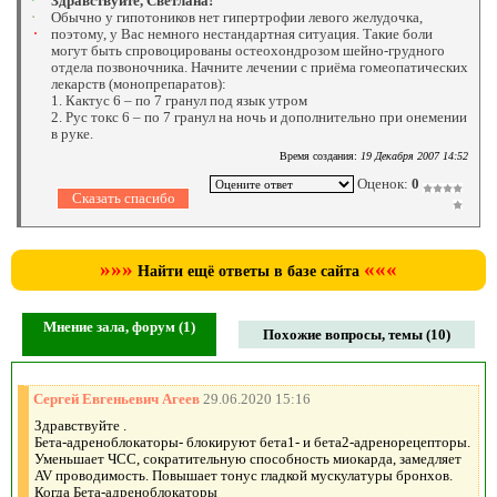
Здравствуйте, Светлана!
Обычно у гипотоников нет гипертрофии левого желудочка,
поэтому, у Вас немного нестандартная ситуация. Такие боли
могут быть спровоцированы остеохондрозом шейно-грудного
отдела позвоночника. Начните лечении с приёма гомеопатических
лекарств (монопрепаратов):
1. Кактус 6 – по 7 гранул под язык утром
2. Рус токс 6 – по 7 гранул на ночь и дополнительно при онемении
в руке.
Время создания:
19 Декабря 2007 14:52
Оценок:
0
»»»
«««
Найти ещё ответы в базе сайта
Мнение зала, форум (1)
Похожие вопросы, темы (10)
Сергей Евгеньевич Агеев
29.06.2020 15:16
Здравствуйте .
Бета-адреноблокаторы- блокируют бета1- и бета2-адренорецепторы.
Уменьшает ЧСС, сократительную способность миокарда, замедляет
AV проводимость. Повышает тонус гладкой мускулатуры бронхов.
Когда Бета-адреноблокаторы