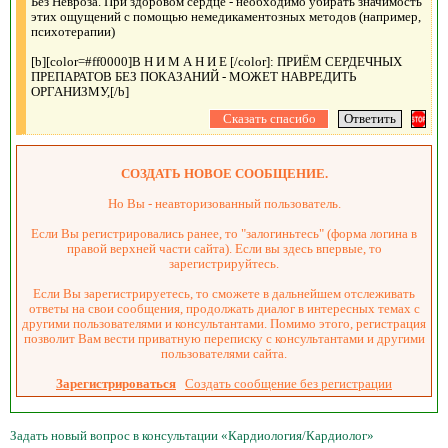
Без Невроза. При здоровом сердце - необходимо убирать значимость
этих ощущений с помощью немедикаментозных методов (например,
психотерапии)
[b][color=#ff0000]В Н И М А Н И Е [/color]: ПРИЁМ СЕРДЕЧНЫХ
ПРЕПАРАТОВ БЕЗ ПОКАЗАНИЙ - МОЖЕТ НАВРЕДИТЬ
ОРГАНИЗМУ,[/b]
СОЗДАТЬ НОВОЕ СООБЩЕНИЕ.
Но Вы - неавторизованный пользователь.
Если Вы регистрировались ранее, то "залогиньтесь" (форма логина в
правой верхней части сайта). Если вы здесь впервые, то
зарегистрируйтесь.
Если Вы зарегистрируетесь, то сможете в дальнейшем отслеживать
ответы на свои сообщения, продолжать диалог в интересных темах с
другими пользователями и консультантами. Помимо этого, регистрация
позволит Вам вести приватную переписку с консультантами и другими
пользователями сайта.
Зарегистрироваться
Создать сообщение без регистрации
Задать новый вопрос в консультации «Кардиология/Кардиолог»