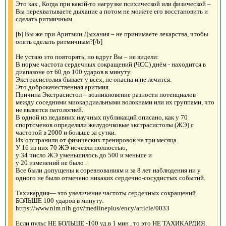
Это как , Когда при какой-то нагрузке психической или физической –
Вы перехватываете дыхание а потом не можете его восстановить и
сделать ритмичным.
[b] Вы же при Аритмии Дыхания – не принимаете лекарства, чтобы
опять сделать ритмичным?[/b]
Не устаю это повторять, но вдруг Вы – не видели:
В норме частота сердечных сокращений (ЧСС) днём - находится в
диапазоне от 60 до 100 ударов в минуту.
Экстрасистолия бывает у всех, не опасна и не лечится.
Это доброкачественная аритмия.
Причина Экстрасистол – возникновение разности потенциалов
между соседними миокардиальными волокнами или их группами, что
не является патологией.
В одной из недавних научных публикаций описано, как у 70
спортсменов определяли желудочковые экстрасистолы (ЖЭ) с
частотой в 2000 и больше за сутки.
Их отстранили от физических тренировок на три месяца.
У 16 из них 70 ЖЭ исчезли полностью,
у 34 число ЖЭ уменьшилось до 500 и меньше и
у 20 изменений не было .
Все были допущены к соревнованиям и за 8 лет наблюдения ни у
одного не было отмечено никаких сердечно-сосудистых событий.
Тахикардия— это увеличение частоты сердечных сокращений
БОЛЬШЕ 100 ударов в минуту.
https://www.nlm.nih.gov/medlineplus/ency/article/0033
Если пульс НЕ БОЛЬШЕ -100 уд.в 1 мин , то это НЕ ТАХИКАРДИЯ.