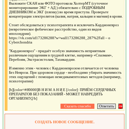
Выложите СКАН или ФОТО протокола ХолтерМТ (суточное
мониторирование ЭКГ + АД ) обязательно с ПОДРОБНЫМ
ДНЕВНИКОМ и ЭКГ (пленку) во время приступа. Проверьте
концентрации электролитов (калия, натрия, кальция и магния) в крови.
Стоит обследоваться у психотерапевта и исключить Кардионевроз
(невротическое фобическое расстройство, один из видов
ипохондрии).
https://vk.com/id173286288?w=wall173286288_287%2Fall – о
Сyberchondria
"Кардионевроз" - придаёт особую значимость неприятным
различным ощущениям в грудной клетке, например «Спазмам»,
Перебоям, Экстрасистолам, Тахикардии.
И именно этим - человек с Кардионеврозом отличается от человека
Без Невроза. При здоровом сердце - необходимо убирать значимость
этих ощущений с помощью немедикаментозных методов (например,
психотерапии)
[b][color=#ff0000]В Н И М А Н И Е [/color]: ПРИЁМ СЕРДЕЧНЫХ
ПРЕПАРАТОВ БЕЗ ПОКАЗАНИЙ - МОЖЕТ НАВРЕДИТЬ
ОРГАНИЗМУ,[/b]
СОЗДАТЬ НОВОЕ СООБЩЕНИЕ.