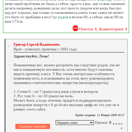
меня такой проблемы не было,а сейчас просто ужас, как только начинаю
делать например домашние дела, пот просто градом.или когда быстро
иду,всё хорошо, как только останавливаюсь,опять тоже самое.не может
ето быть от прибавки в весе?
до родов
я весила 69, а сейчас около 90 на
мои 175см.
Ответов:
1
; Комментариев:
1
Григор Сергей Вадимович.
Врач - гомеопат, практика с 1992 года.
Здравствуйте, Лена!
Повышенные вес, можно расценить как следствие родов, так же
как и повышенную потливость, хотя многие будут склонны
видеть причину в весе. У Вас очень интересная особенность
появления пота, и основываясь на этом, могу рекомендовать
принимать гомеопатические лекарства (монопрепараты):
1. Сепия 6 – по 7 гранул под язык утром и вечером
2. Рус токс 6 – по 10 гранул на ночь.
Может быть, в ходе лечения, придётся подкорректировать
разведения лекарств с 6 до более высоких цифр но это уже не в
рамках этого сайта.
Время создания:
12 Января 2008 18:27
Оценок:
0