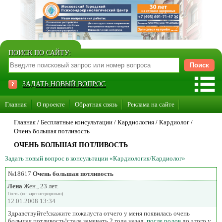
ПОИСК ПО САЙТУ:
ЗАДАТЬ НОВЫЙ ВОПРОС
Главная
О проекте
Обратная связь
Реклама на сайте
Стать консультантом нашего сайта
Главная
/ Бесплатные консультации /
Кардиология
/
Кардиолог
/
Очень большая потливость
Суперакция «Каждому врачу свой сайт»
ОЧЕНЬ БОЛЬШАЯ ПОТЛИВОСТЬ
Задать новый вопрос в консультации «Кардиология/Кардиолог»
№18617
Очень большая потливость
Лена
Жен., 23 лет.
Гость (не зарегистрирован)
12.01.2008 13:34
Здравствуйте!скажите пожалуста отчего у меня появилась очень
большая потливость!стала замечать 2 года назад,
после родов
.до этого у