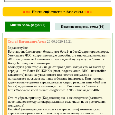
»»»
«««
Найти ещё ответы в базе сайта
Мнение зала, форум (1)
Похожие вопросы, темы (10)
Сергей Евгеньевич Агеев
29.06.2020 15:21
Здравствуйте .
Бета-адреноблокаторы- блокируют бета1- и бета2-адренорецепторы.
Уменьшает ЧСС, сократительную способность миокарда, замедляет
AV проводимость. Повышает тонус гладкой мускулатуры бронхов.
Когда Бета-адреноблокаторы
блокируют рецепторы и не дают проходить импульсам от мозга до
сердца – - то Ваша ПСИХИКА (мозг, подсознание, ВНС - называйте ,
как хотите) в панике увеличивает количество импульсов и
приказывает посылать их чаще и больше (например: При помощи
адреналина - гормона страха, реализующего реакции типа «бей или
беги») и другими механизмами, от этого Ритм опять сбивается!
https://www.consmed.ru/kardiolog/view/937050/#message864868
Стоит убрать причину (Кардионевроз) , а не следствие (разность
потенциалов между миокардиальными волокнами из-за увеличения
импульсов)
Перебой (внеочередная систола - экстрасистола) возникает, как
стремление организма к гомеостазу и мешать ему в этом не стоит .