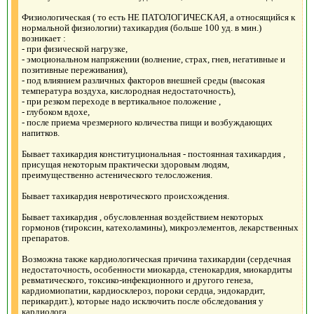
Физиологическая ( то есть НЕ ПАТОЛОГИЧЕСКАЯ, а относящийся к
нормальной физиологии) тахикардия (больше 100 уд. в мин.)
возникает :
- при физической нагрузке,
- эмоциональном напряжении (волнение, страх, гнев, негативные и
позитивные переживания),
- под влиянием различных факторов внешней среды (высокая
температура воздуха, кислородная недостаточность),
- при резком переходе в вертикальное положение ,
- глубоком вдохе,
- после приема чрезмерного количества пищи и возбуждающих
напитков.
Бывает тахикардия конституциональная - постоянная тахикардия ,
присущая некоторым практически здоровым людям,
преимущественно астенического телосложения.
Бывает тахикардия невротического происхождения.
Бывает тахикардия , обусловленная воздействием некоторых
гормонов (тироксин, катехоламины), микроэлементов, лекарственных
препаратов.
Возможна также кардиологическая причина тахикардии (сердечная
недостаточность, особенности миокарда, стенокардия, миокардиты
ревматического, токсико-инфекционного и другого генеза,
кардиомиопатии, кардиосклероз, пороки сердца, эндокардит,
перикардит.), которые надо исключить после обследования у
кардиолога