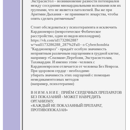
Экстрасистол – возникновение разности потенциалов
между соседними миокардиальными волокнами или их
группами, что не является патологией. Вы же при
Аритмии Дыхания – не принимаете лекарства, чтобы
опять сделать ритмичным?
Стоит обследоваться у психотерапевта и исключить
Кардионевроз (невротическое Фобическое
расстройство, один из видов ипохондрии).
https://vk.com/id173286288?
w=wall173286288_287%2Fall– о Сyberchondria
"Кардионевроз" - придаёт особую значимость
неприятным различным ощущениям в грудной клетке,
например «Спазмам»,Перебоям, Экстрасистолам,
Тахикардии. И именно этим - человек с
Кардионеврозом отличается от человека Без Невроза.
При здоровом сердце - необходимо
убирать значимость этих ощущений с помощью
немедикаментозных методов
(например, психотерапии)
В Н И М А Н И Е : ПРИЁМ СЕРДЕЧНЫХ ПРЕПАРАТОВ
БЕЗ ПОКАЗАНИЙ - МОЖЕТ НАВРЕДИТЬ
ОРГАНИЗМУ,
«КАЖДЫЙ НЕ ПОКАЗАННЫЙ ПРЕПАРАТ,
ПРОТИВОПОКАЗАН»