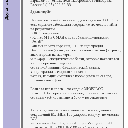
наркологии" (бывш. им.В.П.Сербского) Минздрава
России 8 (495) 998-83-88
Здравствуйте .
Любые опасные болезни сердца – видны на ЭКГ. Если
есть скрытые заболевания сердца, то их можно найти
по результатам:
- ЭКГ с нагрузкой
- ХолтерМТ и СМАД с подробными дневниками
- ЭхоКГ
- анализ на метанефрины, ТТГ, концентрации
Электролитов (калия, натрия, кальция и магния) в крови,
анализ крови на маркеры
миокарда – специфические белки, которые появляются
в крови при повреждении
сердечной мышцы, биохимический анализ,
концентрации электролитов (калия,
натрия, кальция и магния) в крови, уровень сахара,
гормональный фон.
Если это всё в норме – то сердце ЗДОРОВОЕ
Если ЭКГ без признаков ишемии, аритмии, то значит с
сердцем - всё нормально и боли – не сердечные
Тахикардия— это увеличение частоты сердечных
сокращений БОЛЬШЕ 100 ударов в минуту -по мнению
ВОЗ:
https://www.nlm.nih.gov/medlineplus/ency/article/0033
Если пульс НЕ БОЛЬШЕ -100 уд.в 1 мин , то это