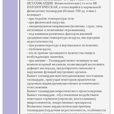
НЕТАХИКАРДИЯ. Физиологическая ( то есть НЕ
ПАТОЛОГИЧЕСКАЯ, а относящийся к нормальной
физиологии) тахикардия (больше 100 уд. в мин.)
возникает :
- при подъёме температуры тела
- при физической нагрузке,
- эмоциональном напряжении (волнение, страх, гнев,
негативные и позитивные переживания),
- под влиянием различных факторов внешней
среды(высокая температура воздуха, кислородная
недостаточность),
- при резком переходе в вертикальное положение,
- глубоком вдохе,
- после приема чрезмерного количества пищи и
возбуждающих напитков,
- при анемии – Тахикардия может возникнуть как
компенсаторный механизм, позволяющий восполнить
дефицит кислорода, предотвратить гипоксию и
нарушение функций внутренних органов.
Бывает тахикардия конституциональная -постоянная
тахикардия , присущая некоторым практически
здоровым людям,преимущественно астенического
телосложения.
Бывает тахикардия невротического происхождения.
Бывает тахикардия , обусловленная воздействием
некоторых гормонов (тироксин, катехоламины),
микроэлементов, лекарственных препаратов.
Возможна также кардиологическая причина
тахикардии (сердечная недостаточность, особенности
миокарда, стенокардия,миокардиты ревматического,