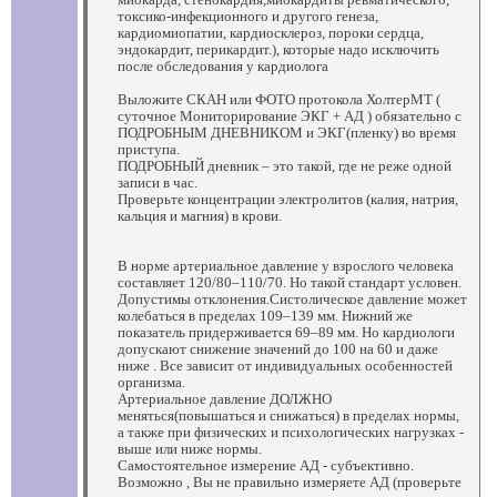
токсико-инфекционного и другого генеза,
кардиомиопатии, кардиосклероз, пороки сердца,
эндокардит, перикардит.), которые надо исключить
после обследования у кардиолога
Выложите СКАН или ФОТО протокола ХолтерМТ (
суточное Мониторирование ЭКГ + АД ) обязательно с
ПОДРОБНЫМ ДНЕВНИКОМ и ЭКГ(пленку) во время
приступа.
ПОДРОБНЫЙ дневник – это такой, где не реже одной
записи в час.
Проверьте концентрации электролитов (калия, натрия,
кальция и магния) в крови.
В норме артериальное давление у взрослого человека
составляет 120/80–110/70. Но такой стандарт условен.
Допустимы отклонения.Систолическое давление может
колебаться в пределах 109–139 мм. Нижний же
показатель придерживается 69–89 мм. Но кардиологи
допускают снижение значений до 100 на 60 и даже
ниже . Все зависит от индивидуальных особенностей
организма.
Артериальное давление ДОЛЖНО
меняться(повышаться и снижаться) в пределах нормы,
а также при физических и психологических нагрузках -
выше или ниже нормы.
Самостоятельное измерение АД - субъективно.
Возможно , Вы не правильно измеряете АД (проверьте