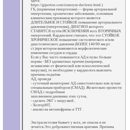
здесь:
https://giperton.com/izmeryat-davlenie.html )
ГБ, (первичная гипертензия) — форма артериальной
гипертензии, хроническое заболевание, основным
клиническим признаком которого является
ДЛИТЕЛЬНОЕ И СТОЙКОЕ повышение артериального
давления (гипертензия), ДИАГНОЗ которого
СТАВИТСЯ путём ИСКЛЮЧЕНИЯ всех ВТОРИЧНЫХ
гипертензий. Кардиологи считают, что это СТОЙКОЕ
ХРОНИЧЕСКОЕ повышение систолического и/или
диастолического давления (БОЛЕЕ 140/90 мм рт.
ст.)при котором выявляются морфологические
изменения сосудов и сердца.
Если у Вас часто повышается АД и пульс больше
нормы - БЕЗ адекватных причин (например,
независимо от физической или психологической
нагрузки), то необходимо у кардиолога выяснить
причины подъёма
АД, проведя
- суточный мониторинг АД самостоятельно или лучше
специальным прибором (СМАД). Желательно провести
СМАД с подробным
заполнением дневника этих суток,
- сделать ЭКГ с нагрузкой ,
- ХолтерМТ,
- анализ на метанефрины и ТТГ .
Экстрасистолия бывает у всех, не опасна и не
лечится.Это доброкачественная аритмия. Причина