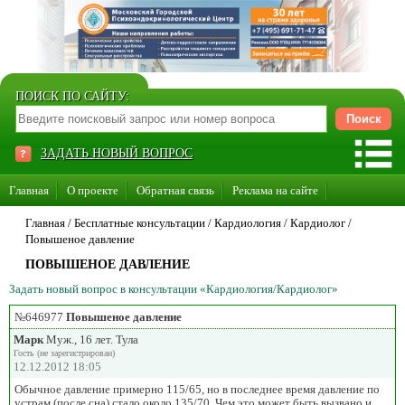
ПОИСК ПО САЙТУ:
ЗАДАТЬ НОВЫЙ ВОПРОС
Главная
О проекте
Обратная связь
Реклама на сайте
Стать консультантом нашего сайта
Главная
/ Бесплатные консультации /
Кардиология
/
Кардиолог
/
Повышеное давление
Суперакция «Каждому врачу свой сайт»
ПОВЫШЕНОЕ ДАВЛЕНИЕ
Задать новый вопрос в консультации «Кардиология/Кардиолог»
№646977
Повышеное давление
Марк
Муж., 16 лет. Тула
Гость (не зарегистрирован)
12.12.2012 18:05
Обычное давление примерно 115/65, но в последнее время давление по
устрам (после сна) стало около 135/70. Чем это может быть вызвано и