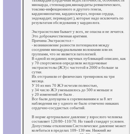
тахикардии (сердечная недостаточность, особенности
миокарда, стенокардия,миокардиты ревматического,
токсико-инфекционного и другого генеза,
кардиомиопатии, кардиосклероз, пороки сердца,
эндокардит, перикардит.), которые надо исключить по
результатам обследования у кардиолога.
Экстрасистолия бывает у всех, не опасна и не лечится.
Это доброкачественная аритмия.
Причина Экстрасистол –
- возникновение разности потенциалов между
соседними миокардиальными волокнами или их
группами, что не является патологией.
В одной из недавних научных публикаций описано, как
у 70 спортсменов определяли желудочковые
экстрасистолы (ЖЭ) с частотой в 2000 и больше за
сутки.
Их отстранили от физических тренировок на три
месяца.
У 16 из них 70 ЖЭ исчезли полностью,
у 34 число ЖЭ уменьшилось до 500 и меньше и
у 20 изменений не было .
Все были допущены к соревнованиям и за 8 лет
наблюдения ни у одного не было отмечено никаких
сердечно-сосудистых событий.
В норме артериальное давление у взрослого человека
составляет 120/80–110/70. Но такой стандарт условен.
Допустимы отклонения.Систолическое давление может
колебаться в пределах 109–139 мм. Нижний же