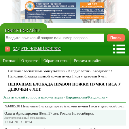
ПОИСК ПО САЙТУ:
ЗАДАТЬ НОВЫЙ ВОПРОС
Главная
О проекте
Обратная связь
Реклама на сайте
Стать консультантом нашего сайта
Главная
/ Бесплатные консультации /
Кардиология
/
Кардиолог
/
Неполная блокада правой ножки пучка Гиса у девочки 6 лет.
Суперакция «Каждому врачу свой сайт»
НЕПОЛНАЯ БЛОКАДА ПРАВОЙ НОЖКИ ПУЧКА ГИСА У
ДЕВОЧКИ 6 ЛЕТ.
Задать новый вопрос в консультации «Кардиология/Кардиолог»
№688530
Неполная блокада правой ножки пучка Гиса у девочки 6 лет.
Ольга Аристархова
Жен., 37 лет. Россия Новосибирск
Зарегистрированный пользователь
17.04.2013 10:54