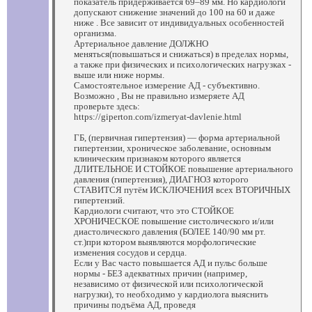
показатель придерживается 69–89 мм. Но кардиологи
допускают снижение значений до 100 на 60 и даже
ниже . Все зависит от индивидуальных особенностей
организма.
Артериальное давление ДОЛЖНО
меняться(повышаться и снижаться) в пределах нормы,
а также при физических и психологических нагрузках -
выше или ниже нормы.
Самостоятельное измерение АД - субъективно.
Возможно , Вы не правильно измеряете АД
проверьте здесь:
https://giperton.com/izmeryat-davlenie.html
ГБ, (первичная гипертензия) — форма артериальной
гипертензии, хроническое заболевание, основным
клиническим признаком которого является
ДЛИТЕЛЬНОЕ И СТОЙКОЕ повышение артериального
давления (гипертензия), ДИАГНОЗ которого
СТАВИТСЯ путём ИСКЛЮЧЕНИЯ всех ВТОРИЧНЫХ
гипертензий.
Кардиологи считают, что это СТОЙКОЕ
ХРОНИЧЕСКОЕ повышение систолического и/или
диастолического давления (БОЛЕЕ 140/90 мм рт.
ст.)при котором выявляются морфологические
изменения сосудов и сердца.
Если у Вас часто повышается АД и пульс больше
нормы - БЕЗ адекватных причин (например,
независимо от физической или психологической
нагрузки), то необходимо у кардиолога выяснить
причины подъёма АД, проведя