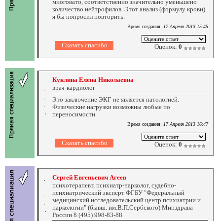
многовато, соответственно значительно уменьшено
количество нейтрофилов. Этот анализ (формулу крови)
я бы попросил повторить.
Время создания:
17 Апреля 2013 15:45
Оценок:
0
Куклина Елена Николаевна
врач-кардиолог
Это заключение ЭКГ не является патологией.
Физические нагрузки возможны любые по
переносимости.
Время создания:
17 Апреля 2013 16:47
Оценок:
0
Сергей Евгеньевич Агеев
психотерапевт, психиатр-нарколог, судебно-
психиатрический эксперт ФГБУ "Федеральный
медицинский исследовательский центр психиатрии и
наркологии" (бывш. им.В.П.Сербского) Минздрава
России 8 (495) 998-83-88