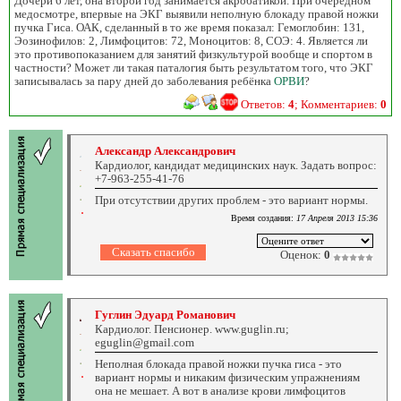
Дочери 6 лет, она второй год занимается акробатикой. При очередном
медосмотре, впервые на ЭКГ выявили неполную блокаду правой ножки
пучка Гиса. ОАК, сделанный в то же время показал: Гемоглобин: 131,
Эозинофилов: 2, Лимфоцитов: 72, Моноцитов: 8, СОЭ: 4. Является ли
это противопоказанием для занятий физкультурой вообще и спортом в
частности? Может ли такая паталогия быть результатом того, что ЭКГ
записывалась за пару дней до заболевания ребёнка
ОРВИ
?
Ответов:
4
; Комментариев:
0
Александр Александрович
Кардиолог, кандидат медицинских наук. Задать вопрос:
+7-963-255-41-76
При отсутствии других проблем - это вариант нормы.
Время создания:
17 Апреля 2013 15:36
Оценок:
0
Гуглин Эдуард Романович
Кардиолог. Пенсионер. www.guglin.ru;
eguglin@gmail.com
Неполная блокада правой ножки пучка гиса - это
вариант нормы и никаким физическим упражнениям
она не мешает. А вот в анализе крови лимфоцитов