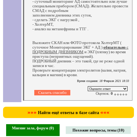
- суточный мониторинг АД самостоятельно или лучше
специальным прибором (СМАД). Желательно провести
СМАД с подробным
заполнением дневника этих суток,
- сделать ЭКГ с нагрузкой ,
- ХолтерМТ,
- анализ на метанефрины и ТТГ .
Выложите СКАН или ФОТО протокола ХолтерМТ (
суточное Мониторирование ЭКГ + АД )
обязательно
с
ПОДРОБНЫМ ДНЕВНИКОМ
и ЭКГ(пленку) во время
приступа (неприятных ощущений).
ПОДРОБНЫЙ дневник – это такой, где не реже одной
записи в час.
Проверьте концентрации электролитов (калия, натрия,
кальция и магния) в крови.
Время создания:
18 Февраля 2021 18:33
Оценок:
0
»»»
«««
Найти ещё ответы в базе сайта
Мнение зала, форум (0)
Похожие вопросы, темы (10)