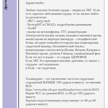
Здравствуйте
Любые опасные болезни сердца – видны на ЭКГ. Если
есть скрытые заболевания сердца, то их можно найти
по результатам:
- ЭКГ с нагрузкой
- ХолтерМТ и СМАД с подробными дневниками
- ЭхоКГ
- анализ на метанефрины, ТТГ, концентрации
Электролитов (калия, натрия, кальция и магния) в крови,
анализ крови на маркеры миокарда – специфические
белки, которые появляются в крови при повреждении
сердечной мышцы, биохимический анализ,
концентрации электролитов (Калия, Натрия, Кальция и
Магния) в крови, уровень Глюкозы, гормональный фон.
Если это всё в норме – то сердце ЗДОРОВОЕ
Если ЭКГ без признаков ишемии, аритмии, то значит с
сердцем - всё нормально
и боли – не сердечные
Тахикардия— это увеличение частоты сердечных
сокращений БОЛЬШЕ 100 ударов в минуту -по мнению
ВОЗ:
https://www.nlm.nih.gov/medlineplus/ency/article/0033
Норма ЧСС по данным ВОЗ: от 60 до 100 ударов в
минуту
Хорошо подготовленным спортсменам: от 40 до 60
ударов в минуту