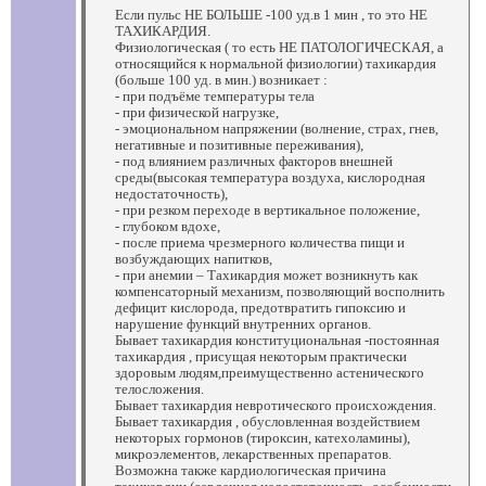
Если пульс НЕ БОЛЬШЕ -100 уд.в 1 мин , то это НЕ
ТАХИКАРДИЯ.
Физиологическая ( то есть НЕ ПАТОЛОГИЧЕСКАЯ, а
относящийся к нормальной физиологии) тахикардия
(больше 100 уд. в мин.) возникает :
- при подъёме температуры тела
- при физической нагрузке,
- эмоциональном напряжении (волнение, страх, гнев,
негативные и позитивные переживания),
- под влиянием различных факторов внешней
среды(высокая температура воздуха, кислородная
недостаточность),
- при резком переходе в вертикальное положение,
- глубоком вдохе,
- после приема чрезмерного количества пищи и
возбуждающих напитков,
- при анемии – Тахикардия может возникнуть как
компенсаторный механизм, позволяющий восполнить
дефицит кислорода, предотвратить гипоксию и
нарушение функций внутренних органов.
Бывает тахикардия конституциональная -постоянная
тахикардия , присущая некоторым практически
здоровым людям,преимущественно астенического
телосложения.
Бывает тахикардия невротического происхождения.
Бывает тахикардия , обусловленная воздействием
некоторых гормонов (тироксин, катехоламины),
микроэлементов, лекарственных препаратов.
Возможна также кардиологическая причина