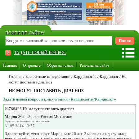
ПОИСК ПО САЙТУ:
ЗАДАТЬ НОВЫЙ ВОПРОС
Главная
О проекте
Обратная связь
Реклама на сайте
Стать консультантом нашего сайта
Главная
/ Бесплатные консультации /
Кардиология
/
Кардиолог
/
Не
могут поставить диагноз
Суперакция «Каждому врачу свой сайт»
НЕ МОГУТ ПОСТАВИТЬ ДИАГНОЗ
Задать новый вопрос в консультации «Кардиология/Кардиолог»
№788426
Не могут поставить диагноз
Мария
Жен., 26 лет. Россия Мотыгино
Зарегистрированный пользователь
31.05.2014 13:57
Здравствуйте, меня зовут Мария, мне 26 лет. 2 месяца назад случился
непонятный приступ, мне стало резко тяжело дышать и начали опускать