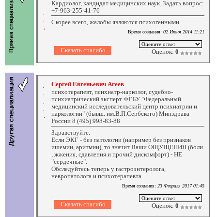
Кардиолог, кандидат медицинских наук. Задать вопрос:
+7-963-255-41-76
Скорее всего, жалобы являются психогенными.
Время создания:
02 Июня 2014 11:21
Оценок:
0
Сергей Евгеньевич Агеев
психотерапевт, психиатр-нарколог, судебно-
психиатрический эксперт ФГБУ "Федеральный
медицинский исследовательский центр психиатрии и
наркологии" (бывш. им.В.П.Сербского) Минздрава
России 8 (495) 998-83-88
Здравствуйте.
Если ЭКГ - без патологии (например без признаков
ишемии, аритмии), то значит Ваши ОЩУЩЕНИЯ (боли
, жжения, сдавления и прочий дискомфорт) - НЕ
"сердечные".
Обследуйтесь теперь у гастроэнтеролога,
невропатолога и психотерапевта
Время создания:
23 Февраля 2017 01:45
Оценок:
0