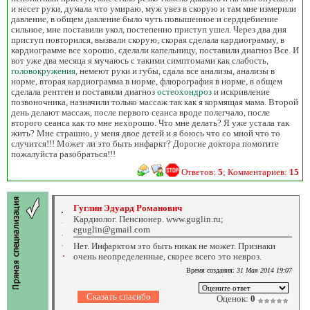
и несет руки, думала что умираю, муж увез в скорую и там мне измерили
давление, в общем давление было чуть повышенное и сердцебиение
сильное, мне поставили укол, постепенно приступ ушел. Через два дня
приступ повторился, вызвали скорую, скорая сделала кардиограмму, в
кардиограмме все хорошо, сделали капельницу, поставили диагноз Все. И
вот уже два месяца я мучаюсь с такими симптомами как слабость,
головокружения
, немеют руки и губы, сдала все анализы, анализы в
норме, вторая кардиограмма в норме, флюрография в норме, в общем
сделала рентген и поставили диагноз
остеохондроз
и искривление
позвоночника, назначили только массаж так как я кормящая мама. Второй
день делают массаж, после первого сеанса вроде полегчало, после
второго сеанса как то мне нехорошо. Что мне делать? Я уже устала так
жить? Мне страшно, у меня двое детей и я боюсь что со мной что то
случится!!! Может ли это быть инфаркт? Дорогие доктора помогите
пожалуйста разобраться!!!
Ответов:
5
; Комментариев:
15
Гуглин Эдуард Романович
Кардиолог. Пенсионер. www.guglin.ru;
eguglin@gmail.com
Нет. Инфарктом это быть никак не может. Признаки
очень неопределенные, скорее всего это невроз.
Время создания:
31 Мая 2014 19:07
Оценок:
0