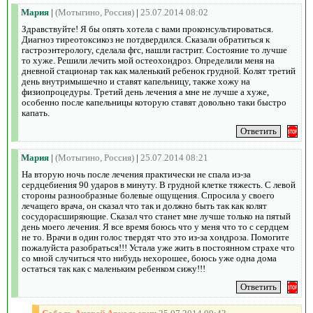
Мария
|
(Мотыгино, Россия)
|
25.07.2014 08:02
Здравствуйте! Я бы опять хотела с вами проконсультироваться.
Диагноз тиреотоксикоз не потдвердился. Сказали обратиться к
гастроэнтерологу, сделала фгс, нашли гастрит. Состояние то лучше
то хуже. Решили лечить мой остеохондроз. Определили меня на
дневной стационар так как маленький ребенок грудной. Колят третий
день внутримышечно и ставят капельницу, также хожу на
физиопроцедуры. Третий день лечения а мне не лучше а хуже,
особенно после капельницы которую ставят довольно таки быстро
капать.
Мария
|
(Мотыгино, Россия)
|
25.07.2014 08:21
На вторую ночь после лечения практически не спала из-за
сердцебиения 90 ударов в минуту. В грудной клетке тяжесть. С левой
стороны разнообразные болевые ощущения. Спросила у своего
лечащего врача, он сказал что так и должно быть так как колят
сосудорасширяющие. Сказал что станет мне лучше только на пятый
день моего лечения. Я все время боюсь что у меня что то с сердцем
не то. Врачи в один голос твердят что это из-за хондроза. Помогите
пожалуйста разобраться!!! Устала уже жить в постоянном страхе что
со мной случиться что нибудь нехорошее, боюсь уже одна дома
остаться так как с маленьким ребенком сижу!!!