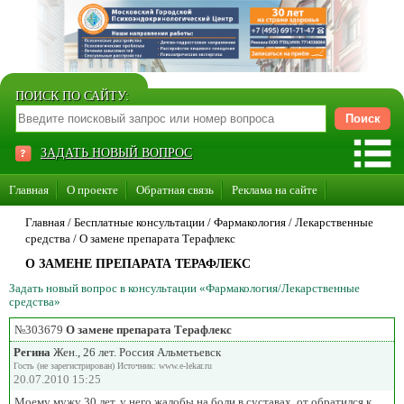
ПОИСК ПО САЙТУ:
ЗАДАТЬ НОВЫЙ ВОПРОС
Главная
О проекте
Обратная связь
Реклама на сайте
Стать консультантом нашего сайта
Главная
/ Бесплатные консультации /
Фармакология
/
Лекарственные
средства
/
О замене препарата Терафлекс
Суперакция «Каждому врачу свой сайт»
О ЗАМЕНЕ ПРЕПАРАТА ТЕРАФЛЕКС
Задать новый вопрос в консультации «Фармакология/Лекарственные
средства»
№303679
О замене препарата Терафлекс
Регина
Жен., 26 лет. Россия Альметьевск
Гость (не зарегистрирован) Источник: www.e-lekar.ru
20.07.2010 15:25
Моему мужу 30 лет, у него жалобы на боли в суставах, от обратился к