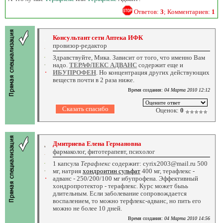
Ответов:
3
; Комментариев:
1
Консультант сети Аптека ИФК
провизор-редактор
Здравствуйте, Мика. Зависит от того, что именно Вам
надо.
ТЕРАФЛЕКС АДВАНС
содержит еще и
ИБУПРОФЕН
. Но концентрация других действующих
веществ почти в 2 раза ниже.
Время создания:
04 Марта 2010 12:12
Оценок:
0
Дмитриева Елена Германовна
фармаколог, фитотерапевт, психолог
1 капсула
Терафлекс
содержит: cyrix2003@mail.ru 500
мг, натрия
хондроитин сульфат
400 мг, терафлекс -
адванc - 250/200/100 мг ибупрофена. Эффективный
хондропротектор - терафлекс. Курс может быьь
длительным. Если заболевание сопровождается
воспалением, то можно терфлекс-адванc, но пить его
можно не более 10 дней.
Время создания:
04 Марта 2010 14:56