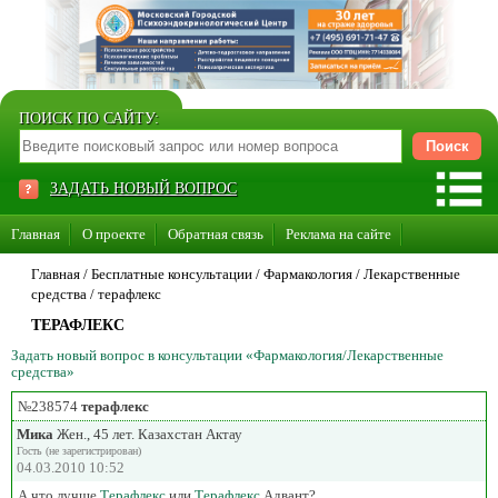
ПОИСК ПО САЙТУ:
ЗАДАТЬ НОВЫЙ ВОПРОС
Главная
О проекте
Обратная связь
Реклама на сайте
Стать консультантом нашего сайта
Главная
/ Бесплатные консультации /
Фармакология
/
Лекарственные
средства
/
терафлекс
Суперакция «Каждому врачу свой сайт»
ТЕРАФЛЕКС
Задать новый вопрос в консультации «Фармакология/Лекарственные
средства»
№238574
терафлекс
Мика
Жен., 45 лет. Казахстан Актау
Гость (не зарегистрирован)
04.03.2010 10:52
А что лучше
Терафлекс
или
Терафлекс
Адвант?