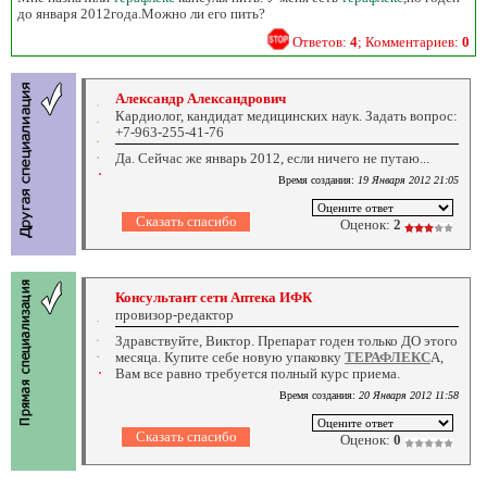
до января 2012года.Можно ли его пить?
Ответов:
4
; Комментариев:
0
Александр Александрович
Кардиолог, кандидат медицинских наук. Задать вопрос:
+7-963-255-41-76
Да. Сейчас же январь 2012, если ничего не путаю...
Время создания:
19 Января 2012 21:05
Оценок:
2
Консультант сети Аптека ИФК
провизор-редактор
Здравствуйте, Виктор. Препарат годен только ДО этого
месяца. Купите себе новую упаковку
ТЕРАФЛЕКС
А,
Вам все равно требуется полный курс приема.
Время создания:
20 Января 2012 11:58
Оценок:
0