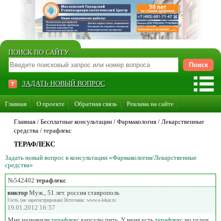
ПОИСК ПО САЙТУ:
ЗАДАТЬ НОВЫЙ ВОПРОС
Главная
О проекте
Обратная связь
Реклама на сайте
Стать консультантом нашего сайта
Главная
/ Бесплатные консультации /
Фармакология
/
Лекарственные
средства
/
терафлекс
Суперакция «Каждому врачу свой сайт»
ТЕРАФЛЕКС
Задать новый вопрос в консультации «Фармакология/Лекарственные
средства»
№542402
терафлекс
виктор
Муж., 51 лет. россия ставрополь
Гость (не зарегистрирован) Источник: www.e-lekar.ru
19.01.2012 16:57
Мне назначили
терафлекс
капсулы пить. У меня есть
терафлекс
,но годен