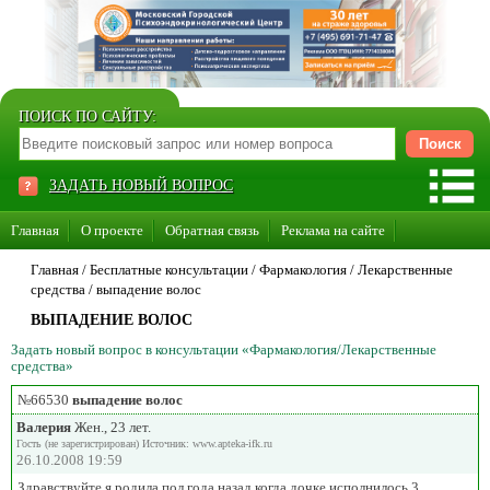
ПОИСК ПО САЙТУ:
ЗАДАТЬ НОВЫЙ ВОПРОС
Главная
О проекте
Обратная связь
Реклама на сайте
Стать консультантом нашего сайта
Главная
/ Бесплатные консультации /
Фармакология
/
Лекарственные
средства
/
выпадение волос
Суперакция «Каждому врачу свой сайт»
ВЫПАДЕНИЕ ВОЛОС
Задать новый вопрос в консультации «Фармакология/Лекарственные
средства»
№66530
выпадение волос
Валерия
Жен., 23 лет.
Гость (не зарегистрирован) Источник: www.apteka-ifk.ru
26.10.2008 19:59
Здравствуйте,я родила пол года назад,когда дочке исполнилось 3