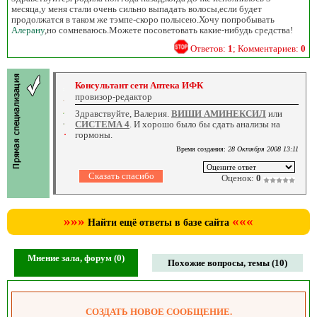
месяца,у меня стали очень сильно выпадать волосы,если будет
продолжатся в таком же тэмпе-скоро полысею.Хочу попробывать
Алерану
,но сомневаюсь.Можете посоветовать какие-нибудь средства!
Ответов:
1
; Комментариев:
0
Консультант сети Аптека ИФК
провизор-редактор
Здравствуйте, Валерия.
ВИШИ АМИНЕКСИЛ
или
СИСТЕМА 4
. И хорошо было бы сдать анализы на
гормоны.
Время создания:
28 Октября 2008 13:11
Оценок:
0
»»»
«««
Найти ещё ответы в базе сайта
Мнение зала, форум (0)
Похожие вопросы, темы (10)
СОЗДАТЬ НОВОЕ СООБЩЕНИЕ.