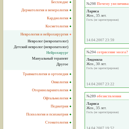
Бесплодие
№298
Почему увеличива
Дерматология и венерология
Лариса
Жен., 35 лет.
Кардиология
Гость (не зарегистрирован)
Косметология
Неврология и нейрохирургия
14.04.2007 23:59
Невролог (невропатолог)
Детский невролог (невропатолог)
№294
сотрясение мозга?
Нейрохирург
Мануальный терапевт
Людмила
Жен., 30 лет.
Другое
Гость (не зарегистрирован)
Травматология и ортопедия
Онкология
14.04.2007 23:22
Оториноларингология
№289
обезиствления
Офтальмология
Лариса
Педиатрия
Жен., 35 лет.
Гость (не зарегистрирован)
Психология и психиатрия
Стоматология
14.04.2007 19:52