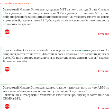
ются обезыствления
Уважаемый Михаил Зиновьевич,я делала МРТ за полтора года 3 раза.Сначал
5.6см-длина,а 1.8-ширина,а сейчас уже 9.75см-длина,а 1.8-ширина.Могут ли
нейроинфекции?арахноидита?эхинокок исключили,токсоплазмоз тоже искл
нормальный,я делала пакет 12.Туберкулёз тоже исключили.От чего они рос
становиться страшно!
Ответо
Здравствуйте. Скажите пожалуйста всегда ли
сотрясение мозга
(даже самой л
сопровождается тошнотой. Избитый человек пролежал без сознания примерн
было. Но при осмотре (сделали только рентгеновские снимки головы) сказали
Большое спасибо.
Ответо
Уважаемый Михаил Зиновьевич,ангеографию назначали потому что АВМ-под
масивные обезыствления и они ростут,за год на 3см,почему?
Заключение ангеографии:Остаточные явления нейроинфекции,состояние по
ОНМК,вВББ.
Ответо