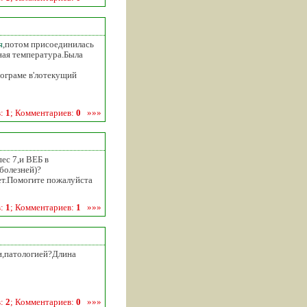
я
,потом присоединилась
ная температура.Была
ограме в'лотекущий
в:
1
; Комментариев:
0
»»»
ес 7,и ВЕБ в
болезней)?
ет.Помогите пожалуйста
в:
1
; Комментариев:
1
»»»
и,патологией?Длина
в:
2
; Комментариев:
0
»»»