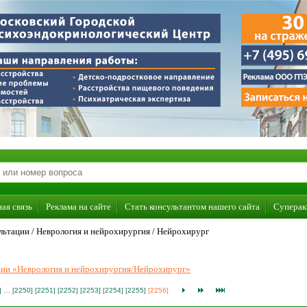
ая связь
Реклама на сайте
Стать консультантом нашего сайта
Суперак
льтации /
Неврология и нейрохирургия
/
Нейрохирург
ации «Неврология и нейрохирургия/Нейрохирург»
]
…
[2250]
[2251]
[2252]
[2253]
[2254]
[2255]
[2256]