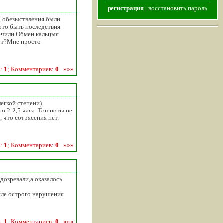
регистрация
|
восстановить пароль
а обезыствления были
 это быть последствия
ючили.Обмен кальцыя
тут?Мне просто
в:
1
; Комментариев:
0
»»»
егкой степени)
о 2-2,5 часа. Тошноты не
, что сотрясения нет.
в:
1
; Комментариев:
0
»»»
озревали,а оказалось
сле острого нарушения
в:
1
; Комментариев:
0
»»»