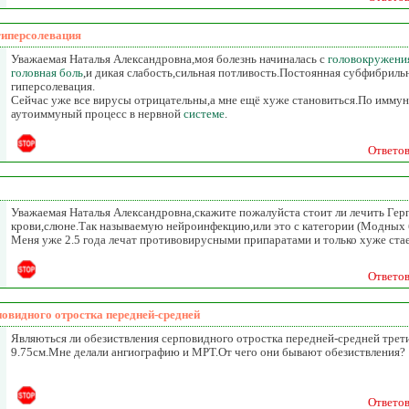
гиперсолевация
Уважаемая Наталья Александровна,моя болезнь начиналась с
головокружени
головная боль
,и дикая слабость,сильная потливость.Постоянная субфибриль
гиперсолевация.
Сейчас уже все вирусы отрицательны,а мне ещё хуже становиться.По иммун
аутоиммуный процесс в нервной
системе
.
Ответо
Уважаемая Наталья Александровна,скажите пожалуйста стоит ли лечить Герп
крови,слюне.Так называемую нейроинфекцию,или это с категории (Модных 
Меня уже 2.5 года лечат противовирусными припаратами и только хуже ста
Ответо
повидного отростка передней-средней
Являються ли обезиствления серповидного отростка передней-средней трет
9.75см.Мне делали ангиографию и МРТ.От чего они бывают обезиствления?
Ответо