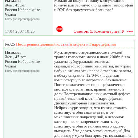
Наталия
Можно ли получить вашу консультацию
Жен., 45 лет.
(очную или заочную) по данным томографии
Россия Набережные
и ЭЭГ без присутствия больного?
Челны
Гость (не зарегистрирован)
17.04.2007 10:25
Ответов:
1
; Комментариев:
0
»»»
№325
Посттрепанационный костный дефект и Гидроцефалия
Наталия
Муж перенес операцию,после тяжелой
Жен., 45 лет.
травмы головного мозга в июле 2006г, была
Россия Набережные
удалена субдуральная гематома
Челны
справа,левосторонняя гемиплегия, по утрам
набухание или отек правой стороны головы,
Гость (не зарегистрирован)
к обеду спадание. 12/04-07 г. сделали
компьютерную томографию. Заключение:
Посттравматическая порэнцефалическая
киста,открытого типа, правой теменной
доли.Посттрепанационный костный дефект
правой теменной кости. Гидроцефалия.
Дисциркуляторная энцефалопатия.
Нейрохирург говорит, что нужно ставить
пластину, чтобы защитить мозг от
механических повреждений, а невролог
категорически запрещает ставить эту
пластину, чтобы отек имел место куда-то
выходить. Что делать в этой ситуации? Два
дня назад у мужа был приступ, повалился на