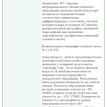
Заключение: КТ – картина
интракраниального обызвествленного
образования левой височной области при
нативном исследовании больше
соответствует минингиоме,
дифференцировать с остеомой, участком
кольциноза коры полушария. КТ картина
дисцикуляторной дистрофии, смешанной
гидроцефалии (как проявление
энцелофопатии, атрофических изменений
головного мозга).
Компьютерная томография головного мозга
№ 2 (14. 03)
(зона интереса - область визуализируегося в
левой височной области) Исследование
проведено с толщиной среза и шагом
томографа 5 мм. , без в/ венного введения
котраста. В левой височной области
(корковые отделы) определяется
гиперденсное образование. Расположено
непосредственно вблизи кости, но с ней не
связано. Плотность образования ниже
костной: в передних отделах до + 89–
104HU, в задних отлделах более высокая
плотность, до + 153- 170HU. Реакция кости
(гиперостоз, гипотрофия) на уровне
образования отсутствует. Нет