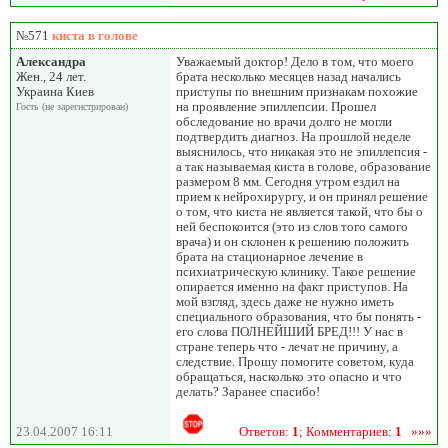
№571
киста в голове
Александра
Уважаемый доктор! Дело в том, что моего
Жен., 24 лет.
брата несколько месяцев назад начались
Украина Киев
приступы по внешним признакам похожие
на проявление эпиллепсии. Прошел
Гость (не зарегистрирован)
обследование но врачи долго не могли
подтвердить диагноз. На прошлой неделе
выяснилось, что никакая это не эпиллепсия -
а так называемая киста в голове, образование
размером 8 мм. Сегодня утром ездил на
прием к нейрохирургу, и он принял решение
о том, что киста не является такой, что бы о
ней беспокоится (это из слов того самого
врача) и он склонен к решению положить
брата на стационарное лечение в
психиатрическую клинику. Такое решение
опирается именно на факт приступов. На
мой взгляд, здесь даже не нужно иметь
специального образования, что бы понять -
его слова ПОЛНЕЙШИЙ БРЕД!!! У нас в
стране теперь что - лечат не причину, а
следствие. Прошу помогите советом, куда
обращаться, насколько это опасно и что
делать? Заранее спасибо!
23.04.2007 16:11
Ответов:
1
; Комментариев:
1
»»»