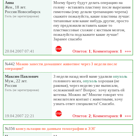
Анна
Моему брату будут делать операцию на
Жен., 18 лет.
голову - вставлять пластину после вырезания
Россия Новосибирск
гимотомы (ему делали трепанацию черепа)
скажите пожалуйста, какие пластины лучше:
Гость (не зарегистрирован)
титановые или какие нибудь другие, просто
еиу предложили вставить какие то
пластмассовые схожие с костным мозгом,
пожалуйста подскажите какие лучше!
Заранее спасибо
20.04.2007 07:41
Ответов:
1
; Комментариев:
1
»»»
№442
Можно завести домашнее животное через 3 недели после
операции?
Максим Павлович
3 недели назад моей маме удалили
опухоль
Муж., 22 лет.
головного мозга,
опухоль
хорошая (не
Россия
раковая), через неделю уже выписали,
осложнений нет! Вопрос: хочу купить ей
Гость (не зарегистрирован)
котенка. Можно ли? Многие говорят что
нежелателен контакт с животными, хочу
узнать ответ специалиста! Спасибо.
19.04.2007 22:21
Ответов:
2
; Комментариев:
0
»»»
№356
консультация по данным томографии и ЭЭГ