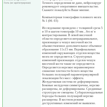
Точного определения не дано, нейрохирург
Гость (не зарегистрирован)
рекомендует оперативное вмешательство.
Скажите пожалуйста Ваше мнение.
Компьютерная томография головного мозга
№ 1 (06. 03)
Исследование проведено с толщиной среза 5
и 10 и шагом томографа 10 мм. , без в/ в
контрастирования. В левой височной
области определяется интракраниальное,
прилежащее к чешуе височной кости
обызвествленное дополнительное объемное
образование 11х15 мм. Перифокальных
изменений окружающих отделов вещества
мозга не определяется. Структурных
изменений прилежащих отделов чешуи
височной кости также не определяется.
Определяется нерезкое неравномерное
снижение плотности белого вещества
больших полушарий паравентрикулярной
локализации без масс- эффекта.
Желудочковая система не деформирована.
Боковые желудочки симметричны, нерезко
расширены, не деформированы. Срединные
структуры не смещены. Субарахноидальные
борозды больших полушарий нерезко
расширены. В костном режиме
деструктивных изменений не выявлено.