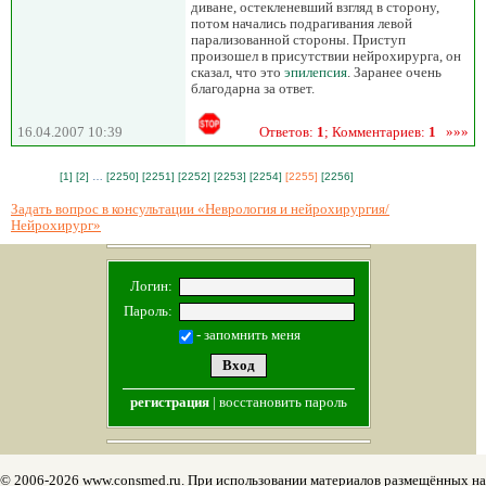
диване, остекленевший взгляд в сторону,
потом начались подрагивания левой
парализованной стороны. Приступ
произошел в присутствии нейрохирурга, он
сказал, что это
эпилепсия
. Заранее очень
благодарна за ответ.
16.04.2007 10:39
Ответов:
1
; Комментариев:
1
»»»
[1]
[2]
…
[2250]
[2251]
[2252]
[2253]
[2254]
[2255]
[2256]
Задать вопрос в консультации «Неврология и нейрохирургия/
Нейрохирург»
Логин:
Пароль:
- запомнить меня
регистрация
|
восстановить пароль
© 2006-2026 www.consmed.ru. При использовании материалов размещённых на