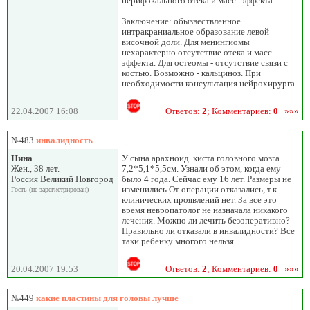
перифокального отека и масс- эффекта.
Заключение: обызвествленное
интракраниальное образование левой
височной доли. Для менингиомы
нехарактерно отсутствие отека и масс-
эффекта. Для остеомы - отсутствие связи с
костью. Возможно - кальциноз. При
необходимости консультация нейрохирурга.
22.04.2007 16:08
Ответов:
2
; Комментариев:
0
»»»
№483
инвалидность
Нина
У сына арахноид. киста головного мозга
Жен., 38 лет.
7,2*5,1*5,5см. Узнали об этом, когда ему
Россия Великий Новгород
было 4 года. Сейчас ему 16 лет. Размеры не
изменились.От операции отказались, т.к.
Гость (не зарегистрирован)
клинических проявлений нет. За все это
время невропатолог не назначала никакого
лечения. Можно ли лечить безоперативно?
Правильно ли отказали в инвалидности? Все
таки ребенку многого нельзя.
20.04.2007 19:53
Ответов:
2
; Комментариев:
0
»»»
№449
какие пластины для головы лучше