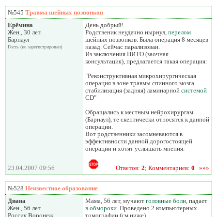
№545
Травма шейных позвонков
Ерёмина
День добрый!
Жен., 30 лет.
Родственик неудачно нырнул,
перелом
Барнаул
шейных позвонков. Была операция 8 месяцев
назад. Сейчас парализован.
Гость (не зарегистрирован)
Из заключения ЦИТО (заочная
консультация), предлагается такая операция:
"Реконструктивная микрохирургическая
операция в зоне травмы спинного мозга
стабилизация (задняя) ламинарной
системой
CD"
Обращались к местным нейрохирургам
(Барнаул), те скептически относятся к данной
операции.
Вот родственники засомневаются в
эффективности данной дорогостоящей
операции и хотят услышать мнения.
23.04.2007 09:56
Ответов:
2
; Комментариев:
0
»»»
№528
Неизвестное образование
Диана
Мама, 56 лет, мучают
головные боли
, падает
Жен., 56 лет.
в
обмороки
. Проведено 2 компьютерных
Россия Воронеж
томографии (см ниже).