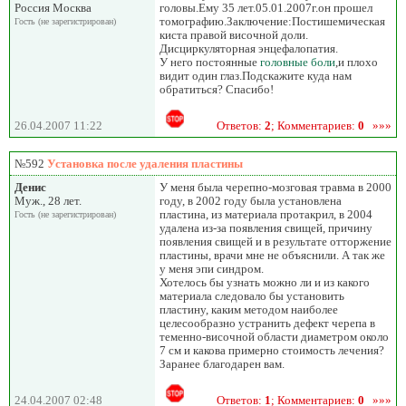
Россия Москва
головы.Ему 35 лет.05.01.2007г.он прошел
томографию.Заключение:Постишемическая
Гость (не зарегистрирован)
киста правой височной доли.
Дисциркуляторная энцефалопатия.
У него постоянные
головные боли
,и плохо
видит один глаз.Подскажите куда нам
обратиться? Спасибо!
26.04.2007 11:22
Ответов:
2
; Комментариев:
0
»»»
№592
Установка после удаления пластины
Денис
У меня была черепно-мозговая травма в 2000
Муж., 28 лет.
году, в 2002 году была установлена
пластина, из материала протакрил, в 2004
Гость (не зарегистрирован)
удалена из-за появления свищей, причину
появления свищей и в результате отторжение
пластины, врачи мне не объяснили. А так же
у меня эпи синдром.
Хотелось бы узнать можно ли и из какого
материала следовало бы установить
пластину, каким методом наиболее
целесообразно устранить дефект черепа в
теменно-височной области диаметром около
7 см и какова примерно стоимость лечения?
Заранее благодарен вам.
24.04.2007 02:48
Ответов:
1
; Комментариев:
0
»»»