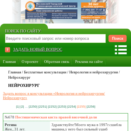
ПОИСК ПО САЙТУ:
ЗАДАТЬ НОВЫЙ ВОПРОС
Главная
О проекте
Обратная связь
Реклама на сайте
Стать консультантом нашего сайта
Главная
/ Бесплатные консультации /
Неврология и нейрохирургия
/
Нейрохирург
Суперакция «Каждому врачу свой сайт»
НЕЙРОХИРУРГ
Задать вопрос в консультации «Неврология и нейрохирургия/
Нейрохирург»
[1]
[2]
…
[2250]
[2251]
[2252]
[2253]
[2254]
[2255]
[2256]
№678
Постишемическая киста правой височной доли
Регина
Здравствуйте!Моего мужа в 1997г.сшибла
Жен., 31 лет.
машина,у него был сильный ушиб