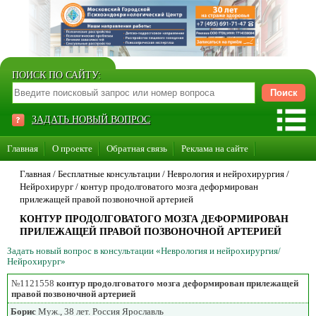
ПОИСК ПО САЙТУ:
ЗАДАТЬ НОВЫЙ ВОПРОС
Главная
О проекте
Обратная связь
Реклама на сайте
Стать консультантом нашего сайта
Главная
/ Бесплатные консультации /
Неврология и нейрохирургия
/
Нейрохирург
/
контур продолговатого мозга деформирован
Суперакция «Каждому врачу свой сайт»
прилежащей правой позвоночной артерией
КОНТУР ПРОДОЛГОВАТОГО МОЗГА ДЕФОРМИРОВАН
ПРИЛЕЖАЩЕЙ ПРАВОЙ ПОЗВОНОЧНОЙ АРТЕРИЕЙ
Задать новый вопрос в консультации «Неврология и нейрохирургия/
Нейрохирург»
№1121558
контур продолговатого мозга деформирован прилежащей
правой позвоночной артерией
Борис
Муж., 38 лет. Россия Ярославль