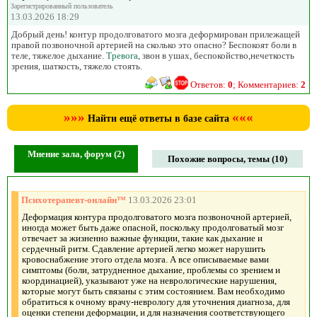
Зарегистрированный пользователь
13.03.2026 18:29
Добрый день! контур продолговатого мозга деформирован прилежащей
правой позвоночной артерией на сколько это опасно? Беспокоят боли в
теле, тяжелое дыхание.
Тревога
, звон в ушах, беспокойство,нечеткость
зрения, шаткость, тяжело стоять.
Ответов:
0
; Комментариев:
2
»»»
«««
Найти ещё ответы в базе сайта
Мнение зала, форум (2)
Похожие вопросы, темы (10)
Психотерапевт-онлайн™
13.03.2026 23:01
Деформация контура продолговатого мозга позвоночной артерией,
иногда может быть даже опасной, поскольку продолговатый мозг
отвечает за жизненно важные функции, такие как дыхание и
сердечный ритм. Сдавление артерией легко может нарушить
кровоснабжение этого отдела мозга. А все описываемые вами
симптомы (боли, затрудненное дыхание, проблемы со зрением и
координацией), указывают уже на неврологические нарушения,
которые могут быть связаны с этим состоянием. Вам необходимо
обратиться к очному врачу-неврологу для уточнения диагноза, для
оценки степени деформации, и для назначения соответствующего