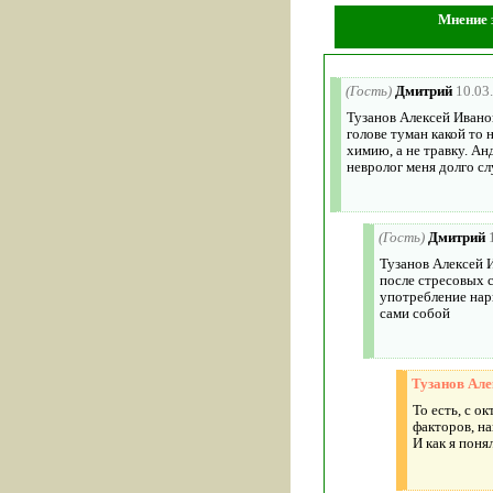
Мнение 
(Гость)
Дмитрий
10.03
Тузанов Алексей Иванов
голове туман какой то 
химию, а не травку. Анд
невролог меня долго сл
(Гость)
Дмитрий
Тузанов Алексей И
после стресовых 
употребление нарк
сами собой
Тузанов Але
То есть, с о
факторов, на
И как я поня