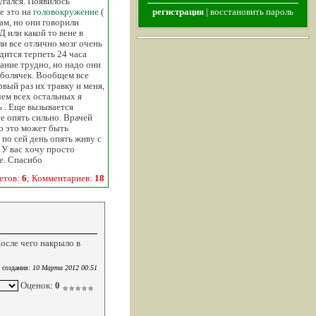
угался. Появилось
е это на
головокружение
(
регистрация
|
восстановить пароль
ам, но они говорили
Д или какой то вене в
ли все отлично мозг очень
дится терпеть 24 часа
ание трудно, но надо они
 болячек. Вообщем все
вый раз их травку и меня,
чем всех остальных я
ь . Еще вызывается
е опять сильно. Врачей
то это может быть
 по сей день опять живу с
 У вас хочу просто
ие. Спасибо
етов:
6
; Комментариев:
18
осле чего накрыло в
 создания:
10 Марта 2012 00:51
Оценок:
0