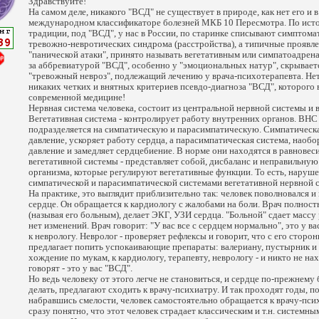
Здравствуйте!
На самом деле, никакого "ВСД" не существует в природе, как нет его и
международном классификаторе болезней МКБ 10 Пересмотра. По ист
традиции, под "ВСД", у нас в России, по старинке списывают симптом
тревожно-невротических синдрома (расстройства), а типичные проявле
"панической атаки", принято называть вегетативным или симпатоадрен
за аббревиатурой "ВСД", особенно у "эмоциональных натур", скрывает
"тревожный невроз", подлежащий лечению у врача-психотерапевта. Нет
никаких четких и внятных критериев псевдо-диагноза "ВСД", которого 
современной медицине!
Нервная система человека, состоит из центральной нервной системы и 
Вегетативная система - контролирует работу внутренних органов. ВНС 
подразделяется на симпатическую и парасимпатическую. Симпатическа
давление, ускоряет работу сердца, а парасимпатическая система, наобо
давление и замедляет сердцебиение. В норме они находятся в равновес
вегетативной системы - представляет собой, дисбаланс и неправильную
организма, которые регулируют вегетативные функции. То есть, наруш
симпатической и парасимпатической системами вегетативной нервной 
На практике, это выглядит приблизительно так: человек поволновался и
сердце. Он обращается к кардиологу с жалобами на боли. Врач полност
(называя его больным), делает ЭКГ, УЗИ сердца. "Больной" сдает массу
нет изменений. Врач говорит: "У вас все с сердцем нормально", это у в
к неврологу. Невролог - проверяет рефлексы и говорит, что с его сторон
предлагает попить успокаивающие препараты: валериану, пустырник и т
хождение по мукам, к кардиологу, терапевту, неврологу - и никто не на
говорят - это у вас "ВСД".
Но ведь человеку от этого легче не становиться, и сердце по-прежнему 
делать, предлагают сходить к врачу-психиатру. И так проходят годы, п
набравшись смелости, человек самостоятельно обращается к врачу-пси
сразу понятно, что этот человек страдает классическим и т.н. системны