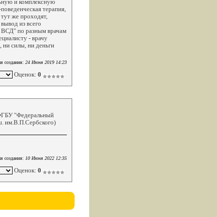
льную и комплексную
поведенческая терапия,
 тут же проходят,
вывод из всего
 ВСД" по разным врачам
ециалисту - врачу
 ни силы, ни деньги
я создания:
24 Июня 2019 14:23
Оценок:
0
 ФГБУ "Федеральный
. им.В.П.Сербского)
я создания:
10 Июня 2022 12:35
Оценок:
0