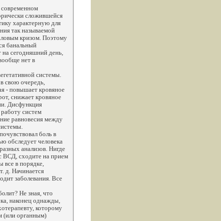
 в современном
орически сложившейся
атику характерную для
ния так называемой
аловым кризом. Поэтому
ся банальный
 на сегодняшний день,
вообще нет в
вегетативной системы.
в свою очередь,
я - повышает кровяное
рот, снижает кровяное
ии. Дисфункция
 работу систем
ение равновесия между
системы.
 почувствовал боль в
ью обследует человека
 разных анализов. Нигде
ас ВСД, сходите на прием
ы все в порядке,
. д. Начинается
ходит заболевания. Все
болит? Не зная, что
ока, наконец однажды,
хотерапевту, которому
м (или органным)