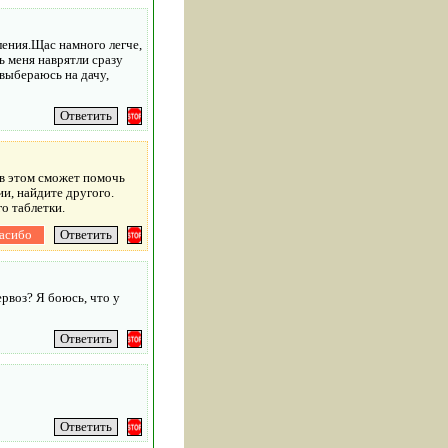
ления.Щас намного легче,
ь меня наврятли сразу
выбераюсь на дачу,
 в этом сможет помочь
ии, найдите другого.
о таблетки.
ервоз? Я боюсь, что у