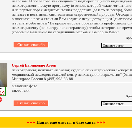
неврозом. И после того, как специалист подберет пациенту индивидуа
психотерапевтическую программу (в основе которой лежит когнитивно-
и на первых порах медикаментозная поддержка, да и то не всегда), боли
исчезает и негативная симптоматика невротической природы. Отсюда и 
вышесказанного: а стоит ли Вам ходить с несуществующим "диагнозом
и трепать себе нервы? Не проще ли сразу обратиться к профильному сп
психотерапевту (психиатру-психотерапевту), чтобы не терять ни время,
(совсем не маленькие по сегодняшним меркам)? Выбор за Вами!
Врем
Сергей Евгеньевич Агеев
психотерапевт, психиатр-нарколог, судебно-психиатрический эксперт
медицинский исследовательский центр психиатрии и наркологии" (бывш
Минздрава России 8 (495) 998-83-88
выложите фото
заключени
Врем
»»»
«««
Найти ещё ответы в базе сайта