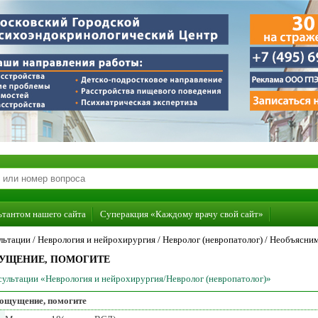
ьтантом нашего сайта
Суперакция «Каждому врачу свой сайт»
льтации /
Неврология и нейрохирургия
/
Невролог (невропатолог)
/
Необъясним
УЩЕНИЕ, ПОМОГИТЕ
нсультации «Неврология и нейрохирургия/Невролог (невропатолог)»
ощущение, помогите