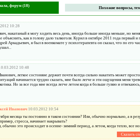
зала, форум (18)
Похожие вопросы, тем
.2012 10:28
ич, накатаный я могу ходить весь день, иногда больше иногда меньше, но меня
не объяснить, как в голову дало талкоголя. Курил в октябре 2011 года первый и 
рей Аркадьевич, я был в военкомате у психотерапевта он сказал, что по его час
ушал...
10.03.2012 10:48
ванович, легкое состоняие держит почти всегда сильно накатить может просто
ситуаций начинается трудно сказать, мне было легче и эти ощущения меня тре
отика. Но за все года мне всегда легче летом когда я больше гуляю и отвекаюсь,
ксей Иванович
10.03.2012 10:54
ктября месяца ты постоянно в таком состоянии? Или, обычно нормально, а в рез
пример, стресса, начинает накрывать?
л, обычно это происходит в осенне- зимний период, а летом, когда тепло, все н