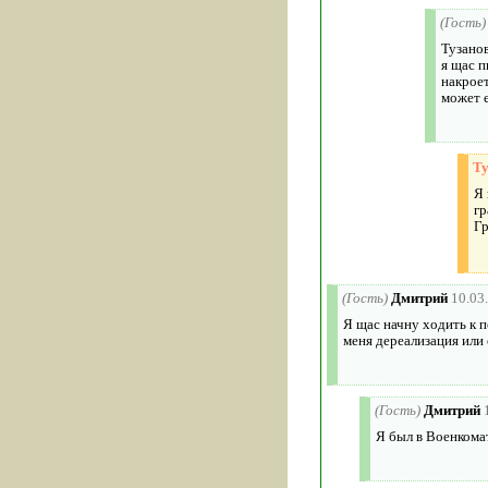
(Гость)
Тузанов
я щас п
накроет
может 
Ту
Я 
гр
Гр
(Гость)
Дмитрий
10.03
Я щас начну ходить к п
меня дереализация или 
(Гость)
Дмитрий
Я был в Военкома