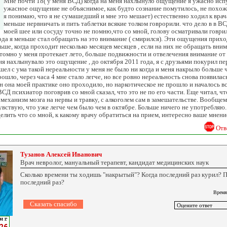
Мне почти 18( у меня ВСД) когда на меня нахлынуло ощущение я ужасно исп
ужасное ощущение не объяснимое, как будто сознание помутилось, не похож
я понимаю, что я не сумашедший и мне это мешает) естественно ходил к врач
меньше нервничать и пить таблетки всякие толком говрорили. что дело в в ВС
моей шее или сосуду точно не помню,что со мной, голову осматривали говри
года я меньше стал обращать на это внимание ( смирился). Эти ощущения прихо
ьше, когда проходит несколько месяцев месяцев , если на них не обращать вним
томно у меня протекает лето, больше подвижности и отвелечения внимание от
я нахлынувало это ощущение , до октября 2011 года, я с друзьями покурил пер
ошел с ума такой нереальности у меня не было ни когда и меня накрыло больше 
рошло, через часа 4 мне стало легче, но все ровно нереальность снова появилас
н она моей практике оно проходило, но наркотическое не прошло и началось вс
ВСД психиатор поговрив со мной сказал, что это не по его части. Еще читал, ч
механизм мозга на нервы и травку, с алкоголем сам в замешательстве. Вообщем
увствую, что уже легче чем было чем в октябре. Больше ничего не употребляю.
делить что со мной, к какому врачу обратиться на прием, интересно ваше мнен
Отв
Тузанов Алексей Иванович
Врач невролог, мануальный терапевт, кандидат медицинских наук
Сколько времени ты ходишь "накрытый"? Когда последний раз курил? П
последний раз?
Время