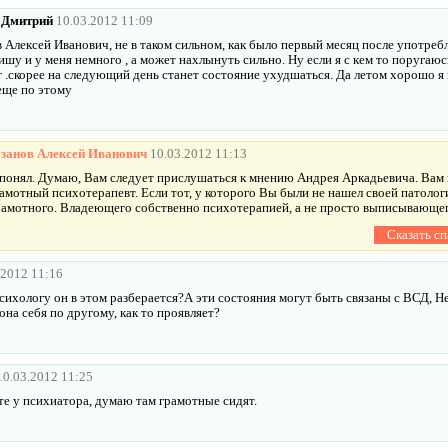
Дмитрий
10.03.2012 11:09
 Алексей Иванович, не в таком сильном, как было первый месяц после употреб
ишу и у меня немного , а может нахлынуть сильно. Ну если я с кем то поругаюс
 .скорее на следующий день станет состояние ухудшаться. Да летом хорошо я 
еще по этому
занов Алексей Иванович
10.03.2012 11:13
понял. Думаю, Вам следует прислушаться к мнению Андрея Аркадьевича. Вам
амотный психотерапевт. Если тот, у которого Вы были не нашел своей патолог
амотного. Владеющего собственно психотерапией, а не просто выписывающег
.2012 11:16
сихологу он в этом разберается?А эти состояния могут быть связаны с ВСД, Н
она себя по другому, как то проявляет?
10.03.2012 11:25
те у психиатора, думаю там грамотные сидят.