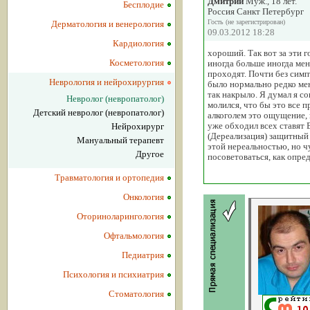
Дмитрий
Муж., 18 лет.
Бесплодие
Россия Санкт Петербург
Гость (не зарегистрирован)
Дерматология и венерология
09.03.2012 18:28
Кардиология
хороший. Так вот за эти 
Косметология
иногда больше иногда мен
проходят. Почти без симп
Неврология и нейрохирургия
было нормально редко мен
так накрыло. Я думал я с
Невролог (невропатолог)
молился, что бы это все п
Детский невролог (невропатолог)
алкоголем это ощущение, 
уже обходил всех ставят 
Нейрохирург
(Дереализация) защитный 
Мануальный терапевт
этой нереальностью, но ч
Другое
посоветоваться, как опре
Травматология и ортопедия
Онкология
Оториноларингология
Офтальмология
Педиатрия
Психология и психиатрия
Стоматология