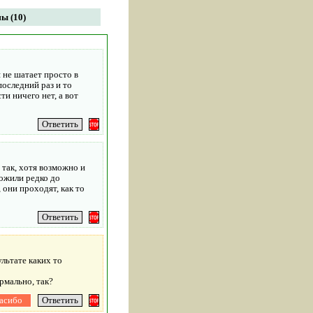
ы (10)
 не шатает просто в
последний раз и то
ти ничего нет, а вот
 так, хотя возможно и
вожили редко до
 они проходят, как то
ультате каких то
ормально, так?