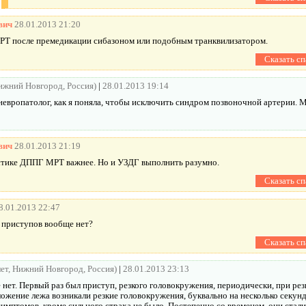
вич
28.01.2013 21:20
Т после премедикации сибазоном или подобным транквилизатором.
Нижний Новгород, Россия)
|
28.01.2013 19:14
европатолог, как я поняла, чтобы исключить синдром позвоночной артерии. 
вич
28.01.2013 21:19
тике ДППГ МРТ важнее. Но и УЗДГ выполнить разумно.
8.01.2013 22:47
 приступов вообще нет?
лет, Нижний Новгород, Россия)
|
28.01.2013 23:13
 нет. Первый раз был приступ, резкого головокружения, периодически, при ре
ложение лежа возникали резкие головокружения, буквально на несколько секунд
имптомов, кроме сильного страха не было. Постепенно со временем, они стали