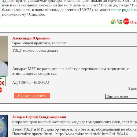
Здравствуйте, уважаемые доктора. У меня вопрос, можно ли сделать УЗДГ и
шеи в вертикальном положении (не могу лечь на спину)? И если да, то где? И
была склонность к повышенному давлению (130/75), то может
после родов
, 
пониженному? Спасибо.
Отв
Александр Юрьевич
Врач общей практики, терапевт.
УЗДГ можно и стоя делать.
Аппарат МРТ не рассчитан на работу с вертикальным пациентом, с
этим придется смириться.
АД 130/75 - НОРМА!
Время
Зайцев Сергей Владимирович
невролог, врач высшей категории, кандидат медицинских наук, сайт http:
Зачем УЗДГ и МРТ, доктор уверен, что без этих обследований не обойт
Почитайте прием Эпли - http://www.doktor.ru/article.html?id=90414