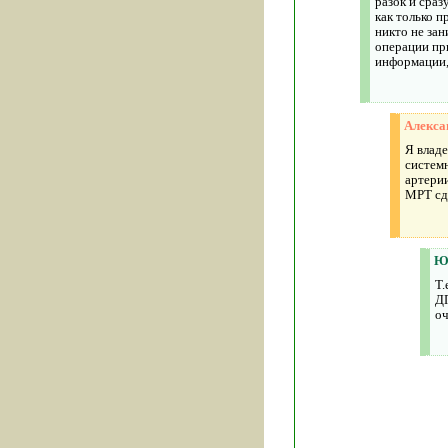
разок и сраз
как только п
никто не за
операции при
информации,
Алекса
Я влад
систем
артерии
МРТ сд
Ю
Т.
ДП
оч