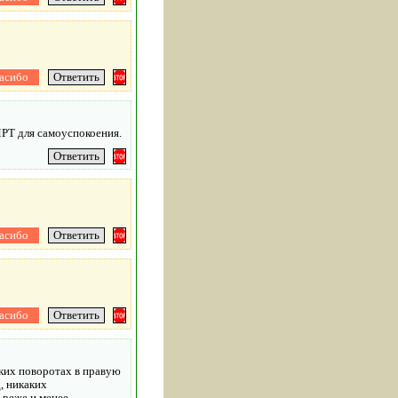
МРТ для самоуспокоения.
зких поворотах в правую
, никаких
 реже и менее