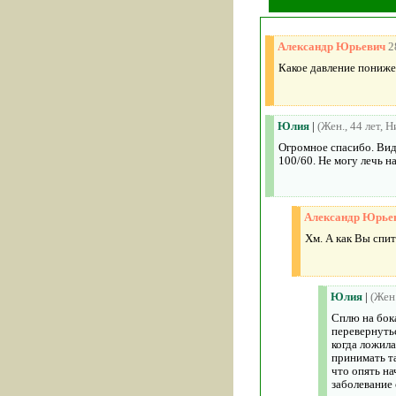
Александр Юрьевич
2
Какое давление пониж
Юлия
|
(Жен., 44 лет, 
Огромное спасибо. Види
100/60. Не могу лечь н
Александр Юрье
Хм. А как Вы спи
Юлия
|
(Жен
Сплю на бока
перевернуть
когда ложила
принимать та
что опять на
заболевание 