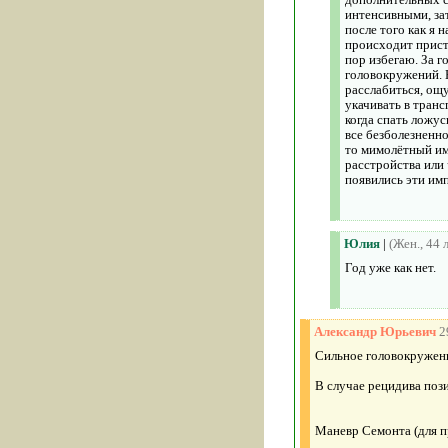
интенсивными, зат
после того как я 
происходит присту
пор избегаю. За г
головокружений. 
расслабиться, ощ
укачивать в транс
когда спать ложус
все безболезненно
то мимолётный им
расстройства или 
появились эти им
Юлия
|
(Жен., 44 
Год уже как нет.
Александр Юрьевич
2
Сильное головокружени
В случае рецидива поз
Маневр Семонта (для 