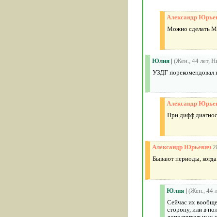
Александр Юрье
Можно сделать МР
Юлия
|
(Жен., 44 лет, 
УЗДГ порекомендовал н
Александр Юрье
При дифф.диагнос
Александр Юрьевич
2
Бывают периоды, когда
Юлия
|
(Жен., 44 
Сейчас их вообще
сторону, или в по
дополнительных с