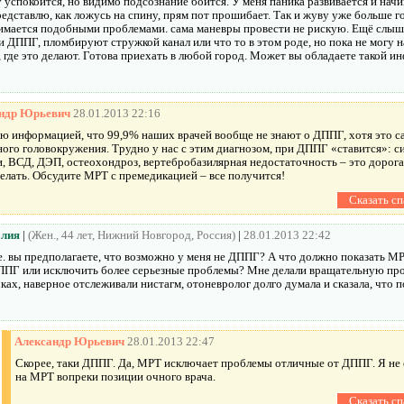
у успокоится, но видимо подсознание боится. У меня паника развивается и начи
редставлю, как ложусь на спину, прям пот прошибает. Так и жуву уже больше г
нимается подобными проблемами. сама маневры провести не рискую. Ещё слыш
 ДППГ, пломбируют стружкой канал или что то в этом роде, но пока не могу 
 где это делают. Готова приехать в любой город. Может вы обладаете такой и
ндр Юрьевич
28.01.2013 22:16
ею информацией, что 99,9% наших врачей вообще не знают о ДППГ, хотя это с
ного головокружения. Трудно у нас с этим диагнозом, при ДППГ «ставится»: 
, ВСД, ДЭП, остеохондроз, вертебробазилярная недостаточность – это дорога 
елать. Обсудите МРТ с премедикацией – все получится!
лия
|
(Жен., 44 лет, Нижний Новгород, Россия)
|
28.01.2013 22:42
е. вы предполагаете, что возможно у меня не ДППГ? А что должно показать М
ПГ или исключить более серьезные проблемы? Мне делали вращательную проб
ках, наверное отслеживали нистагм, отоневролог долго думала и сказала, что 
Александр Юрьевич
28.01.2013 22:47
Cкорее, таки ДППГ. Да, МРТ исключает проблемы отличные от ДППГ. Я не 
на МРТ вопреки позиции очного врача.