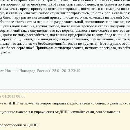
ем прошли (где то через месяц). Я стала спать как обычно, и на спине и по всяк
начала качать пресс, приступы опять повторились, после этого я отследила позы
п, и стала их избегать-головокружения прекратились, но с тех пор я стала боят
од было пару раз во сне легкий приступ после того как ложилась на правый бок, 
Но после этого я стала нервной и раздражительной, постоянное напряжение, 
ущения пошатывания, мутная голова, постоянные тревого и страхи возвращени
порте, и ещё такое ощущение, что все перенапряглось в шее-голове и вот вот де
ь, долго не могу расслабиться, постоянно придерживаю голову, бред конечно, н
, просто ощущения, ещё иногда когда перенервничаю, при засыпание, что то пр
пульс что ли, опять же безболезненный, голова не кружится. Вот и думаю это
что более серьезное? Принимала антидепрессанты, немного полегчало, но сейч
пульсы.
лет, Нижний Новгород, Россия)
|
28.01.2013 23:19
9.01.2013 08:00
е от ДППГ не может не невротизировать. Действительно сейчас нужен психот
иционные маневры и упражнения от ДППГ изучайте сами, они безопасны.
правостороннего ДППГ):