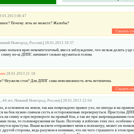
8.01.2013 08:47
енное? Почему лечь не можете? Жалобы?
Нижний Новгород, Россия)
|
28.01.2013 18:37
мо попался врач некомпетентный, ввел в заблуждение, что нельзя делать уздг
а спину из-за ДППГ, начинает сильно кружиться голова.
вич
28.01.2013 21:18
те? Неужели стоя? Для ДППГ сама невозможность лечь нетипична.
., 44 лет, Нижний Новгород, Россия)
|
28.01.2013 22:04
х, в основном на левом, так как повреждено правое ухо, но иногда и на правом
ся на бок нужно сначала сесть и осторожненько перевернуться. Приступы ДП
сь на спину и при перевороте на правый бок, а так же при запрокидывании гол
кие позы, то головокружения не было. Поэтому я избегаю этих поз. особенно 
чнутся приступы. Ваши коллеги отправляют меня к психиатру, может он поможе
с другой стороны, ведь разумом я понимаю, что ни чего страшного в этом прис