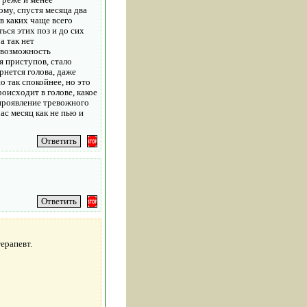
ому, спустя месяца два
 в каких чаще всего
ься этих поз и до сих
а так нет
невозможность
я приступов, стало
рнется голова, даже
о так спокойнее, но это
оисходит в голове, какое
 проявление тревожного
ас месяц как не пью и
ерапевт.