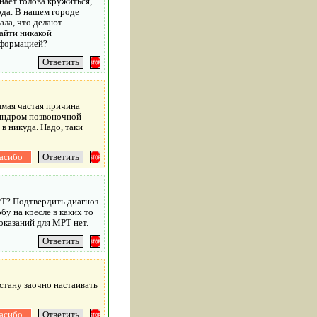
нает голова кружиться,
ода. В нашем городе
ала, что делают
найти никакой
нформацией?
амая частая причина
синдром позвоночной
в никуда. Надо, таки
РТ? Подтвердить диагноз
у на кресле в каких то
показаний для МРТ нет.
стану заочно настаивать