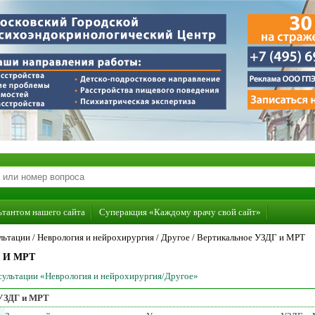
ьтантом нашего сайта
Суперакция «Каждому врачу свой сайт»
льтации /
Неврология и нейрохирургия
/
Другое
/
Вертикальное УЗДГ и МРТ
 И МРТ
нсультации «Неврология и нейрохирургия/Другое»
 УЗДГ и МРТ