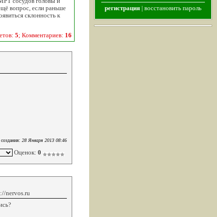
 МРТ сосудов головы и
 ещё вопрос, если раньше
регистрация
|
восстановить пароль
появиться склонность к
етов:
5
; Комментариев:
16
 создания:
28 Января 2013 08:46
Оценок:
0
//nervos.ru
ись?