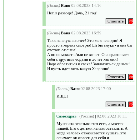
(Гость)
Ваня
02.08.2023 14:16
Нет, в разводе! Дочь, 21 год!
(Гость)
Ваня
02.08.2023 16:59
Так она внуков хочет! Это же очевидно! Я
просто в корень смотрю! Ей бы внука - и она бы
отстала от сына!
А он не может и/или не хочет! Она сравнивает
себя с другими людьми и хочет как они!
Надо обратиться к свахе! Заплатить ей деньги!
И пусть идет хоть какую Хавроню!
(Гость)
Ваня
02.08.2023 17:00
ИЩЕТ
Самоздрав
|
(Россия)
|
02.08.2023 18:11
Мужчина отказывается есть, а моется
пищей. Его с детьми нельзя оставлять. А
когда человек отказывается кушать, это
означает он опасен для себя и