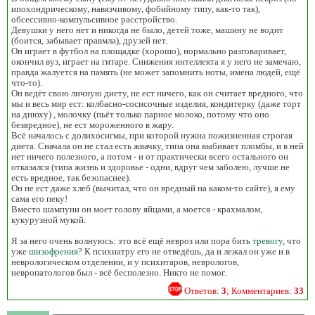
ипохондрическому, навязчивому, фобийному типу, как-то так),
обсессивно-компульсивное расстройство.
Девушки у него нет и никогда не было, детей тоже, машину не водит
(боится, забывает правмла), друзей нет.
Он играет в футбол на площадке (хорошо), нормально разговаривает,
окончил вуз, играет на гитаре. Снижения интеллекта я у него не замечаю,
правда жалуется на память (не может запомнить ноты, имена людей, ещё
что-то).
Он ведёт свою личную диету, не ест ничего, как он считает вредного, что
мы и весь мир ест: колбасно-сосисочные изделия, кондитерку (даже торт
на днюху) , молочку (пьёт только парное молоко, потому что оно
безвредное), не ест мороженного в жару.
Всё началось с долихосигмы, при которой нужна пожизненная строгая
диета. Сначала он не стал есть жвачку, типа она выбивает пломбы, и в ней
нет ничего полезного, а потом - и от практически всего остального он
отказался (типа жизнь и здоровье - одни, вдруг чем заболею, лучше не
есть вредное, так безопаснее).
Он не ест даже хлеб (вычитал, что он вредный на каком-то сайте), я ему
сама его пеку!
Вместо шампуни он моет голову яйцами, а моется - крахмалом,
кукурузной мукой.
Я за него очень волнуюсь: это всё ещё невроз или пора бить
тревогу
, что
уже
шизофрения
? К психиатру его не отведёшь, да и лежал он уже и в
неврологическом отделении, и у психитаров, неврологов,
невропатологов был - всё бесполезно. Никто не помог.
Ответов:
3
; Комментариев:
33