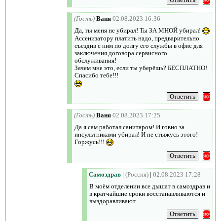
(Гость)
Ваня
02.08.2023 16:36
Да, ты меня не убирал! Ты ЗА МНОЙ убирал!
Ассенизатору платить надо, предварительно
съездив с ним по долгу его службы в офис для
заключения договора сервисного
обслуживания!
Зачем мне это, если ты уберёшь? БЕСПЛАТНО!
Спасибо тебе!!!
(Гость)
Ваня
02.08.2023 17:25
Да я сам работал санитаром! И говно за
инсультниками убирал! И не стыжусь этого!
Горжусь!!!
Самоздрав
|
(Россия)
|
02.08.2023 17:28
В моём отделении все дышат в самоздрав и
в кратчайшие сроки восстанавливаются и
выздоравливают.