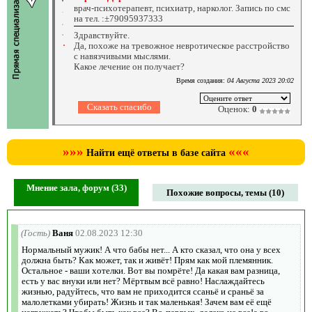
врач-психотерапевт, психиатр, нарколог. Запись по смс
на тел. :±79095937333
Здравствуйте.
Да, похоже на тревожное невротическое расстройство
с навязчивыми мыслями.
Какое лечение он получает?
Время создания:
04 Августа 2023 20:02
Оценок:
0
»»»
«««
Найти ещё ответы в базе сайта
Мнение зала, форум (33)
Похожие вопросы, темы (10)
(Гость)
Ваня
02.08.2023 12:30
Нормальный мужик! А что бабы нет... А кто сказал, что она у всех
должна быть? Как может, так и живёт! Прям как мой племянник.
Остальное - ваши хотелки. Вот вы помрёте! Да какая вам разница,
есть у вас внуки или нет? Мёртвым всё равно! Наслаждайтесь
жизнью, радуйтесь, что вам не приходится ссаньё и сраньё за
малолетками убирать! Жизнь и так маленькая! Зачем вам её ещё