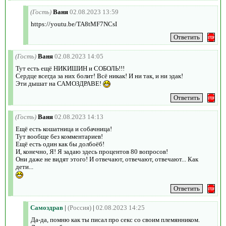
(Гость)
Ваня
02.08.2023 13:59
https://youtu.be/TA8tMF7NCsI
(Гость)
Ваня
02.08.2023 14:05
Тут есть ещё НИКИШИН и СОБОЛЬ!!!
Сердце всегда за них болит! Всё никак! И ни так, и ни эдак!
Эти дышат на САМОЗДРАВЕ!
(Гость)
Ваня
02.08.2023 14:13
Ещё есть кошатница и собачница!
Тут вообще без комментариев!
Ещё есть один как бы долбоёб!
И, конечно, Я! Я задаю здесь процентов 80 вопросов!
Они даже не видят этого! И отвечают, отвечают, отвечают... Как
дети...
Самоздрав
|
(Россия)
|
02.08.2023 14:25
Да-да, помню как ты писал про секс со своим племянником.