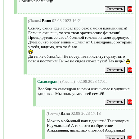
Ложись в больницу.
(Гость)
Ваня
02.08.2023 16:21
Ссылку скинь, где я писал про секс с моим племянником!
Если не скинешь, то это твои эротические фантазии!
Проецируешь со своей больной головы на мою здоровую!
Думаю, что всему виной - шланг от Самоздрава, с которым
у тебя, видимо, что-то было
Да ты не обижайся! Не поступил в институт сразу, зато
потом поступил! Ты же не сидел сложа руки! Так ведь?
Самоздрав
|
(Россия)
|
02.08.2023 17:05
Вообще-то самоздрав многим жизнь спас и улучшил
здоровье. Мы пользуемся всей семьёй.
(Гость)
Ваня
02.08.2023 17:18
Можно в обычный пакет дышать! Так говорил
Неумывакин! А так... это изобретение
Агаджаняна, насколько я помню! Академика!