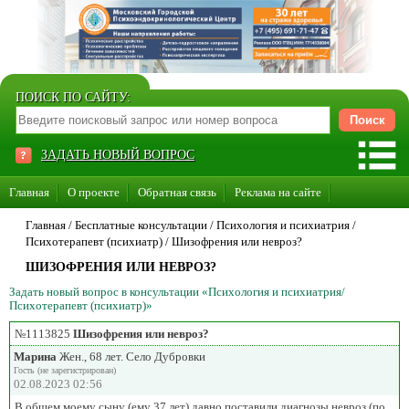
ПОИСК ПО САЙТУ:
ЗАДАТЬ НОВЫЙ ВОПРОС
Главная
О проекте
Обратная связь
Реклама на сайте
Стать консультантом нашего сайта
Главная
/ Бесплатные консультации /
Психология и психиатрия
/
Психотерапевт (психиатр)
/
Шизофрения или невроз?
Суперакция «Каждому врачу свой сайт»
ШИЗОФРЕНИЯ ИЛИ НЕВРОЗ?
Задать новый вопрос в консультации «Психология и психиатрия/
Психотерапевт (психиатр)»
№1113825
Шизофрения или невроз?
Марина
Жен., 68 лет. Село Дубровки
Гость (не зарегистрирован)
02.08.2023 02:56
В общем моему сыну (ему 37 лет) давно поставили диагнозы невроз (по