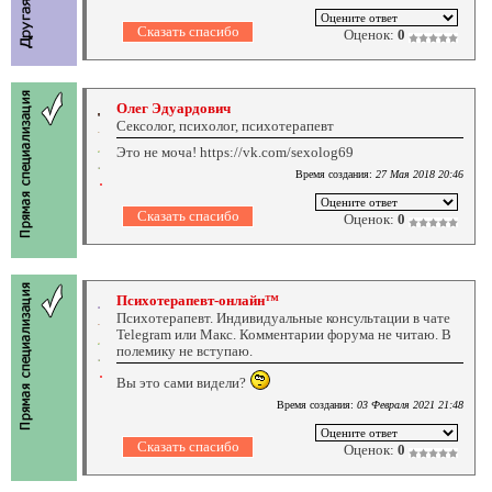
Оценок:
0
Олег Эдуардович
Сексолог, психолог, психотерапевт
Это не моча! https://vk.com/sexolog69
Время создания:
27 Мая 2018 20:46
Оценок:
0
Психотерапевт-онлайн™
Психотерапевт. Индивидуальные консультации в чате
Telegram или Макс. Комментарии форума не читаю. В
полемику не вступаю.
Вы это сами видели?
Время создания:
03 Февраля 2021 21:48
Оценок:
0