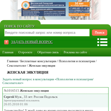
ПОИСК ПО САЙТУ:
ЗАДАТЬ НОВЫЙ ВОПРОС
Главная
О проекте
Обратная связь
Реклама на сайте
Стать консультантом нашего сайта
Главная
/ Бесплатные консультации /
Психология и психиатрия
/
Сексопатолог
/
Женская эякуляция
Суперакция «Каждому врачу свой сайт»
ЖЕНСКАЯ ЭЯКУЛЯЦИЯ
Задать новый вопрос в консультации «Психология и психиатрия/
Сексопатолог»
№1016515
Женская эякуляция
Сергей
Муж., 33 лет. Россия Подольск
Зарегистрированный пользователь
26.05.2018 01:06
Здравствуйте! У моей дамы во время оргазма выделяется много