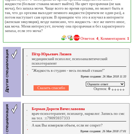
жидкости (больше стакана может выйти). На цвет прозрачная (не как
моча), без запаха мочи. Чаще всего во время оргазма, но может быть и
так, что до оргазма выходит немного жидкости (причем не один раз), а
потом наступает сам оргазм. В принципе что это я изучил в интернете
(женская эякуляция), везде написано, что жидкость - все же ничто иное,
как моча. Меня интересует, почему она прозрачная и без характерного
запаха, если это моча?
Ответов:
4
; Комментариев:
1
Пётр Юрьевич Лизяев
медицинский психолог, психоаналитический
психотерапевт
"Жидкость в студию - весь полный стакан!"
Время создания:
26 Мая 2018 11:33
Оценок:
0
Берман Дороти Вячеславовна
врач-психотерапевт, психиатр, нарколог. Запись по смс
на тел. :±79095937333
А как Вы измеряли объем, если не секрет?
Время создания:
26 Мая 2018 17:01