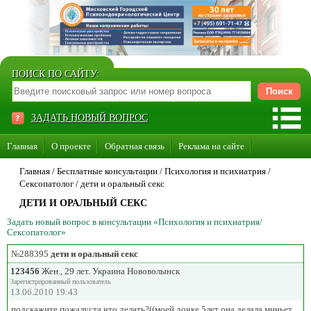
ПОИСК ПО САЙТУ:
ЗАДАТЬ НОВЫЙ ВОПРОС
Главная
О проекте
Обратная связь
Реклама на сайте
Стать консультантом нашего сайта
Главная
/ Бесплатные консультации /
Психология и психиатрия
/
Сексопатолог
/
дети и оральный секс
Суперакция «Каждому врачу свой сайт»
ДЕТИ И ОРАЛЬНЫЙ СЕКС
Задать новый вопрос в консультации «Психология и психиатрия/
Сексопатолог»
№288395
дети и оральный секс
123456
Жен., 29 лет. Украина Нововолынск
Зарегистрированный пользователь
13.06.2010 19:43
подскажите пожалуста что делать?((моей дочке 5лет она делала миньет