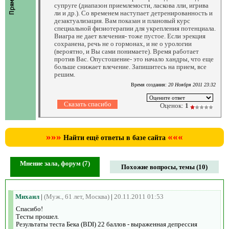
супруге (диапазон приемлемости, ласкова лли, игрива
ли и др.). Со временем наступает детренированность и
дезактуализация. Вам показан и плановый курс
специальной физиотерапии для укрепления потенциала.
Виагра не дает влечения- тоже пустое. Если эрекция
сохранена, речь не о гормонах, и не о урологии
(вероятно, и Вы сами понимаете). Время работает
против Вас. Опустошение- это начало хандры, что еще
больше снижает влечение. Запишитесь на прием, все
решим.
Время создания:
20 Ноября 2011 23:32
Оценок:
1
»»»
«««
Найти ещё ответы в базе сайта
Мнение зала, форум (7)
Похожие вопросы, темы (10)
Михаил
|
(Муж., 61 лет, Москва)
|
20.11.2011 01:53
Спасибо!
Тесты прошел.
Результаты теста Бека (BDI) 22 баллов - выраженная депрессия