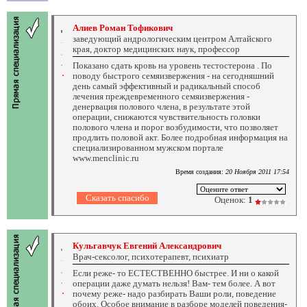
Алиев Роман Тофикович
заведующий андрологическим центром Алтайского
края, доктор медицинских наук, профессор
Показано сдать кровь на уровень тестостерона . По
поводу быстрого семяизвержения - на сегодняшний
день самый эффективный и радикальный способ
лечения преждевременного семяизвержения -
денервация полового члена, в результате этой
операции, снижаются чувствительность головки
полового члена и порог возбудимости, что позволяет
продлить половой акт. Более подробная информация на
специализированном мужском портале
www.menclinic.ru
Время создания:
20 Ноября 2011 17:54
Оценок:
1
Кульгавчук Евгений Александрович
Врач-сексолог, психотерапевт, психиатр
Если реже- то ЕСТЕСТВЕННО быстрее. И ни о какой
операции даже думать нельзя! Вам- тем более. А вот
почему реже- надо разбирать Ваши роли, поведение
обоих. Особое внимание в разборе моделей поведения-