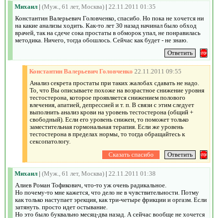
Михаил
|
(Муж., 61 лет, Москва)
|
22.11.2011 01:35
Константин Валерьевич Головченко, спасибо. Но пока не хочется ни
на какие анализы ходить. Как-то лет 30 назад начинал было обход
врачей, так на сдече сока простаты в обморок упал, не понравилась
методика. Ничего, тогда обошлось. Сейчас как будет - не знаю.
Константин Валерьевич Головченко
22.11.2011 09:55
Анализ секрета простаты при таких жалобах сдавать не надо.
То, что Вы описываете похоже на возрастное снижение уровня
тестостерона, которое проявляется снижением полового
влечения, апатией, депрессией и т. п. В связи с этим следует
выполнить анализ крови на уровень тестостерона (общий +
свободный). Если его уровень снижен, то поможет только
заместительная гормональная терапия. Если же уровень
тестостерона в пределах нормы, то тогда обращайтесь к
сексопатологу.
Михаил
|
(Муж., 61 лет, Москва)
|
22.11.2011 01:38
Алиев Роман Тофикович, что-то уж очень радикальное.
Но почему-то мне кажется, что дело не в чувствительности. Потму
как только наступает эрекция, как три-четыре фрикции и оргазм. Если
затянуть. просто идет остывание.
Но это было буквально месяц-два назад. А сейчас вообще не хочется