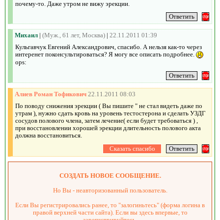
почему-то. Даже утром не вижу эрекции.
Михаил
|
(Муж., 61 лет, Москва)
|
22.11.2011 01:39
Кульгавчук Евгений Александрович, спасибо. А нельзя как-то через
интеренет поконсультироваться? Я могу все описать подробнее.
ops:
Алиев Роман Тофикович
22.11.2011 08:03
По поводу снижения эрекции ( Вы пишите " не стал видеть даже по
утрам ), нужно сдать кровь на уровень тестостерона и сделать УЗДГ
сосудов полового члена, затем лечение( если будет требоваться ) ,
при восстановлении хорошей эрекции длительность полового акта
должна восстановиться.
СОЗДАТЬ НОВОЕ СООБЩЕНИЕ.
Но Вы - неавторизованный пользователь.
Если Вы регистрировались ранее, то "залогиньтесь" (форма логина в
правой верхней части сайта). Если вы здесь впервые, то
зарегистрируйтесь.