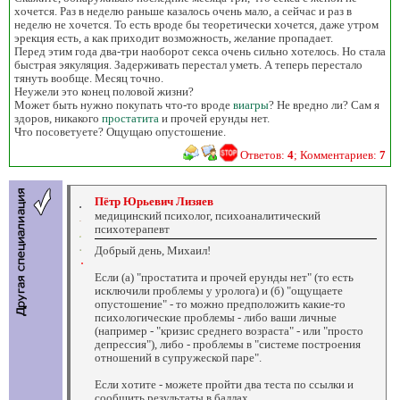
хочется. Раз в неделю раньше казалось очень мало, а сейчас и раз в
неделю не хочется. То есть вроде бы теоретически хочется, даже утром
эрекция есть, а как приходит возможность, желание пропадает.
Перед этим года два-три наоборот секса очень сильно хотелось. Но стала
быстрая эякуляция. Задерживать перестал уметь. А теперь перестало
тянуть вообще. Месяц точно.
Неужели это конец половой жизни?
Может быть нужно покупать что-то вроде
виагры
? Не вредно ли? Сам я
здоров, никакого
простатита
и прочей ерунды нет.
Что посоветуете? Ощущаю опустошение.
Ответов:
4
; Комментариев:
7
Пётр Юрьевич Лизяев
медицинский психолог, психоаналитический
психотерапевт
Добрый день, Михаил!
Если (а) "простатита и прочей ерунды нет" (то есть
исключили проблемы у уролога) и (б) "ощущаете
опустошение" - то можно предположить какие-то
психологические проблемы - либо ваши личные
(например - "кризис среднего возраста" - или "просто
депрессия"), либо - проблемы в "системе построения
отношений в супружеской паре".
Если хотите - можете пройти два теста по ссылки и
сообщить результаты в баллах.