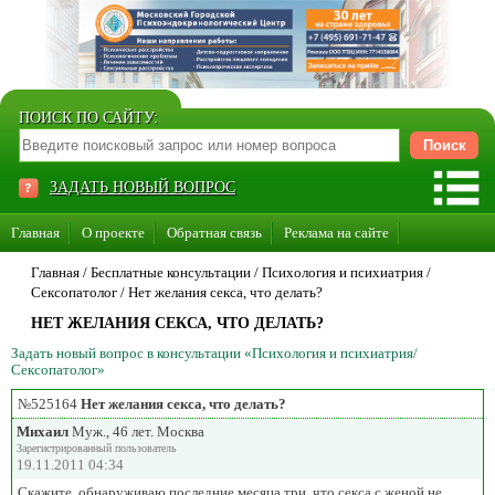
ПОИСК ПО САЙТУ:
ЗАДАТЬ НОВЫЙ ВОПРОС
Главная
О проекте
Обратная связь
Реклама на сайте
Стать консультантом нашего сайта
Главная
/ Бесплатные консультации /
Психология и психиатрия
/
Сексопатолог
/
Нет желания секса, что делать?
Суперакция «Каждому врачу свой сайт»
НЕТ ЖЕЛАНИЯ СЕКСА, ЧТО ДЕЛАТЬ?
Задать новый вопрос в консультации «Психология и психиатрия/
Сексопатолог»
№525164
Нет желания секса, что делать?
Михаил
Муж., 46 лет. Москва
Зарегистрированный пользователь
19.11.2011 04:34
Скажите, обнаруживаю последние месяца три, что секса с женой не