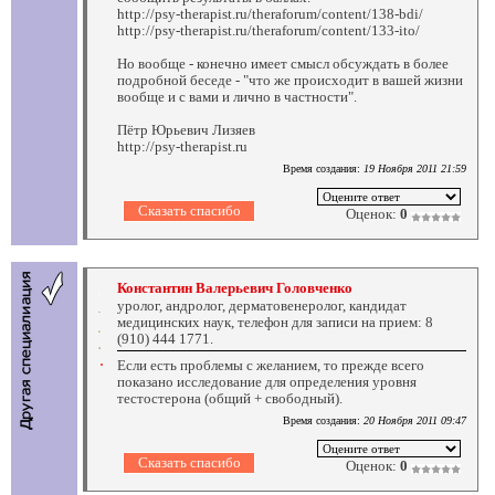
http://psy-therapist.ru/theraforum/content/138-bdi/
http://psy-therapist.ru/theraforum/content/133-ito/
Но вообще - конечно имеет смысл обсуждать в более
подробной беседе - "что же происходит в вашей жизни
вообще и с вами и лично в частности".
Пётр Юрьевич Лизяев
http://psy-therapist.ru
Время создания:
19 Ноября 2011 21:59
Оценок:
0
Константин Валерьевич Головченко
уролог, андролог, дерматовенеролог, кандидат
медицинских наук, телефон для записи на прием: 8
(910) 444 1771.
Если есть проблемы с желанием, то прежде всего
показано исследование для определения уровня
тестостерона (общий + свободный).
Время создания:
20 Ноября 2011 09:47
Оценок:
0