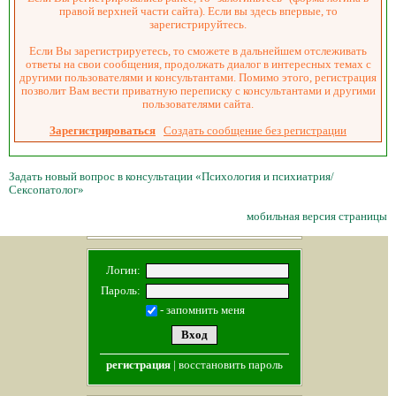
правой верхней части сайта). Если вы здесь впервые, то
зарегистрируйтесь.
Если Вы зарегистрируетесь, то сможете в дальнейшем отслеживать
ответы на свои сообщения, продолжать диалог в интересных темах с
другими пользователями и консультантами. Помимо этого, регистрация
позволит Вам вести приватную переписку с консультантами и другими
пользователями сайта.
Зарегистрироваться
Создать сообщение без регистрации
Задать новый вопрос в консультации «Психология и психиатрия/
Сексопатолог»
мобильная версия страницы
Логин:
Пароль:
- запомнить меня
регистрация
|
восстановить пароль