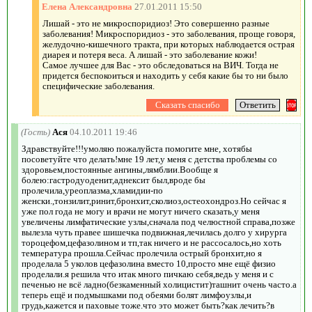
Елена Александровна
27.01.2011 15:50
Лишай - это не микроспоридиоз! Это совершенно разные
заболевания! Микроспоридиоз - это заболевания, проще говоря,
желудочно-кишечного тракта, при которых наблюдается острая
диарея и потеря веса. А лишай - это заболевание кожи!
Самое лучшее для Вас - это обследоваться на ВИЧ. Тогда не
придется беспокоиться и находить у себя какие бы то ни было
специфические заболевания.
(Гость)
Ася
04.10.2011 19:46
Здравствуйте!!!умоляю пожалуйста помогите мне, хотябы
посоветуйте что делать!мне 19 лет,у меня с детства проблемы со
здоровьем,постоянные ангины,лямблии.Вообще я
болею:гастродуоденит,аднексит был,вроде бы
пролечила,уреоплазма,хламидии-по
женски.,тонзилит,ринит,бронхит,сколиоз,остеохондроз.Но сейчас я
уже пол года не могу и врачи не могут ничего сказать,у меня
увеличены лимфатические узлы,сначала под челюстной справа,позже
вылезла чуть правее шишечка подвижная,лечилась долго у хирурга
тороцефом,цефазолином и тп,так ничего и не рассосалось,но хоть
температура прошла.Сейчас пролечила острый бронхит,но я
проделала 5 уколов цефазолина вместо 10,просто мне ещё физио
проделали.я решила что итак много пичкаю себя,ведь у меня и с
печенью не всё ладно(безкаменный холицистит)ташнит очень часто.а
теперь ещё и подмышками под обеями болят лимфоузлы,и
грудь,кажется и паховые тоже.что это может быть?как лечить?в