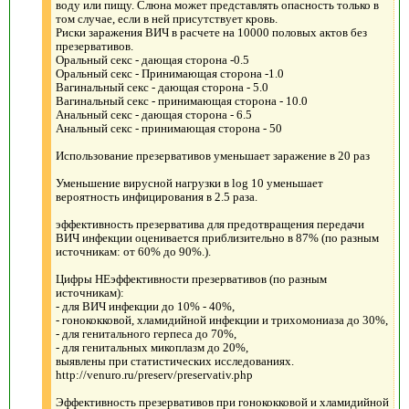
воду или пищу. Слюна может представлять опасность только в
том случае, если в ней присутствует кровь.
Риски заражения ВИЧ в расчете на 10000 половых актов без
презервативов.
Оральный секс - дающая сторона -0.5
Оральный секс - Принимающая сторона -1.0
Вагинальный секс - дающая сторона - 5.0
Вагинальный секс - принимающая сторона - 10.0
Анальный секс - дающая сторона - 6.5
Анальный секс - принимающая сторона - 50
Использование презервативов уменьшает заражение в 20 раз
Уменьшение вирусной нагрузки в log 10 уменьшает
вероятность инфицирования в 2.5 раза.
эффективность презерватива для предотвращения передачи
ВИЧ инфекции оценивается приблизительно в 87% (по разным
источникам: от 60% до 90%.).
Цифры НЕэффективности презервативов (по разным
источникам):
- для ВИЧ инфекции до 10% - 40%,
- гонококковой, хламидийной инфекции и трихомониаза до 30%,
- для генитального герпеса до 70%,
- для генитальных микоплазм до 20%,
выявлены при статистических исследованиях.
http://venuro.ru/preserv/preservativ.php
Эффективность презервативов при гонококковой и хламидийной