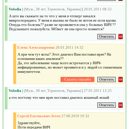
Volodia
|
(Муж., 38 лет, Тернополь, Украина)
|
26.01.2011 08:52
А што вы скажыте на то что у меня в чтеверг начался
микроспоридиоз. У меня в жызны не было не котов не псов вдома.
Откуда ето болезнь?? разве не проявляется она у больных ВИЧ ??
Подскажыте пожалуйста. МОжет ли она просто появится?
Елена Александровна
26.01.2011 14:32
А при чем тут коты? Этот диагноз Вам поставил врач? На
основании каких анализов??
Да, это заболевание чаще всего встречается у ВИЧ-
инфицированных, но может проявится и у людей со сниженным
иммунитетом.
Volodia
|
(Муж., 38 лет, Тернополь, Украина)
|
27.01.2011 13:25
а ето поттому что мне врач поставил диагнох кошачый лешай
Сергей Евгеньевич Агеев
27.08.2019 19:32
Здравствуйте,
Пути передачи ВИЧ