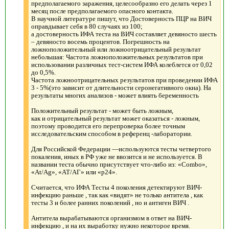
предполагаемого заражения, целесообразно его делать через 1
месяц после предполагаемого опасного контакта.
В научной литературе пишут, что Достоверность ПЦР на ВИЧ
оправдывает себя в 80 случаях из 100;
а достоверность ИФА теста на ВИЧ составляет девяносто шесть
– девяносто восемь процентов. Погрешность на
ложноположительный или ложноотрицательный результат
небольшая: Частота ложноположительных результатов при
использовании различных тест-систем ИФА колеблется от 0,02
до 0,5%.
Частота ложноотрицательных результатов при проведении ИФА
3 - 5%(это зависит от длительности серонегативного окна). На
результаты многих анализов - может влиять беременность
Положительный результат - может быть ложным,
как и отрицательный результат может оказаться - ложным,
поэтому проводится его перепроверка более точным
исследовательским способом в референц -лаборатории.
Для Российской Федерации —используются тесты четвертого
покаления, иных в РФ уже не ввозится и не используется. В
названии теста обычно присутствует что-либо из: «Combo»,
«At/Ag», «АТ/АГ» или «p24».
Считается, что ИФА Тесты 4 поколения детектируют ВИЧ-
инфекцию раньше , так как «видят» не только антитела , как
тесты 3 и более ранних поколений , но и антиген ВИЧ .
Антитела вырабатываются организмом в ответ на ВИЧ-
инфекцию , и на их выработку нужно некоторое время.