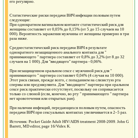
его регулярно.
Статистические риски передачи ВИЧ инфекции половым путем
следующие:
При однократном вагинальном контакте статистический риск для
женщины составляет от 0,05% до 0,15% (от 5 до 15 случаев на 10
000). Вероятность заражения мужчины от женщины примерно в три
раза ниже.
Cреднестатистический риск передачи ВИЧ в результате
однократного незащищенного анального контакта для "
принимающего " партнера составляет от 0,8% до 3,2% (от 8 до 32
случаев на 1 000). Для "вводящего" партнера - 0,06%.
При незащищенном оральном сексе с мужчиной риск для "
принимающего " партнера составляет 0,04% (4 случая на 10 000).
Этот риск связан, прежде всего, с попаданием на слизистую рта
спермы или предэякулянта. Для "вводящего" партнера при оральном
сексе риск практически отсутствует, поскольку он соприкасается
только со слюной (если, конечно, во рту " принимающего " партнера
нет кровотечения или открытых ран).
При наличии инфекций, передающихся половым путем, опасность
передачи ВИЧ при сексуальных контактах увеличивается в 2–5 раз.
Источник: Pocket Guide Adult HIV/AIDS treatment 2008-2009. John G
Barrett, MD editor, page 16/Videx K.