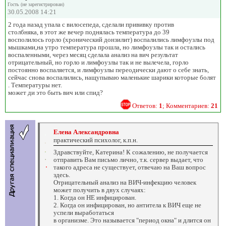
Гость (не зарегистрирован)
30.05.2008 14:21
2 года назад упала с вилосепеда, сделали прививку против
столбняка, в этот же вечер поднялась температура до 39
восполилось горло (хронический донзилит) воспалились лимфоузлы под
мышками,на утро температура прошла, но лимфоузлы так и остались
воспаленными, через месяц сделала анализ на вич результат
отрицательный, но горло и лимфоузлы так и не вылечела, горло
постоянно воспаляется, и лимфоузлы переодически дают о себе знать,
сейчас снова воспалились, нащупываю маленькие шарики которые болят
. Температуры нет.
может ди это быть вич или спид?
Ответов:
1
; Комментариев:
21
Елена Александровна
практический психолог, к.п.н.
Здравствуйте, Катерина! К сожалению, не получается
отправить Вам письмо лично, т.к. сервер выдает, что
такого адреса не существует, отвечаю на Ваш вопрос
здесь.
Отрицательный анализ на ВИЧ-инфекцию человек
может получить в двух случаях:
1. Когда он НЕ инфицирован.
2. Когда он инфицирован, но антитела к ВИЧ еще не
успели выработаться
в организме. Это называется "период окна" и длится он