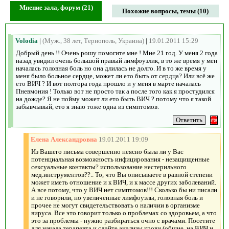
Мнение зала, форум (21)
Похожие вопросы, темы (10)
Volodia
|
(Муж., 38 лет, Тернополь, Украина)
|
19.01.2011 15:29
Добрый день !! Очень рошу помогите мне ! Мне 21 год. У меня 2 года
назад увидил очень большой правый лимфоузлик, в то же время у мен
началась головная боль но она длилась не долго. И в то же время у
меня было больное сердце, может ли ето быть от сердца? Или всё же
ето ВИЧ ? И вот полтора года прошло и у меня в марте началась
Пневмония ! Только вот не просто так а после того как я простудился
на дожде? Я не пойму может ли ето быть ВИЧ ? потому что я такой
забывчывый, ето я знаю тоже одна из симптомов.
Елена Александровна
19.01.2011 19:09
Из Вашего письма совершенно неясно была ли у Вас
потенциальная возможность инфицирования - незащищенные
сексуальные контакты? использование нестерильного
мед.инструментов??.. То, что Вы описываете в равной степени
может иметь отношение и к ВИЧ, и к массе других заболеваний.
А все потому, что у ВИЧ нет симптомов!!! Сколько бы ни писали
и не говорили, но увеличенные лимфоузлы, головная боль и
прочее не могут свидетельствовать о наличии в организме
вируса. Все это говорит только о проблемах со здоровьем, а что
это за проблемы - нужно разбираться очно с врачами. Посетите
для начала терапевта и сдайте анализы крови (общие, на ВИЧ и