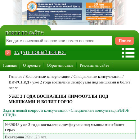
ПОИСК ПО САЙТУ:
ЗАДАТЬ НОВЫЙ ВОПРОС
Главная
О проекте
Обратная связь
Реклама на сайте
Стать консультантом нашего сайта
Главная
/ Бесплатные консультации /
Специальные консультации
/
ВИЧ/СПИД
/
уже 2 года воспалены лимфоузлы под мышками и болит
Суперакция «Каждому врачу свой сайт»
горло
УЖЕ 2 ГОДА ВОСПАЛЕНЫ ЛИМФОУЗЛЫ ПОД
МЫШКАМИ И БОЛИТ ГОРЛО
Задать новый вопрос в консультации «Специальные консультации/ВИЧ/
СПИД»
№39048
уже 2 года воспалены лимфоузлы под мышками и болит
горло
Екатерина
Жен., 23 лет.