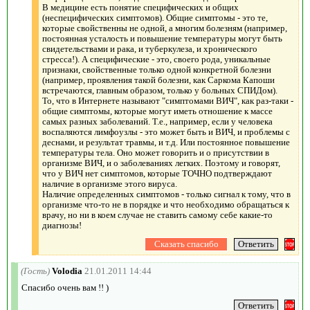
В медицине есть понятие специфических и общих
(неспецифических симптомов). Общие симптомы - это те,
которые свойственны не одной, а многим болезням (например,
постоянная усталость и повышение температуры могут быть
свидетельствами и рака, и туберкулеза, и хронического
стресса!). А специфические - это, своего рода, уникальные
признаки, свойственные только одной конкретной болезни
(например, проявления такой болезни, как Саркома Капоши
встречаются, главным образом, только у больных СПИДом).
То, что в Интернете называют "симптомами ВИЧ", как раз-таки -
общие симптомы, которые могут иметь отношение к массе
самых разных заболеваний. Т.е., например, если у человека
воспаляются лимфоузлы - это может быть и ВИЧ, и проблемы с
деснами, и результат травмы, и т.д. Или постоянное повышение
температуры тела. Оно может говорить и о присутствии в
организме ВИЧ, и о заболеваниях легких. Поэтому и говорят,
что у ВИЧ нет симптомов, которые ТОЧНО подтверждают
наличие в организме этого вируса.
Наличие определенных симптомов - только сигнал к тому, что в
организме что-то не в порядке и что необходимо обращаться к
врачу, но ни в коем случае не ставить самому себе какие-то
диагнозы!
(Гость)
Volodia
21.01.2011 14:44
Спасибо очень вам !! )