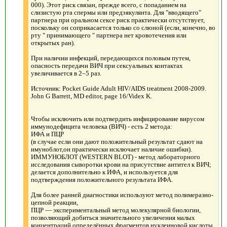
000). Этот риск связан, прежде всего, с попаданием на
слизистую рта спермы или предэякулянта. Для "вводящего"
партнера при оральном сексе риск практически отсутствует,
поскольку он соприкасается только со слюной (если, конечно, во
рту " принимающего " партнера нет кровотечения или
открытых ран).
При наличии инфекций, передающихся половым путем,
опасность передачи ВИЧ при сексуальных контактах
увеличивается в 2–5 раз.
Источник: Pocket Guide Adult HIV/AIDS treatment 2008-2009.
John G Barrett, MD editor, page 16/Videx K.
Чтобы исключить или подтвердить инфицирование вирусом
иммунодефицита человека (ВИЧ) - есть 2 метода:
ИФА и ПЦР
(в случае если они дают положительный результат сдают на
имуноблот,он практически исключает наличие ошибки).
ИММУНОБЛОТ (WESTERN BLOT) - метод лабораторного
исследования сыворотки крови на присутствие антител к ВИЧ;
делается дополнительно к ИФА, и используется для
подтверждения положительного результата ИФА.
Для более ранней диагностики используют метод полимеразно-
цепной реакции,
ПЦР — экспериментальный метод молекулярной биологии,
позволяющий добиться значительного увеличения малых
концентраций определённых фрагментов нуклеиновой кислоты