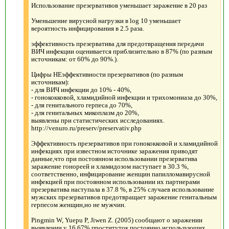
Использование презервативов уменьшает заражение в 20 раз
Уменьшение вирусной нагрузки в log 10 уменьшает
вероятность инфицирования в 2.5 раза.
эффективность презерватива для предотвращения передачи
ВИЧ инфекции оценивается приблизительно в 87% (по разным
источникам: от 60% до 90%.).
Цифры НЕэффективности презервативов (по разным
источникам):
- для ВИЧ инфекции до 10% - 40%,
- гонококковой, хламидийной инфекции и трихомониаза до 30%,
- для генитального герпеса до 70%,
- для генитальных микоплазм до 20%,
выявлены при статистических исследованиях.
http://venuro.ru/preserv/preservativ.php
Эффективность презервативов при гонококковой и хламидийной
инфекциях при известном источнике заражения приводят
данные,что при постоянном использовании презерватива
заражение гонореей и хламидозом наступает в 30.3 %,
соответственно, инфицирование женщин папилломавирусной
инфекцией при постоянном использовании их партнерами
презерватива наступала в 37.8 %, в 25% случаев использование
мужских презервативов предотвращает заражение генитальным
герпесом женщин,но не мужчин.
Pingmin W, Yuepu P, Jiwen Z. (2005) сообщают о заражении
выявлении у 16.67% проституток,постоянно использующих