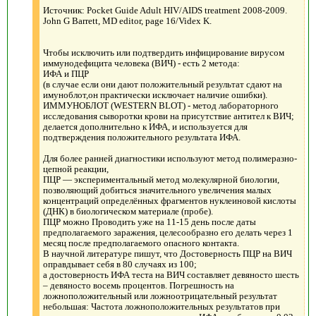
Источник: Pocket Guide Adult HIV/AIDS treatment 2008-2009.
John G Barrett, MD editor, page 16/Videx K.
Чтобы исключить или подтвердить инфицирование вирусом
иммунодефицита человека (ВИЧ) - есть 2 метода:
ИФА и ПЦР
(в случае если они дают положительный результат сдают на
имуноблот,он практически исключает наличие ошибки).
ИММУНОБЛОТ (WESTERN BLOT) - метод лабораторного
исследования сыворотки крови на присутствие антител к ВИЧ;
делается дополнительно к ИФА, и используется для
подтверждения положительного результата ИФА.
Для более ранней диагностики используют метод полимеразно-
цепной реакции,
ПЦР — экспериментальный метод молекулярной биологии,
позволяющий добиться значительного увеличения малых
концентраций определённых фрагментов нуклеиновой кислоты
(ДНК) в биологическом материале (пробе).
ПЦР можно Проводить уже на 11-15 день после даты
предполагаемого заражения, целесообразно его делать через 1
месяц после предполагаемого опасного контакта.
В научной литературе пишут, что Достоверность ПЦР на ВИЧ
оправдывает себя в 80 случаях из 100;
а достоверность ИФА теста на ВИЧ составляет девяносто шесть
– девяносто восемь процентов. Погрешность на
ложноположительный или ложноотрицательный результат
небольшая: Частота ложноположительных результатов при