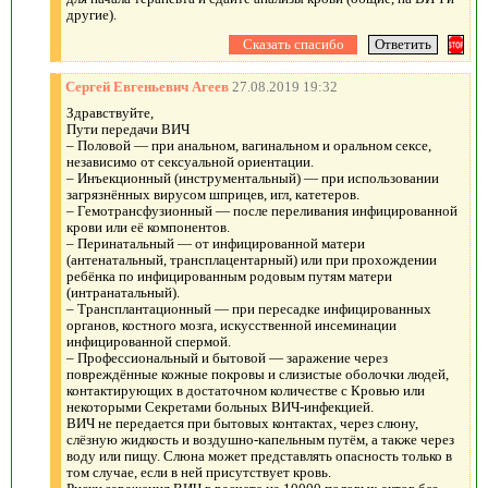
другие).
Сергей Евгеньевич Агеев
27.08.2019 19:32
Здравствуйте,
Пути передачи ВИЧ
– Половой — при анальном, вагинальном и оральном сексе,
независимо от сексуальной ориентации.
– Инъекционный (инструментальный) — при использовании
загрязнённых вирусом шприцев, игл, катетеров.
– Гемотрансфузионный — после переливания инфицированной
крови или её компонентов.
– Перинатальный — от инфицированной матери
(антенатальный, трансплацентарный) или при прохождении
ребёнка по инфицированным родовым путям матери
(интранатальный).
– Трансплантационный — при пересадке инфицированных
органов, костного мозга, искусственной инсеминации
инфицированной спермой.
– Профессиональный и бытовой — заражение через
повреждённые кожные покровы и слизистые оболочки людей,
контактирующих в достаточном количестве с Кровью или
некоторыми Секретами больных ВИЧ-инфекцией.
ВИЧ не передается при бытовых контактах, через слюну,
слёзную жидкость и воздушно-капельным путём, а также через
воду или пищу. Слюна может представлять опасность только в
том случае, если в ней присутствует кровь.