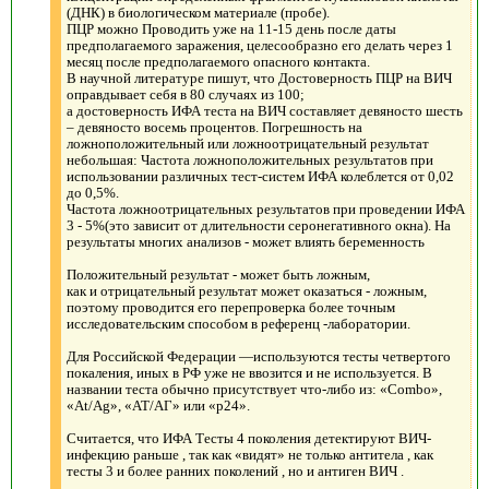
(ДНК) в биологическом материале (пробе).
ПЦР можно Проводить уже на 11-15 день после даты
предполагаемого заражения, целесообразно его делать через 1
месяц после предполагаемого опасного контакта.
В научной литературе пишут, что Достоверность ПЦР на ВИЧ
оправдывает себя в 80 случаях из 100;
а достоверность ИФА теста на ВИЧ составляет девяносто шесть
– девяносто восемь процентов. Погрешность на
ложноположительный или ложноотрицательный результат
небольшая: Частота ложноположительных результатов при
использовании различных тест-систем ИФА колеблется от 0,02
до 0,5%.
Частота ложноотрицательных результатов при проведении ИФА
3 - 5%(это зависит от длительности серонегативного окна). На
результаты многих анализов - может влиять беременность
Положительный результат - может быть ложным,
как и отрицательный результат может оказаться - ложным,
поэтому проводится его перепроверка более точным
исследовательским способом в референц -лаборатории.
Для Российской Федерации —используются тесты четвертого
покаления, иных в РФ уже не ввозится и не используется. В
названии теста обычно присутствует что-либо из: «Combo»,
«At/Ag», «АТ/АГ» или «p24».
Считается, что ИФА Тесты 4 поколения детектируют ВИЧ-
инфекцию раньше , так как «видят» не только антитела , как
тесты 3 и более ранних поколений , но и антиген ВИЧ .