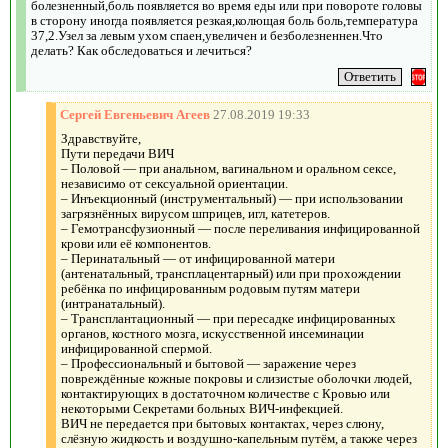
болезненный,боль появляется во время еды или при повороте головы
в сторону иногда появляется резкая,колющая боль боль,температура
37,2.Узел за левым ухом спаен,увеличен и безболезненнен.Что
делать? Как обследоваться и лечиться?
Сергей Евгеньевич Агеев
27.08.2019 19:33
Здравствуйте,
Пути передачи ВИЧ
– Половой — при анальном, вагинальном и оральном сексе,
независимо от сексуальной ориентации.
– Инъекционный (инструментальный) — при использовании
загрязнённых вирусом шприцев, игл, катетеров.
– Гемотрансфузионный — после переливания инфицированной
крови или её компонентов.
– Перинатальный — от инфицированной матери
(антенатальный, трансплацентарный) или при прохождении
ребёнка по инфицированным родовым путям матери
(интранатальный).
– Трансплантационный — при пересадке инфицированных
органов, костного мозга, искусственной инсеминации
инфицированной спермой.
– Профессиональный и бытовой — заражение через
повреждённые кожные покровы и слизистые оболочки людей,
контактирующих в достаточном количестве с Кровью или
некоторыми Секретами больных ВИЧ-инфекцией.
ВИЧ не передается при бытовых контактах, через слюну,
слёзную жидкость и воздушно-капельным путём, а также через