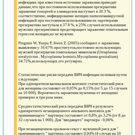
инфекциях при известном источнике заражения приводят
данные,что при постоянном использовании презерватива
заражение гонореей и хламидозом наступает в 30.3 %,
соответственно, инфицирование женщин папилломавирусной
инфекцией при постоянном использовании их партнерами
презерватива наступала в 37.8 %, в 25% случаев использование
мужских презервативов предотвращает заражение генитальным
герпесом женщин,но не мужчин.
Pingmin W, Yuepu P, Jiwen Z. (2005) сообщают о заражении
выявлении у 16.67% проституток,постоянно использующих
мужской презерватив генитальных микоплазм (Ureaplasma
urealyticum , Mycoplasma hominis,Mycoplasma genitalium)
34.72%,использующих его регулярно.
Статистические риски передачи ВИЧ инфекции половым путем
следующие:
При однократном вагинальном контакте статистический риск
для женщины составляет от 0,05% до 0,15% (от 5 до 15 случаев
на 10 000). Вероятность заражения мужчины от женщины
примерно в три раза ниже.
Cреднестатистический риск передачи ВИЧ в результате
однократного незащищенного анального контакта для "
принимающего " партнера составляет от 0,8% до 3,2% (от 8 до
32 случаев на 1 000). Для "вводящего" партнера - 0,06%.
При незащищенном оральном сексе с мужчиной риск для "
принимающего " партнера составляет 0,04% (4 случая на 10