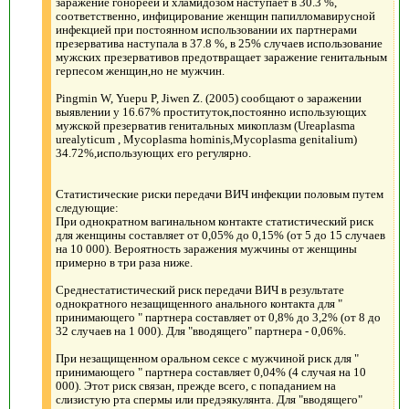
заражение гонореей и хламидозом наступает в 30.3 %,
соответственно, инфицирование женщин папилломавирусной
инфекцией при постоянном использовании их партнерами
презерватива наступала в 37.8 %, в 25% случаев использование
мужских презервативов предотвращает заражение генитальным
герпесом женщин,но не мужчин.
Pingmin W, Yuepu P, Jiwen Z. (2005) сообщают о заражении
выявлении у 16.67% проституток,постоянно использующих
мужской презерватив генитальных микоплазм (Ureaplasma
urealyticum , Mycoplasma hominis,Mycoplasma genitalium)
34.72%,использующих его регулярно.
Статистические риски передачи ВИЧ инфекции половым путем
следующие:
При однократном вагинальном контакте статистический риск
для женщины составляет от 0,05% до 0,15% (от 5 до 15 случаев
на 10 000). Вероятность заражения мужчины от женщины
примерно в три раза ниже.
Cреднестатистический риск передачи ВИЧ в результате
однократного незащищенного анального контакта для "
принимающего " партнера составляет от 0,8% до 3,2% (от 8 до
32 случаев на 1 000). Для "вводящего" партнера - 0,06%.
При незащищенном оральном сексе с мужчиной риск для "
принимающего " партнера составляет 0,04% (4 случая на 10
000). Этот риск связан, прежде всего, с попаданием на
слизистую рта спермы или предэякулянта. Для "вводящего"