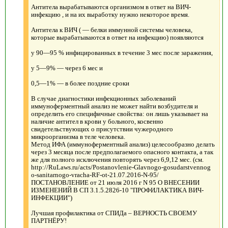
Антитела вырабатываются организмом в ответ на ВИЧ-
инфекцию , и на их выработку нужно некоторое время.
Антитела к ВИЧ ( — белки иммунной системы человека,
которые вырабатываются в ответ на инфекцию) появляются
у 90—95 % инфицированных в течение 3 мес после заражения,
у 5—9% — через 6 мес и
0,5—1% — в более поздние сроки
В случае диагностики инфекционных заболеваний
иммуноферментный анализ не может найти возбудителя и
определить его специфичные свойства: он лишь указывает на
наличие антител в крови у больного, косвенно
свидетельствующих о присутствии чужеродного
микроорганизма в теле человека.
Метод ИФА (иммуноферментный анализ) целесообразно делать
через 3 месяца после предполагаемого опасного контакта, а так
же для полного исключения повторять через 6,9,12 мес. (см.
http://RuLaws.ru/acts/Postanovlenie-Glavnogo-gosudarstvennog
o-sanitarnogo-vracha-RF-ot-21.07.2016-N-95/
ПОСТАНОВЛЕНИЕ от 21 июля 2016 г N 95 О ВНЕСЕНИИ
ИЗМЕНЕНИЙ В СП 3.1.5.2826-10 "ПРОФИЛАКТИКА ВИЧ-
ИНФЕКЦИИ")
Лучшая профилактика от СПИДа – ВЕРНОСТЬ СВОЕМУ
ПАРТНЁРУ!