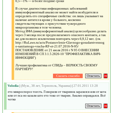
0,5—1% — в более поздние сроки
В случае диагностики инфекционных заболеваний
иммуноферментный анализ не может найти возбудителя и
определить его специфичные свойства: он лишь указывает на
наличие антител в крови у больного, косвенно
свидетельствующих о присутствии чужеродного
микроорганизма в теле человека.
Метод ИФА (иммуноферментный анализ) целесообразно делать
через 3 месяца после предполагаемого опасного контакта, а так
же для полного исключения повторять через 6,9,12 мес. (см.
http://RuLaws.ru/acts/Postanovlenie-Glavnogo-gosudarstvennog
o-sanitarnogo-vracha-RF-ot-21.07.2016-N-95/
ПОСТАНОВЛЕНИЕ от 21 июля 2016 г N 95 О ВНЕСЕНИИ
ИЗМЕНЕНИЙ В СП 3.1.5.2826-10 "ПРОФИЛАКТИКА ВИЧ-
ИНФЕКЦИИ")
Лучшая профилактика от СПИДа – ВЕРНОСТЬ СВОЕМУ
ПАРТНЁРУ!
Volodia
|
(Муж., 38 лет, Тернополь, Украина)
|
27.01.2011 13:28
ето микроспороз тоесть. Говорили от тваринок заразился или от кота
или от пса но казали што ето токо от тварин. Анализ оправдался. Всё
чотко