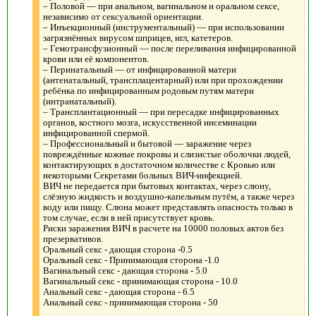
– Половой — при анальном, вагинальном и оральном сексе,
независимо от сексуальной ориентации.
– Инъекционный (инструментальный) — при использовании
загрязнённых вирусом шприцев, игл, катетеров.
– Гемотрансфузионный — после переливания инфицированной
крови или её компонентов.
– Перинатальный — от инфицированной матери
(антенатальный, трансплацентарный) или при прохождении
ребёнка по инфицированным родовым путям матери
(интранатальный).
– Трансплантационный — при пересадке инфицированных
органов, костного мозга, искусственной инсеминации
инфицированной спермой.
– Профессиональный и бытовой — заражение через
повреждённые кожные покровы и слизистые оболочки людей,
контактирующих в достаточном количестве с Кровью или
некоторыми Секретами больных ВИЧ-инфекцией.
ВИЧ не передается при бытовых контактах, через слюну,
слёзную жидкость и воздушно-капельным путём, а также через
воду или пищу. Слюна может представлять опасность только в
том случае, если в ней присутствует кровь.
Риски заражения ВИЧ в расчете на 10000 половых актов без
презервативов.
Оральный секс - дающая сторона -0.5
Оральный секс - Принимающая сторона -1.0
Вагинальный секс - дающая сторона - 5.0
Вагинальный секс - принимающая сторона - 10.0
Анальный секс - дающая сторона - 6.5
Анальный секс - принимающая сторона - 50