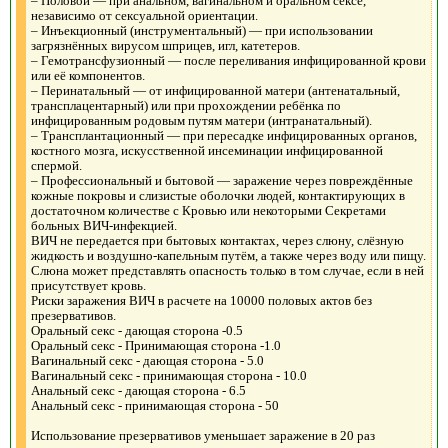
– Половой — при анальном, вагинальном и оральном сексе,
независимо от сексуальной ориентации.
– Инъекционный (инструментальный) — при использовании
загрязнённых вирусом шприцев, игл, катетеров.
– Гемотрансфузионный — после переливания инфицированной крови
или её компонентов.
– Перинатальный — от инфицированной матери (антенатальный,
трансплацентарный) или при прохождении ребёнка по
инфицированным родовым путям матери (интранатальный).
– Трансплантационный — при пересадке инфицированных органов,
костного мозга, искусственной инсеминации инфицированной
спермой.
– Профессиональный и бытовой — заражение через повреждённые
кожные покровы и слизистые оболочки людей, контактирующих в
достаточном количестве с Кровью или некоторыми Секретами
больных ВИЧ-инфекцией.
ВИЧ не передается при бытовых контактах, через слюну, слёзную
жидкость и воздушно-капельным путём, а также через воду или пищу.
Слюна может представлять опасность только в том случае, если в ней
присутствует кровь.
Риски заражения ВИЧ в расчете на 10000 половых актов без
презервативов.
Оральный секс - дающая сторона -0.5
Оральный секс - Принимающая сторона -1.0
Вагинальный секс - дающая сторона - 5.0
Вагинальный секс - принимающая сторона - 10.0
Анальный секс - дающая сторона - 6.5
Анальный секс - принимающая сторона - 50
Использование презервативов уменьшает заражение в 20 раз