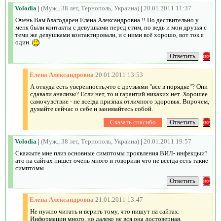
Volodia
|
(Муж., 38 лет, Тернополь, Украина)
|
20.01.2011 11:37
Очень Вам благодарен Елена Александровна !! Но дествительно у
меня были контакты с девушками перед етим, но ведь и мои друзья с
теми же девушками контактировали, и с ними всё хорошо, вот ток я
один.
Елена Александровна
20.01.2011 13:53
А откуда есть уверенность,что с друзьями "все в порядке"? Они
сдавали анализы? Если нет, то и гарантий никаких нет. Хорошее
самочувствие - не всегда признак отличного здоровья. Впрочем,
думайте сейчас о себе и занимайтесь собой.
Volodia
|
(Муж., 38 лет, Тернополь, Украина)
|
20.01.2011 19:57
Скажыте мне плиз основные симптомы проявления ВИЛ- инфекцыи?
ато на сайтах пишет очень много и говорили что не всегда есть такие
симптомы
Елена Александровна
21.01.2011 13:47
Не нужно читать и верить тому, что пишут на сайтах.
Информации много, но далеко не вся она достоверная.