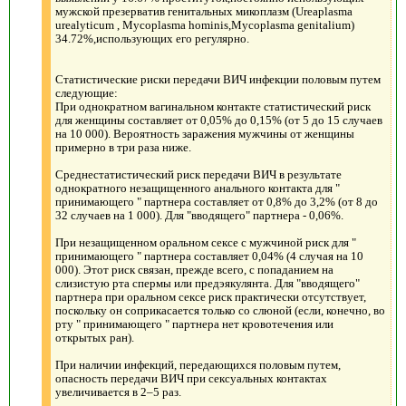
мужской презерватив генитальных микоплазм (Ureaplasma
urealyticum , Mycoplasma hominis,Mycoplasma genitalium)
34.72%,использующих его регулярно.
Статистические риски передачи ВИЧ инфекции половым путем
следующие:
При однократном вагинальном контакте статистический риск
для женщины составляет от 0,05% до 0,15% (от 5 до 15 случаев
на 10 000). Вероятность заражения мужчины от женщины
примерно в три раза ниже.
Cреднестатистический риск передачи ВИЧ в результате
однократного незащищенного анального контакта для "
принимающего " партнера составляет от 0,8% до 3,2% (от 8 до
32 случаев на 1 000). Для "вводящего" партнера - 0,06%.
При незащищенном оральном сексе с мужчиной риск для "
принимающего " партнера составляет 0,04% (4 случая на 10
000). Этот риск связан, прежде всего, с попаданием на
слизистую рта спермы или предэякулянта. Для "вводящего"
партнера при оральном сексе риск практически отсутствует,
поскольку он соприкасается только со слюной (если, конечно, во
рту " принимающего " партнера нет кровотечения или
открытых ран).
При наличии инфекций, передающихся половым путем,
опасность передачи ВИЧ при сексуальных контактах
увеличивается в 2–5 раз.