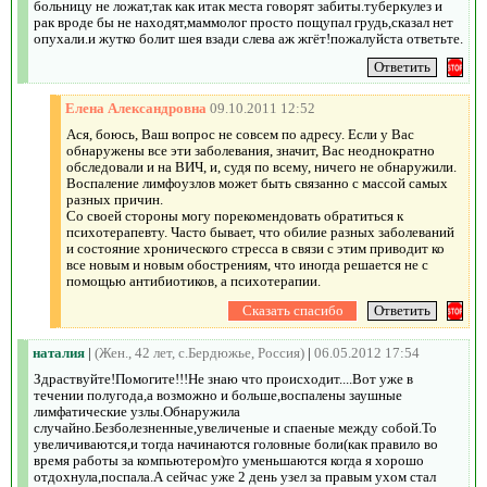
больницу не ложат,так как итак места говорят забиты.туберкулез и
рак вроде бы не находят,маммолог просто пощупал грудь,сказал нет
опухали.и жутко болит шея взади слева аж жгёт!пожалуйста ответьте.
Елена Александровна
09.10.2011 12:52
Ася, боюсь, Ваш вопрос не совсем по адресу. Если у Вас
обнаружены все эти заболевания, значит, Вас неоднократно
обследовали и на ВИЧ, и, судя по всему, ничего не обнаружили.
Воспаление лимфоузлов может быть связанно с массой самых
разных причин.
Со своей стороны могу порекомендовать обратиться к
психотерапевту. Часто бывает, что обилие разных заболеваний
и состояние хронического стресса в связи с этим приводит ко
все новым и новым обострениям, что иногда решается не с
помощью антибиотиков, а психотерапии.
наталия
|
(Жен., 42 лет, с.Бердюжье, Россия)
|
06.05.2012 17:54
Здраствуйте!Помогите!!!Не знаю что происходит....Вот уже в
течении полугода,а возможно и больше,воспалены заушные
лимфатические узлы.Обнаружила
случайно.Безболезненные,увеличеные и спаеные между собой.То
увеличиваются,и тогда начинаются головные боли(как правило во
время работы за компьютером)то уменьшаются когда я хорошо
отдохнула,поспала.А сейчас уже 2 день узел за правым ухом стал