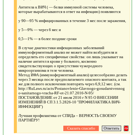
Антитела к ВИЧ ( — белки иммунной системы человека,
которые вырабатываются в ответ на инфекцию) появляются
у 90—95 % инфицированных в течение 3 мес после заражения,
у 5—9% — через 6 мес и
0,5—1% — в более поздние сроки
В случае диагностики инфекционных заболеваний
иммуноферментный анализ не может найти возбудителя и
определить его специфичные свойства: он лишь указывает на
наличие антител в крови у больного, косвенно
свидетельствующих о присутствии чужеродного
микроорганизма в теле человека.
Метод ИФА (иммуноферментный анализ) целесообразно делать
через 3 месяца после предполагаемого опасного контакта, а так
же для полного исключения повторять через 6,9,12 мес. (см.
http://RuLaws.ru/acts/Postanovlenie-Glavnogo-gosudarstvennog
o-sanitarnogo-vracha-RF-ot-21.07.2016-N-95/
ПОСТАНОВЛЕНИЕ от 21 июля 2016 г N 95 О ВНЕСЕНИИ
ИЗМЕНЕНИЙ В СП 3.1.5.2826-10 "ПРОФИЛАКТИКА ВИЧ-
ИНФЕКЦИИ")
Лучшая профилактика от СПИДа – ВЕРНОСТЬ СВОЕМУ
ПАРТНЁРУ!