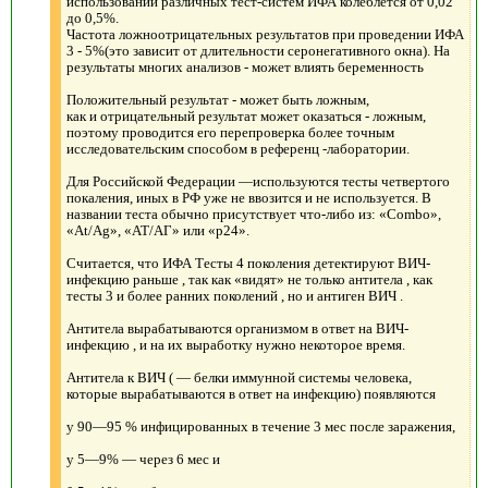
использовании различных тест-систем ИФА колеблется от 0,02
до 0,5%.
Частота ложноотрицательных результатов при проведении ИФА
3 - 5%(это зависит от длительности серонегативного окна). На
результаты многих анализов - может влиять беременность
Положительный результат - может быть ложным,
как и отрицательный результат может оказаться - ложным,
поэтому проводится его перепроверка более точным
исследовательским способом в референц -лаборатории.
Для Российской Федерации —используются тесты четвертого
покаления, иных в РФ уже не ввозится и не используется. В
названии теста обычно присутствует что-либо из: «Combo»,
«At/Ag», «АТ/АГ» или «p24».
Считается, что ИФА Тесты 4 поколения детектируют ВИЧ-
инфекцию раньше , так как «видят» не только антитела , как
тесты 3 и более ранних поколений , но и антиген ВИЧ .
Антитела вырабатываются организмом в ответ на ВИЧ-
инфекцию , и на их выработку нужно некоторое время.
Антитела к ВИЧ ( — белки иммунной системы человека,
которые вырабатываются в ответ на инфекцию) появляются
у 90—95 % инфицированных в течение 3 мес после заражения,
у 5—9% — через 6 мес и