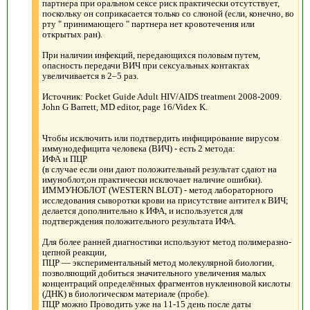
партнера при оральном сексе риск практически отсутствует,
поскольку он соприкасается только со слюной (если, конечно, во
рту " принимающего " партнера нет кровотечения или
открытых ран).
При наличии инфекций, передающихся половым путем,
опасность передачи ВИЧ при сексуальных контактах
увеличивается в 2–5 раз.
Источник: Pocket Guide Adult HIV/AIDS treatment 2008-2009.
John G Barrett, MD editor, page 16/Videx K.
Чтобы исключить или подтвердить инфицирование вирусом
иммунодефицита человека (ВИЧ) - есть 2 метода:
ИФА и ПЦР
(в случае если они дают положительный результат сдают на
имуноблот,он практически исключает наличие ошибки).
ИММУНОБЛОТ (WESTERN BLOT) - метод лабораторного
исследования сыворотки крови на присутствие антител к ВИЧ;
делается дополнительно к ИФА, и используется для
подтверждения положительного результата ИФА.
Для более ранней диагностики используют метод полимеразно-
цепной реакции,
ПЦР — экспериментальный метод молекулярной биологии,
позволяющий добиться значительного увеличения малых
концентраций определённых фрагментов нуклеиновой кислоты
(ДНК) в биологическом материале (пробе).
ПЦР можно Проводить уже на 11-15 день после даты