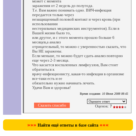
может с момента
заражения от 2 недель до полугода.
Т.е. Вам важно понимать одно. ВИЧ-инфекция
передается только через
незащищенный половой контакт и через кровь (при
использовании
нестерильных медицинских инструментов). Если в
Вашей жизни было то,
или другое, и с этого момента прошло больше 6
месяцев,а анализ
отрицательный, то можно с уверенностью сказать, что
Вы НЕ заражены.
Если меньше, то можно будет сдать анализ повторно
еще через 2-3 месяца.
Что касается воспаленных лимфоузлов, Вам стоит
обратиться к
врачу-инфекционисту, какая-то инфекция в организме
все-таки есть и ее
обязательно нужно начинать лечить.
Удачи Вам и здоровья!
Время создания:
10 Июня 2008 08:45
Оценок:
7
»»»
«««
Найти ещё ответы в базе сайта