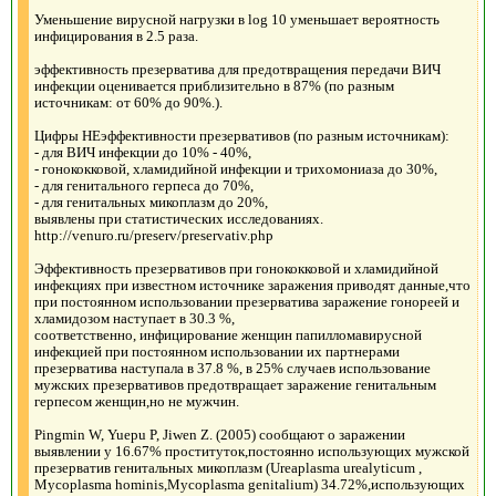
Уменьшение вирусной нагрузки в log 10 уменьшает вероятность
инфицирования в 2.5 раза.
эффективность презерватива для предотвращения передачи ВИЧ
инфекции оценивается приблизительно в 87% (по разным
источникам: от 60% до 90%.).
Цифры НЕэффективности презервативов (по разным источникам):
- для ВИЧ инфекции до 10% - 40%,
- гонококковой, хламидийной инфекции и трихомониаза до 30%,
- для генитального герпеса до 70%,
- для генитальных микоплазм до 20%,
выявлены при статистических исследованиях.
http://venuro.ru/preserv/preservativ.php
Эффективность презервативов при гонококковой и хламидийной
инфекциях при известном источнике заражения приводят данные,что
при постоянном использовании презерватива заражение гонореей и
хламидозом наступает в 30.3 %,
соответственно, инфицирование женщин папилломавирусной
инфекцией при постоянном использовании их партнерами
презерватива наступала в 37.8 %, в 25% случаев использование
мужских презервативов предотвращает заражение генитальным
герпесом женщин,но не мужчин.
Pingmin W, Yuepu P, Jiwen Z. (2005) сообщают о заражении
выявлении у 16.67% проституток,постоянно использующих мужской
презерватив генитальных микоплазм (Ureaplasma urealyticum ,
Mycoplasma hominis,Mycoplasma genitalium) 34.72%,использующих