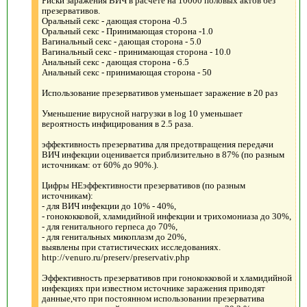
Риски заражения ВИЧ в расчете на 10000 половых актов без
презервативов.
Оральный секс - дающая сторона -0.5
Оральный секс - Принимающая сторона -1.0
Вагинальный секс - дающая сторона - 5.0
Вагинальный секс - принимающая сторона - 10.0
Анальный секс - дающая сторона - 6.5
Анальный секс - принимающая сторона - 50
Использование презервативов уменьшает заражение в 20 раз
Уменьшение вирусной нагрузки в log 10 уменьшает
вероятность инфицирования в 2.5 раза.
эффективность презерватива для предотвращения передачи
ВИЧ инфекции оценивается приблизительно в 87% (по разным
источникам: от 60% до 90%.).
Цифры НЕэффективности презервативов (по разным
источникам):
- для ВИЧ инфекции до 10% - 40%,
- гонококковой, хламидийной инфекции и трихомониаза до 30%,
- для генитального герпеса до 70%,
- для генитальных микоплазм до 20%,
выявлены при статистических исследованиях.
http://venuro.ru/preserv/preservativ.php
Эффективность презервативов при гонококковой и хламидийной
инфекциях при известном источнике заражения приводят
данные,что при постоянном использовании презерватива