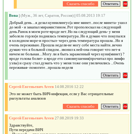
Вова
|
(Муж., 36 лет, Саратов, Россия)
|
05.08.2013 19:17
Добрый день....я делал куннилингус(а мне минет...после минета- ушол
до мой - и закапал мирамистином..Рот прополоскал на следующий
день.Ранок в моем роте-вроде нет..Но на следующий день- у меня
заболело горло(и поднялась температура..Но я думаю что покупался
в холодном море-и простыл- через день температура прошла...Но я
очень переживаю..Прошла неделя-не могу себе места найти..вечно
думаю что я больной спидом...звонил к ней-она говорит что нет-я
ничем не больная....Могу ли я быть зараженный через куни(минет) ?
вроде голова болит- а вроде ето самовнушения(прочитал про лимфо
узлы) и сразу стал думать что у меня тоже они увеличились ...Очень
переживая- помогите...прошла неделя
Сергей Евгеньевич Агеев
14.08.2016 12:22
Это не может быть ВИЧ-инфекция, если у Вас отрицательные
ркезультаты анализов
Сергей Евгеньевич Агеев
27.08.2019 19:33
Здравствуйте,
Пути передачи ВИЧ