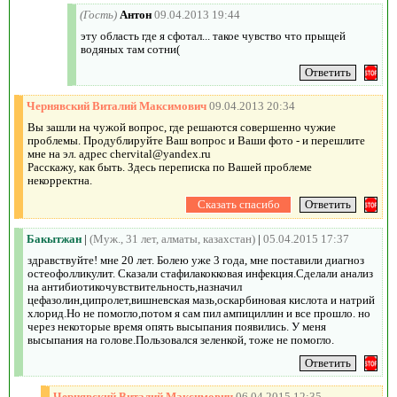
(Гость)
Антон
09.04.2013 19:44
эту область где я сфотал... такое чувство что прыщей
водяных там сотни(
Чернявский Виталий Максимович
09.04.2013 20:34
Вы зашли на чужой вопрос, где решаются совершенно чужие
проблемы. Продублируйте Ваш вопрос и Ваши фото - и перешлите
мне на эл. адрес chervital@yandex.ru
Расскажу, как быть. Здесь переписка по Вашей проблеме
некорректна.
Бакытжан
|
(Муж., 31 лет, алматы, казахстан)
|
05.04.2015 17:37
здравствуйте! мне 20 лет. Болею уже 3 года, мне поставили диагноз
остеофолликулит. Сказали стафилакокковая инфекция.Сделали анализ
на антибиотикочувствительность,назначил
цефазолин,ципролет,вишневская мазь,оскарбиновая кислота и натрий
хлорид.Но не помогло,потом я сам пил ампициллин и все прошло. но
через некоторые время опять высыпания появились. У меня
высыпания на голове.Пользовался зеленкой, тоже не помогло.
Чернявский Виталий Максимович
06.04.2015 12:35