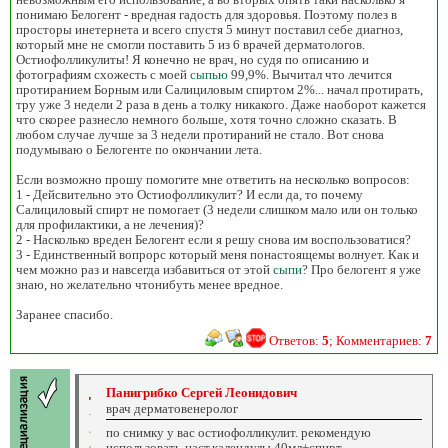
понимаю Белогент - вредная гадость для здоровья. Поэтому полез в
просторы инетернета и всего спустя 5 минут поставил себе диагноз,
который мне не смогли поставить 5 из 6 врачей дерматологов.
Остиофолликулиты! Я конечно не врач, но судя по описанию и
фотографиям схожесть с моей
сыпью
99,9%. Вычитал что лечится
протиранием Борным или Салициловым спиртом 2%... начал протирать,
тру уже 3 недели 2 раза в день а толку никакого. Даже наоборот кажется
что скорее разнесло немного больше, хотя точно сложно сказать. В
любом случае лучше за 3 недели протираний не стало. Вот снова
подумываю о Белогенте по окончании лета.
Если возможно прошу помогите мне ответить на несколько вопросов:
1 - Дейсвительно это Остиофолликулит? И если да, то почему
Салициловый спирт не помогает (3 недели слишком мало или он только
для профилактики, а не лечения)?
2 - Насколько вреден Белогент если я решу снова им воспользоватися?
3 - Единственный вопрорс который меня понастоящемы волнует. Как и
чем можно раз и навсегда избавиться от этой
сыпи
? Про белогент я уже
знаю, но желательно чтонибуть менее вредное.
Заранее спасибо.
Ответов:
5
; Комментариев:
7
Панигрибко Сергей Леонидович
врач дерматовенеролог
по снимку у вас остиофолликулит. рекомендую
использовать-наст.календулы 40мл+спирт