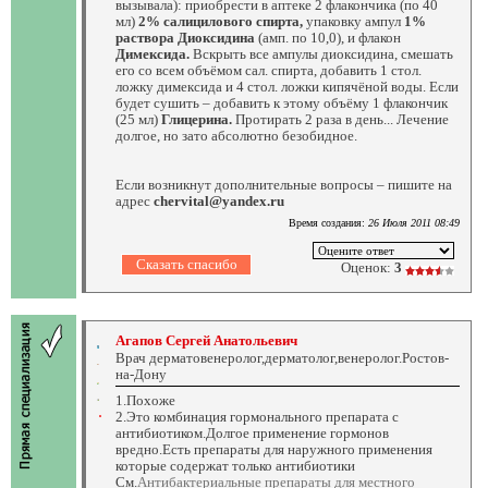
вызывала): приобрести в аптеке 2 флакончика (по 40
мл)
2% салицилового спирта,
упаковку ампул
1%
раствора Диоксидина
(амп. по 10,0), и флакон
Димексида.
Вскрыть все ампулы диоксидина, смешать
его со всем объёмом сал. спирта, добавить 1 стол.
ложку димексида и 4 стол. ложки кипячёной воды. Если
будет сушить – добавить к этому объёму 1 флакончик
(25 мл)
Глицерина.
Протирать 2 раза в день... Лечение
долгое, но зато абсолютно безобидное.
Если возникнут дополнительные вопросы – пишите на
адрес
chervital@yandex.ru
Время создания:
26 Июля 2011 08:49
Оценок:
3
Агапов Сергей Анатольевич
Врач дерматовенеролог,дерматолог,венеролог.Ростов-
на-Дону
1.Похоже
2.Это комбинация гормонального препарата с
антибиотиком.Долгое применение гормонов
вредно.Есть препараты для наружного применения
которые содержат только антибиотики
См.
Антибактериальные препараты для местного