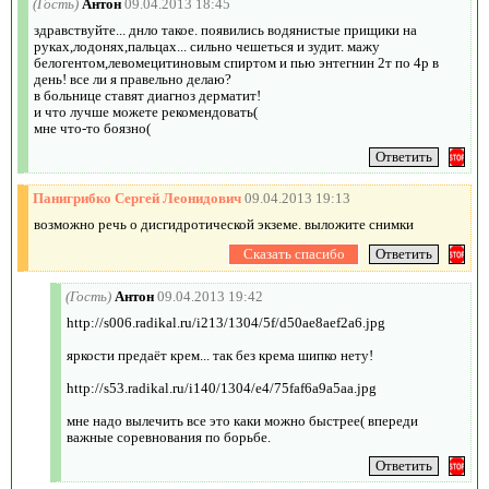
(Гость)
Антон
09.04.2013 18:45
здравствуйте... днло такое. появились водянистые прищики на
руках,лодонях,пальцах... сильно чешеться и зудит. мажу
белогентом,левомецитиновым спиртом и пью энтегнин 2т по 4р в
день! все ли я правельно делаю?
в больнице ставят диагноз дерматит!
и что лучше можете рекомендовать(
мне что-то боязно(
Панигрибко Сергей Леонидович
09.04.2013 19:13
возможно речь о дисгидротической экземе. выложите снимки
(Гость)
Антон
09.04.2013 19:42
http://s006.radikal.ru/i213/1304/5f/d50ae8aef2a6.jpg
яркости предаёт крем... так без крема шипко нету!
http://s53.radikal.ru/i140/1304/e4/75faf6a9a5aa.jpg
мне надо вылечить все это каки можно быстрее( впереди
важные соревнования по борьбе.