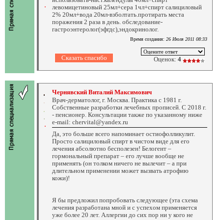
левомицетиновый 25мл+сера 1чл+спирт салициловый
2% 20мл+вода 20мл-взболтать.протирать места
поражения 2 раза в день. обследование-
гастроэнтеролог(эфгдс),эндокринолог.
Время создания:
26 Июля 2011 08:33
Оценок:
4
Чернявский Виталий Максимович
Врач-дерматолог, г. Москва. Практика с 1981 г.
Собственные разработки лечебных прописей. С 2018 г.
- пенсионер. Консультации также по указанному ниже
e-mail: chervital@yandex.ru
Да, это больше всего напоминает остиофолликулит.
Просто салициловый спирт в чистом виде для его
лечения абсолютно бесполезен! Белогент –
гормональный препарат – его лучше вообще не
применять (он толком ничего не вылечит – а при
длительном применении может вызвать атрофию
кожи)!
Я бы предложил попробовать следующее (эта схема
лечения разработана мной и с успехом применяется
уже более 20 лет. Аллергии до сих пор ни у кого не