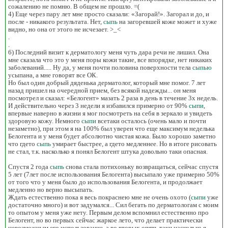
сожалению не помню. В общем не прошло. =(
4) Еще через пару лет мне просто сказали: «Загорай!». Загорал и до, и
после - никакого результата. Нет,
сыпь
на загоревшей коже может и хуже
видно, но она от этого не исчезает. >_<
.
.
6) Последний визит к дерматологу меня чуть дара речи не лишил. Она
мне сказала что это у меня поры кожи такие, все впорядке, нет никаких
заболеваний..... Ну да, у меня почти половина поверхности тела
сыпью
усыпана, а мне говорят все ОК.
Но был один добрый дяденька дерматолог, который мне помог. 7 лет
назад пришел на очередной прием, без всякой надежды... он меня
посмотрел и сказал: «Белогент» мазать 2 раза в день в течение 3х недель.
И действительно через 3 недели я избавился примерно от 90%
сыпи
,
впервые наверно в жизни я мог посмотреть на себя в зеркало и увидеть
здоровую кожу. Немного
сыпи
всетаки осталось (очень мало и почти
незаметно), при этом я на 100% был уверен что еще максимум неделька
Белогента и у меня будет абсолютно чистая кожа. Было хорошо заметно
что гдето
сыпь
умирает быстрее, а гдето медленнее. Но в итоге рисовать
не стал, т.к. насколько я понял Белогент штука довольно таки опасная.
Спустя 2 года
сыпь
снова стала потихоньку возвращаться, сейчас спустя
5 лет (7лет после использования Белогента) высыпало уже примерно 50%
от того что у меня было до использования Белогента, и продолжает
медленно но верно высыпать.
Ждать естественно пока я весь покраснею мне не очень охото (
сыпи
уже
достаточно много) и вот задумался... Сил бегать по дерматологам с моим
то опытом у меня уже нету. Первым делом вспомнил естественно про
Белогент, но во первых сейчас жаркое лето, что делает практически
невозможным его использование, а во вторых опять таки насколько я