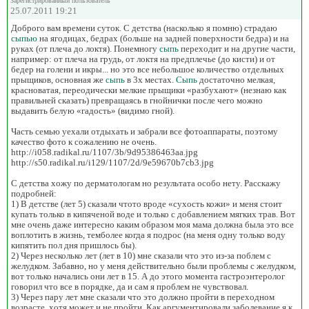
Зарегистрированный пользователь
25.07.2011 19:21
Доброго вам времени суток. С детства (насколько я помню) страдаю
сыпью
на ягодицах, бедрах (больше на задней поверхности бедра) и на
руках (от плеча до локтя). Понемногу
сыпь
переходит и на другие части,
например: от плеча на грудь, от локтя на предплечье (до кисти) и от
бедер на голени и икры... но это все небольшое количество отдельных
прыщиков, основная же
сыпь
в 3х местах.
Сыпь
достаточно мелкая,
красноватая, переодически мелкие прыщики «разбухают» (незнаю как
правильней сказать) превращаясь в гнойнички после чего можно
выдавить белую «гадость» (видимо гной).
Часть семью уехали отдыхать и забрали все фотоаппараты, поэтому
качество фото к сожалению не очень.
http://i058.radikal.ru/1107/3b/9d95386463aa.jpg
http://s50.radikal.ru/i129/1107/2d/9e59670b7cb3.jpg
С детства хожу по дерматологам но результата особо нету. Расскажу
подробней:
1) В детстве (лет 5) сказали чтото вроде «сухость кожи» и меня стоит
купать только в кипяченой воде и только с добавлением мягких трав. Вот
мне очень даже интересно каким образом моя мама должна была это все
воплотить в жизнь, темболее когда я подрос (на меня одну только воду
кипятить пол дня пришлось бы).
2) Через несколько лет (лет в 10) мне сказали что это из-за поблем с
желудком. Забавно, но у меня действительно были проблемы с желудком,
вот только начались они лет в 15. А до этого момента гастроэнтеролог
говорил что все в порядке, да и сам я проблем не чувствовал.
3) Через пару лет мне сказали что это должно пройти в переходном
возрасте, хотя может и не пройти. Как аргументировали заболевание я к