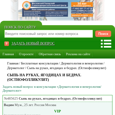
ПОИСК ПО САЙТУ:
ЗАДАТЬ НОВЫЙ ВОПРОС
Главная
О проекте
Обратная связь
Реклама на сайте
Стать консультантом нашего сайта
Главная
/ Бесплатные консультации /
Дерматология и венерология
/
Дерматолог
/
Сыпь на руках, ягодицах и бедрах. (Остиофолликулит)
Суперакция «Каждому врачу свой сайт»
СЫПЬ НА РУКАХ, ЯГОДИЦАХ И БЕДРАХ.
(ОСТИОФОЛЛИКУЛИТ)
Задать новый вопрос в консультации «Дерматология и венерология/
Дерматолог»
№485625
Сыпь на руках, ягодицах и бедрах. (Остиофолликулит)
Вадим
Муж., 25 лет. Россия Москва
VIP