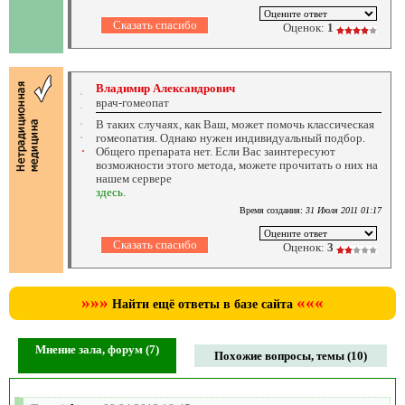
Оценок:
1
Владимир Александрович
врач-гомеопат
В таких случаях, как Ваш, может помочь классическая
гомеопатия. Однако нужен индивидуальный подбор.
Общего препарата нет. Если Вас заинтересуют
возможности этого метода, можете прочитать о них на
нашем сервере
здесь.
Время создания:
31 Июля 2011 01:17
Оценок:
3
»»»
«««
Найти ещё ответы в базе сайта
Мнение зала, форум (7)
Похожие вопросы, темы (10)