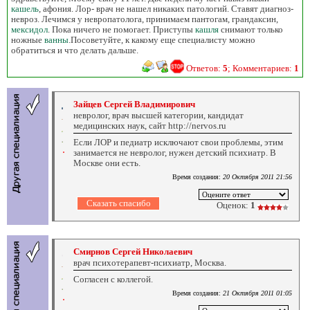
кашель
, афония. Лор- врач не нашел никаких патологий. Ставят диагноз-
невроз. Лечимся у невропатолога, принимаем пантогам, грандаксин,
мексидол
. Пока ничего не помогает. Приступы
кашля
снимают только
ножные
ванны
.Посоветуйте, к какому еще специалисту можно
обратиться и что делать дальше.
Ответов:
5
; Комментариев:
1
Зайцев Сергей Владимирович
невролог, врач высшей категории, кандидат
медицинских наук, сайт http://nervos.ru
Если ЛОР и педиатр исключают свои проблемы, этим
занимается не невролог, нужен детский психиатр. В
Москве они есть.
Время создания:
20 Октября 2011 21:56
Оценок:
1
Смирнов Сергей Николаевич
врач психотерапевт-психиатр, Москва.
Согласен с коллегой.
Время создания:
21 Октября 2011 01:05