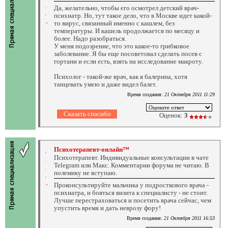
Да, желательно, чтобы его осмотрел детский врач-
психиатр. Но, тут такое дело, что в Москве идет какой-
то вирус, связанный именно с кашлем, без
температуры. И кашель продолжается по месяцу и
более. Надо разобраться.
У меня подозрение, что это какое-то грибковое
заболевание. Я бы еще посоветовал сделать посев с
гортани и если есть, взять на исследование макроту.
Психолог - такой-же врач, как я балерина, хотя
танцевать умею и даже видел балет.
Время создания:
21 Октября 2011 11:29
Оценок:
3
Психотерапевт-онлайн™
Психотерапевт. Индивидуальные консультации в чате
Telegram или Макс. Комментарии форума не читаю. В
полемику не вступаю.
Проконсультируйте мальчика у подросткового врача -
психиатра, и бояться визита к специалисту - не стоит.
Лучше перестраховаться и посетить врача сейчас, чем
упустить время и дать неврозу фору!
Время создания:
21 Октября 2011 16:53