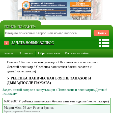
ПОИСК ПО САЙТУ:
ЗАДАТЬ НОВЫЙ ВОПРОС
Главная
О проекте
Обратная связь
Реклама на сайте
Стать консультантом нашего сайта
Главная
/ Бесплатные консультации /
Психология и психиатрия
/
Детский психиатр
/
У ребенка паническая боязнь запахов и
Суперакция «Каждому врачу свой сайт»
дыма(после пажара)
У РЕБЕНКА ПАНИЧЕСКАЯ БОЯЗНЬ ЗАПАХОВ И
ДЫМА(ПОСЛЕ ПАЖАРА)
Задать новый вопрос в консультации «Психология и психиатрия/Детский
психиатр»
№662687
У ребенка паническая боязнь запахов и дыма(после пажара)
Мария
Жен., 53 лет. Россия Брянск
Зарегистрированный пользователь