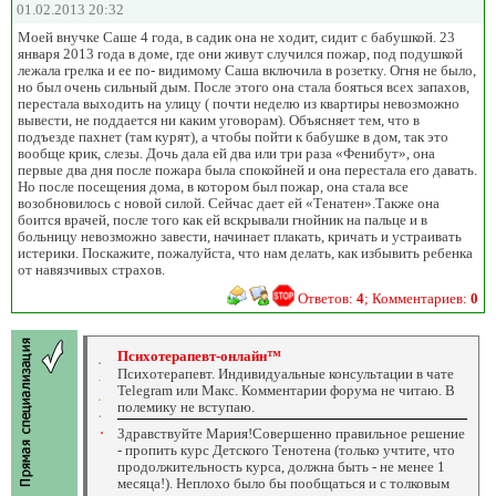
01.02.2013 20:32
Моей внучке Саше 4 года, в садик она не ходит, сидит с бабушкой. 23
января 2013 года в доме, где они живут случился пожар, под подушкой
лежала грелка и ее по- видимому Саша включила в розетку. Огня не было,
но был очень сильный дым. После этого она стала бояться всех запахов,
перестала выходить на улицу ( почти неделю из квартиры невозможно
вывести, не поддается ни каким уговорам). Объясняет тем, что в
подъезде пахнет (там курят), а чтобы пойти к бабушке в дом, так это
вообще крик, слезы. Дочь дала ей два или три раза «Фенибут», она
первые два дня после пожара была спокойней и она перестала его давать.
Но после посещения дома, в котором был пожар, она стала все
возобновилось с новой силой. Сейчас дает ей «Тенатен».Также она
боится врачей, после того как ей вскрывали гнойник на пальце и в
больницу невозможно завести, начинает плакать, кричать и устраивать
истерики. Поскажите, пожалуйста, что нам делать, как избывить ребенка
от навязчивых страхов.
Ответов:
4
; Комментариев:
0
Психотерапевт-онлайн™
Психотерапевт. Индивидуальные консультации в чате
Telegram или Макс. Комментарии форума не читаю. В
полемику не вступаю.
Здравствуйте Мария!Совершенно правильное решение
- пропить курс Детского Тенотена (только учтите, что
продолжительность курса, должна быть - не менее 1
месяца!). Неплохо было бы пообщаться и с толковым