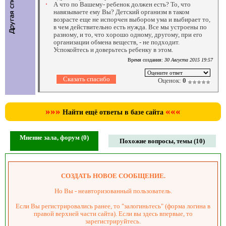
А что по Вашему- ребенок должен есть? То, что
навязываете ему Вы? Детский организм в таком
возрасте еще не испорчен выбором ума и выбирает то,
в чем действительно есть нужда. Все мы устроены по
разному, и то, что хорошо одному, другому, при его
организации обмена веществ, - не подходит.
Успокойтесь и доверьтесь ребенку в этом.
Время создания:
30 Августа 2015 19:57
Оценок:
0
»»»
«««
Найти ещё ответы в базе сайта
Мнение зала, форум (0)
Похожие вопросы, темы (10)
СОЗДАТЬ НОВОЕ СООБЩЕНИЕ.
Но Вы - неавторизованный пользователь.
Если Вы регистрировались ранее, то "залогиньтесь" (форма логина в
правой верхней части сайта). Если вы здесь впервые, то
зарегистрируйтесь.