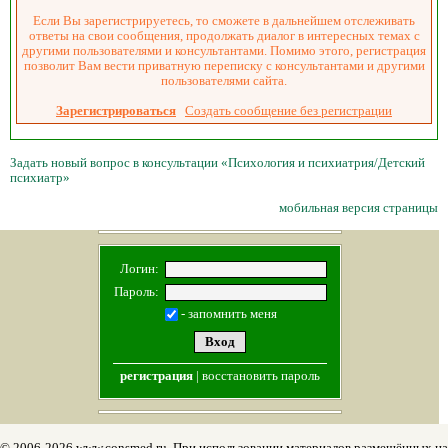
Если Вы зарегистрируетесь, то сможете в дальнейшем отслеживать
ответы на свои сообщения, продолжать диалог в интересных темах с
другими пользователями и консультантами. Помимо этого, регистрация
позволит Вам вести приватную переписку с консультантами и другими
пользователями сайта.
Зарегистрироваться
Создать сообщение без регистрации
Задать новый вопрос в консультации «Психология и психиатрия/Детский
психиатр»
мобильная версия страницы
Логин:
Пароль:
- запомнить меня
регистрация
|
восстановить пароль
© 2006-2026 www.consmed.ru. При использовании материалов размещённых на