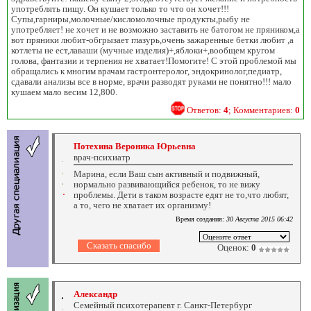
употреблять пищу. Он кушает только то что он хочет!!!
Супы,гарниры,молочные/кисломолочные продукты,рыбу не
употребляет! не хочет и не возможно заставить не батогом не пряником,а
вот пряники любит-обгрызает глазурь,очень зажаренные бетки любит ,а
котлеты не ест,лаваши (мучные изделия)+,яблоки+,вообщем кругом
голова, фантазии и терпения не хватает!Помогите! С этой проблемой мы
обращались к многим врачам гастронтеролог, эндокринолог,педиатр,
сдавали анализы все в норме, врачи разводят руками не понятно!!! мало
кушаем мало весим 12,800.
Ответов:
4
; Комментариев:
0
Потехина Вероника Юрьевна
врач-психиатр
Марина, если Ваш сын активный и подвижный,
нормально развивающийся ребенок, то не вижу
проблемы. Дети в таком возрасте едят не то,что любят,
а то, чего не хватает их организму!
Время создания:
30 Августа 2015 06:42
Оценок:
0
Александр
Семейный психотерапевт г. Санкт-Петербург