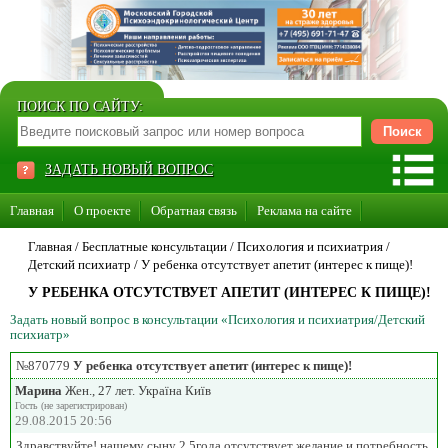
ПОИСК ПО САЙТУ:
ЗАДАТЬ НОВЫЙ ВОПРОС
Главная
О проекте
Обратная связь
Реклама на сайте
Стать консультантом нашего сайта
Главная
/ Бесплатные консультации /
Психология и психиатрия
/
Детский психиатр
/
У ребенка отсутствует апетит (интерес к пище)!
Суперакция «Каждому врачу свой сайт»
У РЕБЕНКА ОТСУТСТВУЕТ АПЕТИТ (ИНТЕРЕС К ПИЩЕ)!
Задать новый вопрос в консультации «Психология и психиатрия/Детский
психиатр»
№870779
У ребенка отсутствует апетит (интерес к пище)!
Марина
Жен., 27 лет. Україна Київ
Гость (не зарегистрирован)
29.08.2015 20:56
Здравствуйте! нашему сыну 2,5года отсутствует желание и потребность