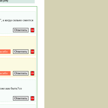
 (10)
, а когда сильно смеется
тоже.как быть?со