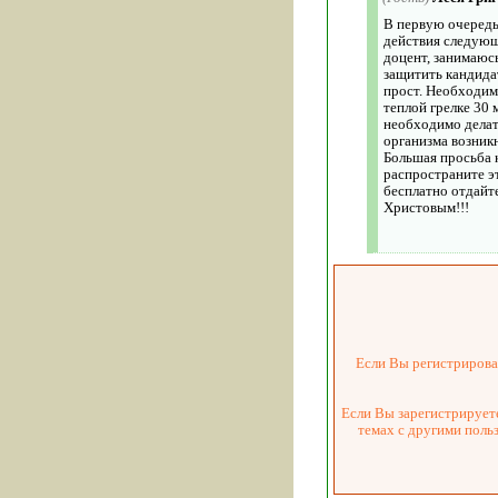
В первую очередь
действия следующе
доцент, занимаюсь
защитить кандида
прост. Необходимо
теплой грелке 30 
необходимо делать
организма возникн
Большая просьба 
распространите э
бесплатно отдайт
Христовым!!!
Если Вы регистрировал
Если Вы зарегистрируете
темах с другими поль