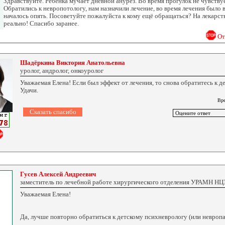
Здравствуйте. Ребёнка мучает дневной анурез. Во время прогулок не чувств
Обратились к невропотологу, нам назначили лечение, во время лечения было 
началось опять. Посоветуйте пожалуйста к кому ещё обращаться? На лекарств
реально! Спасибо заранее.
От
Шадёркина Виктория Анатольевна
уролог, андролог, онкоуролог
Уважаемая Елена! Если был эффект от лечения, то снова обратитесь к д
Удачи.
Вре
Гусев Алексей Андреевич
заместитель по лечебной работе хирургического отделения УРАМН Н
Уважаемая Елена!
Да, лучше повторно обратиться к детскому психневрологу (или невроп