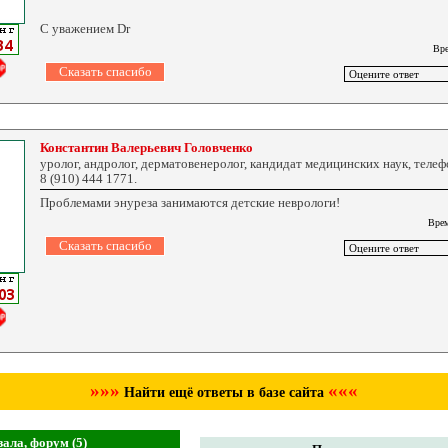
С уважением Dr
Вре
Константин Валерьевич Головченко
уролог, андролог, дерматовенеролог, кандидат медицинских наук, телеф
8 (910) 444 1771.
Проблемами энуреза занимаются детские неврологи!
Врем
»»»
«««
Найти ещё ответы в базе сайта
ала, форум (5)