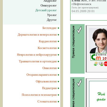
Елена
Жен., 9 лет. Россия
Андролог
г.Нефтеюганск
Онкоуролог
Гость (не зарегистрирован)
Детский уролог
04.05.2009 20:01
Уролог
Другое
Бесплодие
Дерматология и венерология
Кардиология
Косметология
Неврология и нейрохирургия
Травматология и ортопедия
Онкология
Оториноларингология
Офтальмология
Педиатрия
Психология и психиатрия
Стоматология