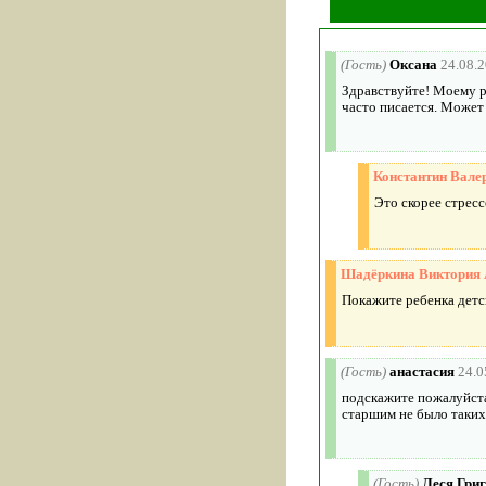
(Гость)
Оксана
24.08.
Здравствуйте! Моему ре
часто писается. Может
Константин Вале
Это скорее стрес
Шадёркина Виктория 
Покажите ребенка детс
(Гость)
анастасия
24.0
подскажите пожалуйста.
старшим не было таки
(Гость)
Леся Гри