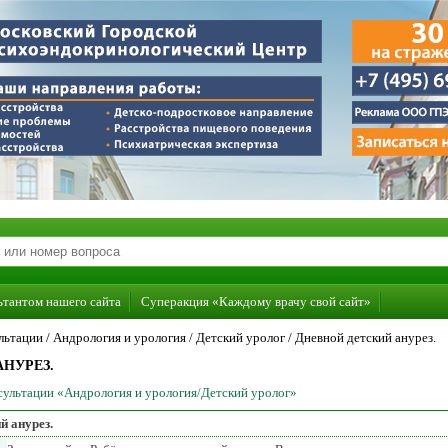
ьтантом нашего сайта
Суперакция «Каждому врачу свой сайт»
льтации /
Андрология и урология
/
Детский уролог
/
Дневной детский анурез.
НУРЕЗ.
нсультации «Андрология и урология/Детский уролог»
й анурез.