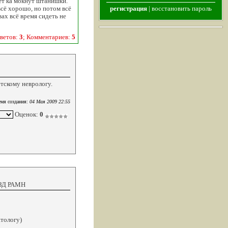
ует ка мокнут штанишки.
всё хорошо, но потом всё
регистрация
|
восстановить пароль
ах всё время сидеть не
ветов:
3
; Комментариев:
5
етскому неврологу.
мя создания:
04 Мая 2009 22:55
Оценок:
0
ЦЗД РАМН
атологу)