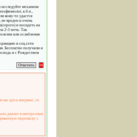
и исследуйте механизм
хофизиолог, к.б.н.,
ли кому-то удастся
 не вреден и очень
а(серого) и посидеть на
а 2-3 ночь. Так
болезни или ослабления
формацию в соц.сети
я. Бесплатно получили и
осподь и с Рождеством
и вы здесь впервые, то
жать диалог в интересных
приватную переписку с