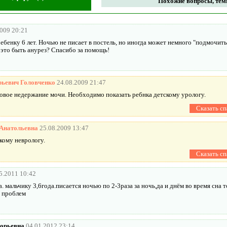
Похожие вопросы, темы
2009 20:21
бенку 6 лет. Ночью не писает в постель, но иногда может немного "подмочить"
 это быть анурез? Спасибо за помощь!
рьевич Головченко
24.08.2009 21:47
совое недержание мочи. Необходимо показать ребнка детскому урологу.
Анатольевна
25.08.2009 13:47
кому неврологу.
5.2011 10:42
 мальчику 3,6года.писается ночью по 2-3раза за ночь,да и днём во время сна 
х проблем
горьевна
04.01.2012 23:14