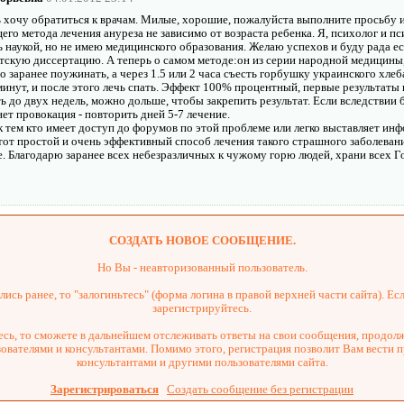
 хочу обратиться к врачам. Милые, хорошие, пожалуйста выполните просьбу 
го метода лечения ануреза не зависимо от возраста ребенка. Я, психолог и пси
 наукой, но не имею медицинского образования. Желаю успехов и буду рада ес
тскую диссертацию. А теперь о самом методе:он из серии народной медицины,
 заранее поужинать, а через 1.5 или 2 часа съесть горбушку украинского хлеб
минут, и после этого лечь спать. Эффект 100% процентный, первые результаты н
 до двух недель, можно дольше, чтобы закрепить результат. Если вследствии 
ет провокация - повторить дней 5-7 лечение.
к тем кто имеет доступ до форумов по этой проблеме или легко выставляет ин
тот простой и очень эффективный способ лечения такого страшного заболевани
е. Благодарю заранее всех небезразличных к чужому горю людей, храни всех Г
СОЗДАТЬ НОВОЕ СООБЩЕНИЕ.
Но Вы - неавторизованный пользователь.
ись ранее, то "залогиньтесь" (форма логина в правой верхней части сайта). Есл
зарегистрируйтесь.
сь, то сможете в дальнейшем отслеживать ответы на свои сообщения, продол
зователями и консультантами. Помимо этого, регистрация позволит Вам вести 
консультантами и другими пользователями сайта.
Зарегистрироваться
Создать сообщение без регистрации