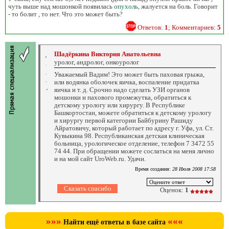
чуть выше над мошонкой появилась
опухоль
, жалуется на боль. Говорит
- то болит , то нет. Что это может быть?
Ответов:
1
; Комментариев:
5
Шадёркина Виктория Анатольевна
уролог, андролог, онкоуролог
Уважаемый Вадим! Это может быть паховая грыжа,
или водянка оболочек яичка, воспаление придатка
яичка и т. д. Срочно надо сделать УЗИ органов
мошонки и пахового промежутка, обратиться к
детскому урологу или хирургу. В Республике
Башкортостан, можете обратиться к детскому урологу
и хирургу первой категории Байбурину Рашиду
Айратовичу, который работает по адресу г. Уфа, ул. Ст.
Кувыкина 98. Республиканская детская клиническая
больница, урологическое отделение, телефон 7 3472 55
74 44. При обращении можете сослаться на меня лично
и на мой сайт UroWeb.ru. Удачи.
Время создания:
28 Июля 2008 17:58
Оценок:
1
»»»
«««
Найти ещё ответы в базе сайта