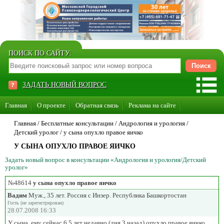
ПОИСК ПО САЙТУ:
ЗАДАТЬ НОВЫЙ ВОПРОС
Главная
О проекте
Обратная связь
Реклама на сайте
Стать консультантом нашего сайта
Главная
/ Бесплатные консультации /
Андрология и урология
/
Детский уролог
/
у сына опухло правое яичко
Суперакция «Каждому врачу свой сайт»
У СЫНА ОПУХЛО ПРАВОЕ ЯИЧКО
Задать новый вопрос в консультации «Андрология и урология/Детский
уролог»
№48614
у сына опухло правое яичко
Вадим
Муж., 35 лет. Россия с Инзер. Республика Башкортостан
Гость (не зарегистрирован)
28.07.2008 16:33
У сына, ему сейчас 6,5 лет недавно (дня 3 назад) опухло правое яичко ,