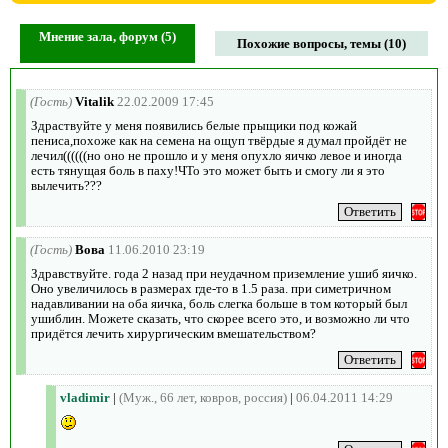
Мнение зала, форум (5)
Похожие вопросы, темы (10)
(Гость)
Vitalik
22.02.2009 17:45
Здраствуйте у меня появились белые прыщики под кожай
пениса,похоже как на семена на ощуп твёрдые я думал пройдёт не
лечил((((((но оно не прошло и у меня опухло яичко левое и иногда
есть тянущая боль в паху!ЧТо это может быть и смогу ли я это
вылечить???
(Гость)
Вова
11.06.2010 23:19
Здравствуйте. года 2 назад при неудачном приземление ушиб яичко.
Оно увеличилось в размерах где-то в 1.5 раза. при симетричном
надавливании на оба яичка, боль слегка больше в том который был
ушиблин. Можете сказать, что скорее всего это, и возможно ли что
придётся лечить хирургическим вмешательством?
vladimir
|
(Муж., 66 лет, ковров, россия)
|
06.04.2011 14:29