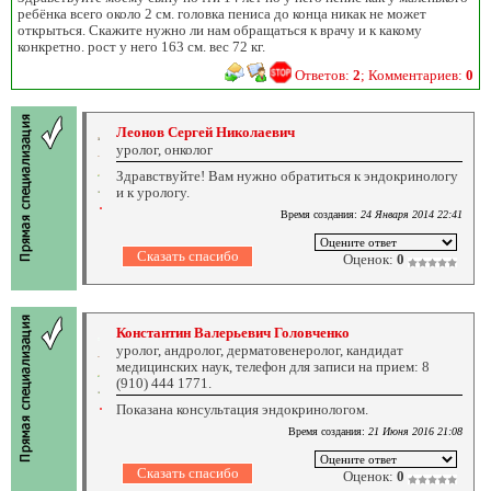
ребёнка всего около 2 см. головка пениса до конца никак не может
открыться. Скажите нужно ли нам обращаться к врачу и к какому
конкретно. рост у него 163 см. вес 72 кг.
Ответов:
2
; Комментариев:
0
Леонов Сергей Николаевич
уролог, онколог
Здравствуйте! Вам нужно обратиться к эндокринологу
и к урологу.
Время создания:
24 Января 2014 22:41
Оценок:
0
Константин Валерьевич Головченко
уролог, андролог, дерматовенеролог, кандидат
медицинских наук, телефон для записи на прием: 8
(910) 444 1771.
Показана консультация эндокринологом.
Время создания:
21 Июня 2016 21:08
Оценок:
0