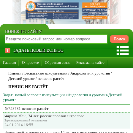
ПОИСК ПО САЙТУ:
ЗАДАТЬ НОВЫЙ ВОПРОС
Главная
О проекте
Обратная связь
Реклама на сайте
Стать консультантом нашего сайта
Главная
/ Бесплатные консультации /
Андрология и урология
/
Детский уролог
/
пенис не растёт
Суперакция «Каждому врачу свой сайт»
ПЕНИС НЕ РАСТЁТ
Задать новый вопрос в консультации «Андрология и урология/Детский
уролог»
№758781
пенис не растёт
марина
Жен., 34 лет. россия посёлок антропово
Зарегистрированный пользователь
24.01.2014 16:55
Здравствуйте моему сыну почти 14 лет но у него пенис как у маленького