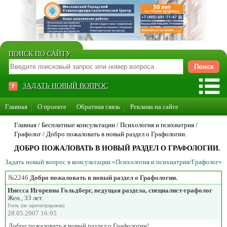
ПОИСК ПО САЙТУ:
ЗАДАТЬ НОВЫЙ ВОПРОС
Главная
О проекте
Обратная связь
Реклама на сайте
Стать консультантом нашего сайта
Главная
/ Бесплатные консультации /
Психология и психиатрия
/
Графолог
/
Добро пожаловать в новый раздел о Графологии.
Суперакция «Каждому врачу свой сайт»
ДОБРО ПОЖАЛОВАТЬ В НОВЫЙ РАЗДЕЛ О ГРАФОЛОГИИ.
Задать новый вопрос в консультации «Психология и психиатрия/Графолог»
№2246
Добро пожаловать в новый раздел о Графологии.
Инесса Игоревна Гольдберг, ведущая раздела, специалист-графолог
Жен., 33 лет.
Гость (не зарегистрирован)
28.05.2007 16:05
Добро пожаловать в новый раздел о Графологии!