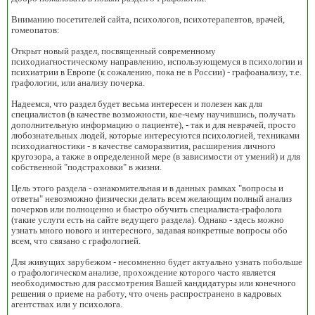
Вниманию посетителей сайта, психологов, психотерапевтов, врачей,
гомеопатов:
Открыт новый раздел, посвященный современному
психодиагностическому направлению, использующемуся в психологии и
психиатрии в Европе (к сожалению, пока не в России) - графоанализу, т.е.
графологии, или анализу почерка.
Надеемся, что раздел будет весьма интересен и полезен как для
специалистов (в качестве возможности, кое-чему научившись, получать
дополнительную информацию о пациенте), - так и для неврачей, просто
любознательных людей, которые интересуются психологией, техниками
психодиагностики - в качестве саморазвития, расширения личного
кругозора, а также в определенной мере (в зависимости от умений) и для
собственной "подстраховки" в жизни.
Цель этого раздела - ознакомительная и в данных рамках "вопросы и
ответы" невозможно физически делать всем желающим полный анализ
почерков или полноценно и быстро обучить специалиста-графолога
(такие услуги есть на сайте ведущего раздела). Однако - здесь можно
узнать много нового и интересного, задавая конкретные вопросы обо
всем, что связано с графологией.
Для живущих зарубежом - несомненно будет актуально узнать побольше
о графологическом анализе, прохождение которого часто является
необходимостью для рассмотрения Вашей кандидатуры или конечного
решения о приеме на работу, что очень распространено в кадровых
агентствах или у психолога.