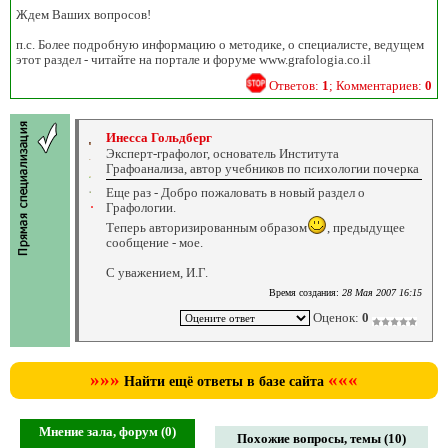
Ждем Ваших вопросов!
п.с. Более подробную информацию о методике, о специалисте, ведущем
этот раздел - читайте на портале и форуме www.grafologia.co.il
Ответов:
1
; Комментариев:
0
Инесса Гольдберг
Эксперт-графолог, основатель Института
Графоанализа, автор учебников по психологии почерка
Еще раз - Добро пожаловать в новый раздел о
Графологии.
Теперь авторизированным образом
, предыдущее
сообщение - мое.
С уважением, И.Г.
Время создания:
28 Мая 2007 16:15
Оценок:
0
»»»
«««
Найти ещё ответы в базе сайта
Мнение зала, форум (0)
Похожие вопросы, темы (10)