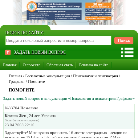
ПОИСК ПО САЙТУ:
ЗАДАТЬ НОВЫЙ ВОПРОС
Главная
О проекте
Обратная связь
Реклама на сайте
Стать консультантом нашего сайта
Главная
/ Бесплатные консультации /
Психология и психиатрия
/
Графолог
/
Помогите
Суперакция «Каждому врачу свой сайт»
ПОМОГИТЕ
Задать новый вопрос в консультации «Психология и психиатрия/Графолог»
№33704
Помогите
Ксюша
Жен., 24 лет. Украина
Гость (не зарегистрирован)
23.04.2008 22:10
Здраствуйте! Мне нужно прочитать 16 листков тетрадных - лекции по
психологии 1918 года! За работу заплачу. Сколько это стоит? Мне