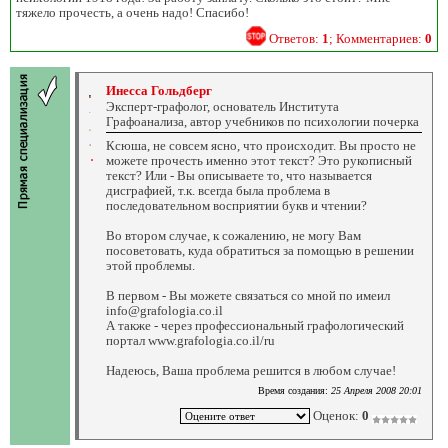
тяжело прочесть, а очень надо! Спасибо!
Ответов:
1
; Комментариев:
0
Инесса Гольдберг
Эксперт-графолог, основатель Института
Графоанализа, автор учебников по психологии почерка
Ксюша, не совсем ясно, что происходит. Вы просто не
можете прочесть именно этот текст? Это рукописный
текст? Или - Вы описываете то, что называется
дисграфией, т.к. всегда была проблема в
последовательном восприятии букв и чтении?
Во втором случае, к сожалению, не могу Вам
посоветовать, куда обратиться за помощью в решении
этой проблемы.
В первом - Вы можете связаться со мной по имеил
info@grafologia.co.il
А также - через профессиональный графологический
портал www.grafologia.co.il/ru
Надеюсь, Ваша проблема решится в любом случае!
Время создания:
25 Апреля 2008 20:01
Оценок:
0