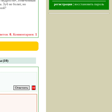
уб мудрости», отмеченный
. Зуб не болит, но
регистрация
|
восстановить пароль
иной?
ветов:
0
; Комментариев:
1
 (10)