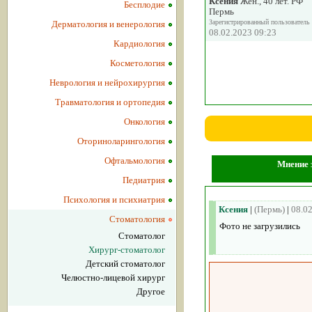
Ксения
Жен., 40 лет. РФ
Бесплодие
Пермь
Зарегистрированный пользователь
Дерматология и венерология
08.02.2023 09:23
Кардиология
Косметология
Неврология и нейрохирургия
Травматология и ортопедия
Онкология
Оториноларингология
Офтальмология
Мнение з
Педиатрия
Психология и психиатрия
Ксения
|
(Пермь)
|
08.0
Стоматология
Фото не загрузились
Стоматолог
Хирург-стоматолог
Детский стоматолог
Челюстно-лицевой хирург
Другое