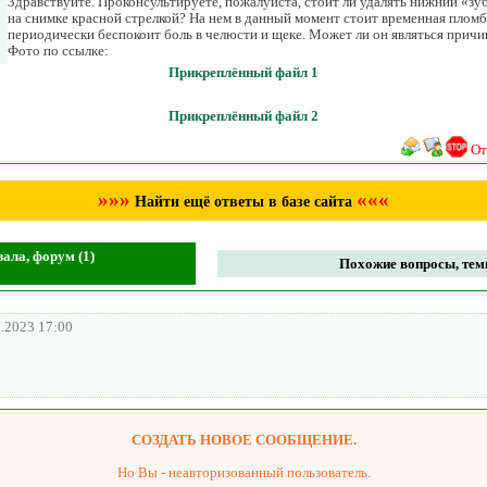
Здравствуйте. Проконсультируете, пожалуйста, стоит ли удалять нижний «з
на снимке красной стрелкой? На нем в данный момент стоит временная пломба
периодически беспокоит боль в челюсти и щеке. Может ли он являться прич
Фото по ссылке:
Прикреплённый файл 1
Прикреплённый файл 2
От
»»»
«««
Найти ещё ответы в базе сайта
ала, форум (1)
Похожие вопросы, темы
2.2023 17:00
СОЗДАТЬ НОВОЕ СООБЩЕНИЕ.
Но Вы - неавторизованный пользователь.