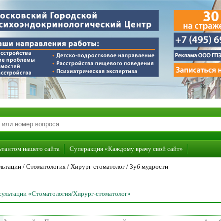
ьтантом нашего сайта
Суперакция «Каждому врачу свой сайт»
льтации /
Стоматология
/
Хирург-стоматолог
/
Зуб мудрости
нсультации «Стоматология/Хирург-стоматолог»