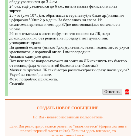
обеду увеличился до 3-4 см.
24 окт. ещё увеличился до 6 см., начала мазать фенистил и пить
зиртек.
25 - го (уже 10*5)см. обратилась к терапевту(не было др.)назначил
цефпрозил 500мг 2 р.в день. За бореллиоз ни слова. Из
симптомов:эритема и темп.до 37(не постоянная).все остальное в
норме.
26-го я отыскала в инете инфу, что это похоже на ЛБ, надо
доксициклин, но без рецепта не продадут, вот думаю, как
уговаривать врача.
На данный момент (начало 7дня)эритема исчезла , только место укуса
красноватое, с корочкой около 1мм.посередине.
Анализы сдам уже дома.
Вот некоторые вопросы:может ли эритема ЛБ исчезнуть так быстро
от неспициф.дл лечения этой болезни антибиотика?
Может ли эритема ЛБ так быстро развиться/расти сразу после укуса?
Укус был свежий,на шее.
Фото попробую приложить.
Спасибо.
СОЗДАТЬ НОВОЕ СООБЩЕНИЕ.
Но Вы - неавторизованный пользователь.
Если Вы регистрировались ранее, то "залогиньтесь" (форма логина в
правой верхней части сайта). Если вы здесь впервые, то
зарегистрируйтесь.