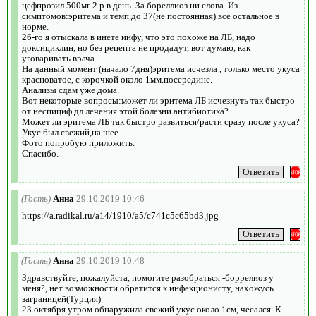
цефпрозил 500мг 2 р.в день. За бореллиоз ни слова. Из
симптомов:эритема и темп.до 37(не постоянная).все остальное в
норме.
26-го я отыскала в инете инфу, что это похоже на ЛБ, надо
доксициклин, но без рецепта не продадут, вот думаю, как
уговаривать врача.
На данный момент (начало 7дня)эритема исчезла , только место укуса
красноватое, с корочкой около 1мм.посередине.
Анализы сдам уже дома.
Вот некоторые вопросы:может ли эритема ЛБ исчезнуть так быстро
от неспициф.дл лечения этой болезни антибиотика?
Может ли эритема ЛБ так быстро развиться/расти сразу после укуса?
Укус был свежий,на шее.
Фото попробую приложить.
Спасибо.
(Гость)
Анна
29.10.2019 10:46
https://a.radikal.ru/a14/1910/a5/c741c5c65bd3.jpg
(Гость)
Анна
29.10.2019 10:48
Здравствуйте, пожалуйста, помогите разобраться -боррелиоз у
меня?, нет возможности обратится к инфекционисту, нахожусь
заграницей(Турция)
23 октября утром обнаружила свежий укус около 1см, чесался. К