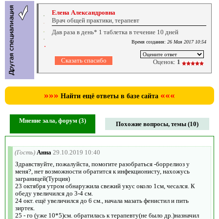
Елена Александровна
Врач общей практики, терапевт
Дав раза в день* 1 таблетка в течение 10 дней
Время создания:
26 Мая 2017 10:54
Оценок:
1
»»»
«««
Найти ещё ответы в базе сайта
Мнение зала, форум (3)
Похожие вопросы, темы (10)
(Гость)
Анна
29.10.2019 10:40
Здравствуйте, пожалуйста, помогите разобраться -боррелиоз у
меня?, нет возможности обратится к инфекционисту, нахожусь
заграницей(Турция)
23 октября утром обнаружила свежий укус около 1см, чесался. К
обеду увеличился до 3-4 см.
24 окт. ещё увеличился до 6 см., начала мазать фенистил и пить
зиртек.
25 - го (уже 10*5)см. обратилась к терапевту(не было др.)назначил