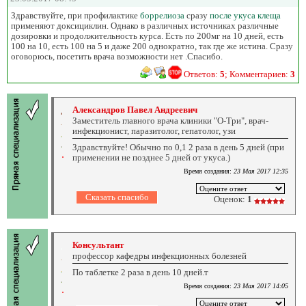
Здравствуйте, при профилактике
боррелиоза
сразу
после укуса клеща
применяют доксициклин. Однако в различных источниках различные
дозировки и продолжительность курса. Есть по 200мг на 10 дней, есть
100 на 10, есть 100 на 5 и даже 200 однократно, так где же истина. Сразу
оговорюсь, посетить врача возможности нет .Спасибо.
Ответов:
5
; Комментариев:
3
Александров Павел Андреевич
Заместитель главного врача клиники "О-Три", врач-
инфекционист, паразитолог, гепатолог, узи
Здравствуйте! Обычно по 0,1 2 раза в день 5 дней (при
применении не позднее 5 дней от укуса.)
Время создания:
23 Мая 2017 12:35
Оценок:
1
Консультант
профессор кафедры инфекционных болезней
По таблетке 2 раза в день 10 дней.т
Время создания:
23 Мая 2017 14:05