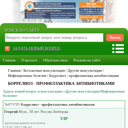
ПОИСК ПО САЙТУ:
ЗАДАТЬ НОВЫЙ ВОПРОС
Главная
О проекте
Обратная связь
Реклама на сайте
Стать консультантом нашего сайта
Главная
/ Бесплатные консультации /
Другие консультации
/
Инфекционные болезни
/
Боррелиоз - профиллактика антибиотиками
Суперакция «Каждому врачу свой сайт»
БОРРЕЛИОЗ - ПРОФИЛЛАКТИКА АНТИБИОТИКАМИ
Задать новый вопрос в консультации «Другие консультации/Инфекционные
болезни»
№973705
Боррелиоз - профиллактика антибиотиками
Георгий
Муж., 58 лет. Россия Люберцы
VIP
Зарегистрированный пользователь
23.05.2017 08:45