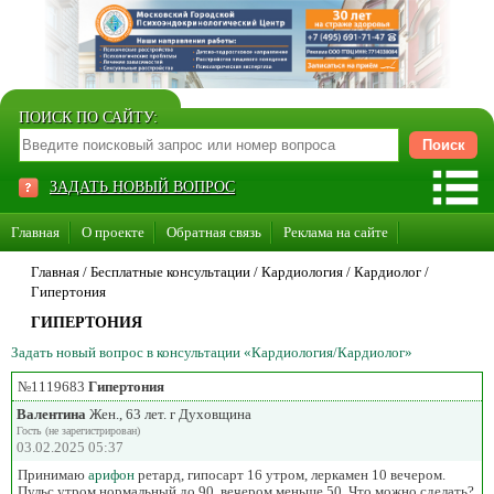
ПОИСК ПО САЙТУ:
ЗАДАТЬ НОВЫЙ ВОПРОС
Главная
О проекте
Обратная связь
Реклама на сайте
Стать консультантом нашего сайта
Главная
/ Бесплатные консультации /
Кардиология
/
Кардиолог
/
Гипертония
Суперакция «Каждому врачу свой сайт»
ГИПЕРТОНИЯ
Задать новый вопрос в консультации «Кардиология/Кардиолог»
№1119683
Гипертония
Валентина
Жен., 63 лет. г Духовщина
Гость (не зарегистрирован)
03.02.2025 05:37
Принимаю
арифон
ретард, гипосарт 16 утром, леркамен 10 вечером.
Пульс утром нормальный до 90, вечером меньше 50. Что можно сделать?