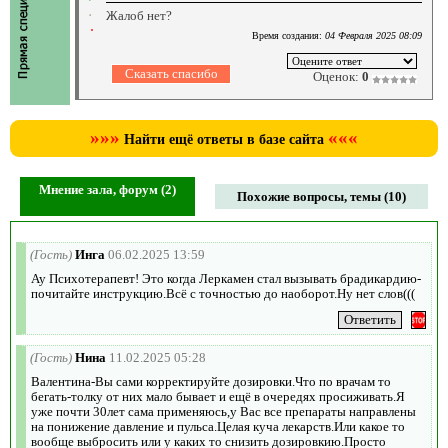
Жалоб нет?
Время создания:
04 Февраля 2025 08:09
Оценок:
0
»»»
«««
Найти ещё ответы в базе сайта
Мнение зала, форум (2)
Похожие вопросы, темы (10)
(Гость)
Инга
06.02.2025 13:59
Ау Психотерапевт! Это когда Леркамен стал вызывать брадикардию-
почитайте инструкцию.Всё с точностью до наоборот.Ну нет слов(((
(Гость)
Нина
11.02.2025 05:28
Валентина-Вы сами корректируйте дозировки.Что по врачам то
бегать-толку от них мало бывает и ещё в очередях просиживать.Я
уже почти 30лет сама применяюсь,у Вас все препараты направлены
на понижение давление и пульса.Целая куча лекарств.Или какое то
вообще выбросить или у каких то снизить дозировкию.Просто