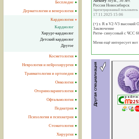
Aleksey
Муж., 36 лет.
Бесплодие
Россия Новосибирск
Зарегистрированный пользователь
Дерматология и венерология
17.11.2025 15:06
Кардиология
(+) з. R в V2-V3 высокий 
Кардиолог
Заключение
Хирург-кардиолог
Ритм- синусовый с ЧСС 6
Детский кардиолог
Меня ещё интересует вот 
Другое
Косметология
Неврология и нейрохирургия
Травматология и ортопедия
Онкология
Оториноларингология
Офтальмология
Педиатрия
Психология и психиатрия
Стоматология
Хирургия