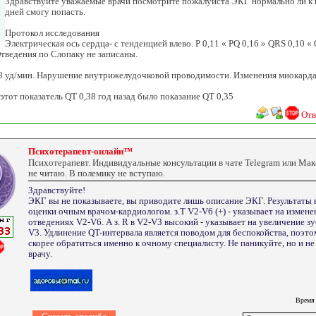
Здравствуйте уважаемые врачи посмотрите пожалуйста ЭКГ нормально ли к в
дней смогу попасть.
Протокол исследования
Электрическая ось сердца- с тенденцией влево. P 0,11 « PQ 0,16 » QRS 0,10 « 
Отведения по Слопаку не записаны.
8 уд/мин. Нарушение внутрижелудочковой проводимости. Изменения миокард
этот показатель QT 0,38 год назад было показание QT 0,35
Отв
Психотерапевт-онлайн™
Психотерапевт. Индивидуальные консультации в чате Telegram или Ма
не читаю. В полемику не вступаю.
Здравствуйте!
ЭКГ вы не показываете, вы приводите лишь описание ЭКГ. Результат
оценки очным врачом-кардиологом. з.Т V2-V6 (+) - указывает на изменен
отведениях V2-V6. А з. R в V2-V3 высокий - указывает на увеличение з
V3. Удлинение QT-интервала является поводом для беспокойства, поэт
скорее обратиться именно к очному специалисту. Не паникуйте, но и не
врачу.
Время