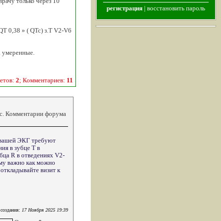
рачу только через 10
регистрация
|
восстановить пароль
QT 0,38 » ( QTc) з.Т V2-V6
а умеренные.
етов:
2
; Комментариев:
11
кс. Комментарии форума
ы вашей ЭКГ требуют
ия в зубце Т в
убца R в отведениях V2-
ому важно как можно
 откладывайте визит к
 создания:
17 Ноября 2025 19:39