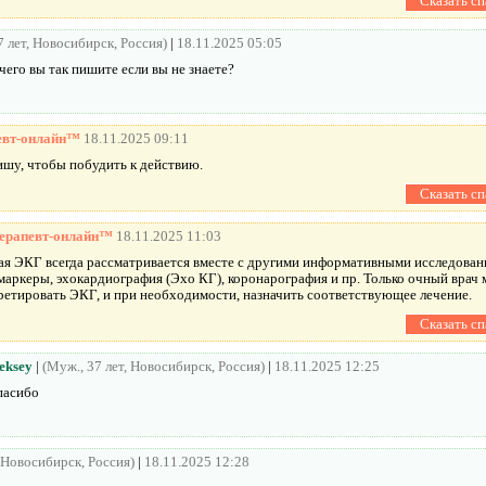
7 лет, Новосибирск, Россия)
|
18.11.2025 05:05
чего вы так пишите если вы не знаете?
евт-онлайн™
18.11.2025 09:11
ишу, чтобы побудить к действию.
ерапевт-онлайн™
18.11.2025 11:03
ая ЭКГ всегда рассматривается вместе с другими информативными исследовани
маркеры, эхокардиография (Эхо КГ), коронарография и пр. Только очный врач
ретировать ЭКГ, и при необходимости, назначить соответствующее лечение.
eksey
|
(Муж., 37 лет, Новосибирск, Россия)
|
18.11.2025 12:25
пасибо
, Новосибирск, Россия)
|
18.11.2025 12:28