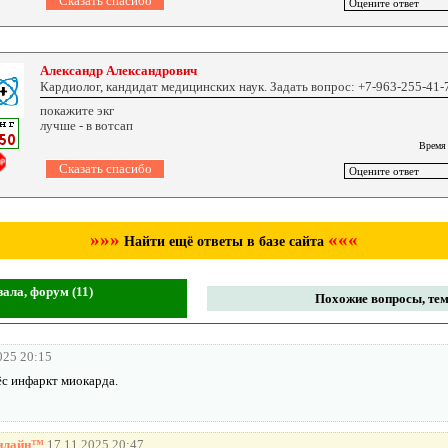
Александр Александрович
Кардиолог, кандидат медицинских наук. Задать вопрос: +7-963-255-41-
покажите экг
лучше - в вотсап
Время
»»»
«««
Найти ещё ответы в базе сайта
ала, форум (11)
Похожие вопросы, тем
025 20:15
ёс инфаркт миокарда.
онлайн™
17.11.2025 20:47