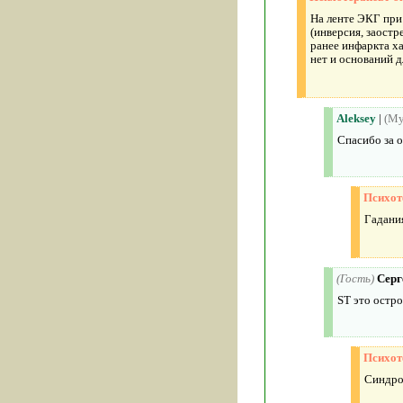
На ленте ЭКГ при
(инверсия, заостр
ранее инфаркта х
нет и оснований д
Aleksey
|
(Му
Спасибо за о
Психот
Гадани
(Гость)
Серг
ST это остро
Психот
Синдро