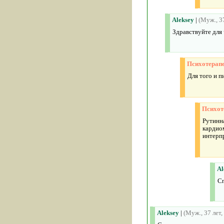
Aleksey
|
(Муж., 3
Здравствуйте для 
Психотерап
Для того и п
Психот
Рутинн
кардио
интерп
Al
С
Aleksey
|
(Муж., 37 лет