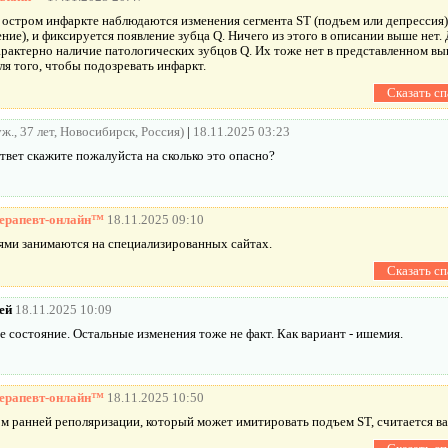
 остром инфаркте наблюдаются изменения сегмента ST (подъем или депрессия)
ение), и фиксируется появление зубца Q. Ничего из этого в описании выше нет.
арактерно наличие патологических зубцов Q. Их тоже нет в представленном в
ля того, чтобы подозревать инфаркт.
ж., 37 лет, Новосибирск, Россия)
|
18.11.2025 03:23
твет скажите пожалуйста на сколько это опасно?
ерапевт-онлайн™
18.11.2025 09:10
ями занимаются на специализированных сайтах.
ей
18.11.2025 10:09
е состояние. Остальные изменения тоже не факт. Как вариант - ишемия.
ерапевт-онлайн™
18.11.2025 10:50
м ранней реполяризации, который может имитировать подъем ST, считается в