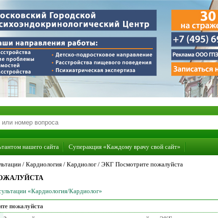
ьтантом нашего сайта
Суперакция «Каждому врачу свой сайт»
льтации /
Кардиология
/
Кардиолог
/
ЭКГ Посмотрите пожалуйста
ПОЖАЛУЙСТА
нсультации «Кардиология/Кардиолог»
те пожалуйста