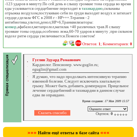
-123 ударов в минуту.По сей день я слышу громкие тона сердца во время
еды усиливается сердцебиение переходит в
тахикардию
,сильнаяы
отрыжка воздухом,постукиваю себя по груди выходит воздух и затихает
сердце,сделала ФГС в 2008 г - НР+++.Терапия - 2
антибиотика,ультоп,денол;НР+6,Транквилизаторы:
конкор
,афабазол,метапролол,матилак +40 различных трав.Я слышу
громкие тоны сердца,особенно лежа,60-70 ударов в минуту ;при сильном
вздохе ритм сердца увеличивается.Помоги советом!
Ответов:
1
; Комментариев:
0
Гуглин Эдуард Романович
Кардиолог. Пенсионер. www.guglin.ru;
eguglin@gmail.com
Я думаю, что надо продолжать интенсивную терапию
язвенной болезни. Следует исключить хиатальную
грыжу. Может быть добавить домперидон. Прицельное
лечение сердцебиений и тахикардии в данном случае
едва ли оправдано.
Время создания:
17 Мая 2009 15:57
Оценок:
0
»»»
«««
Найти ещё ответы в базе сайта