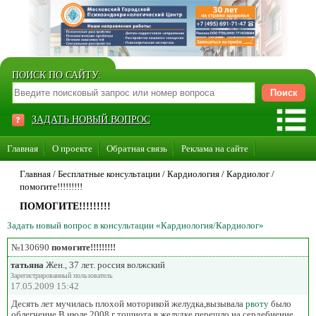
ПОИСК ПО САЙТУ:
ЗАДАТЬ НОВЫЙ ВОПРОС
Главная
О проекте
Обратная связь
Реклама на сайте
Стать консультантом нашего сайта
Главная
/ Бесплатные консультации /
Кардиология
/
Кардиолог
/
помогите!!!!!!!!!
Суперакция «Каждому врачу свой сайт»
ПОМОГИТЕ!!!!!!!!!
Задать новый вопрос в консультации «Кардиология/Кардиолог»
№130690
помогите!!!!!!!!!
татьяна
Жен., 37 лет. россия волжский
Зарегистрированный пользователь
17.05.2009 15:42
Десять лет мучилась плохой моторикой желудка,вызывала
рвоту
было
облегчение.В июле 2008 г тошнота в желудке перешло на сердебиение