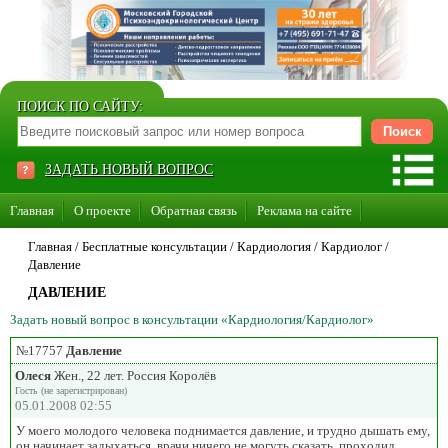
ПОИСК ПО САЙТУ:
ЗАДАТЬ НОВЫЙ ВОПРОС
Главная
О проекте
Обратная связь
Реклама на сайте
Стать консультантом нашего сайта
Главная
/ Бесплатные консультации /
Кардиология
/
Кардиолог
/
Давление
Суперакция «Каждому врачу свой сайт»
ДАВЛЕНИЕ
Задать новый вопрос в консультации «Кардиология/Кардиолог»
№17757
Давление
Олеся
Жен., 22 лет. Россия Королёв
Гость (не зарегистрирован)
05.01.2008 02:55
У моего молодого человека поднимается давление, и трудно дышать ему,
он начинает задыхаться, врачи ничего не могуть сказать, проходил