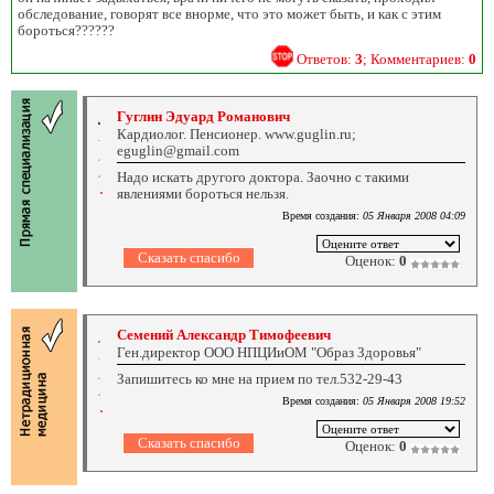
обследование, говорят все внорме, что это может быть, и как с этим
бороться??????
Ответов:
3
; Комментариев:
0
Гуглин Эдуард Романович
Кардиолог. Пенсионер. www.guglin.ru;
eguglin@gmail.com
Надо искать другого доктора. Заочно с такими
явлениями бороться нельзя.
Время создания:
05 Января 2008 04:09
Оценок:
0
Семений Александр Тимофеевич
Ген.директор ООО НПЦИиОМ "Образ Здоровья"
Запишитесь ко мне на прием по тел.532-29-43
Время создания:
05 Января 2008 19:52
Оценок:
0