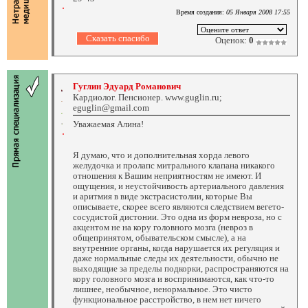
Время создания:
05 Января 2008 17:55
Оценок:
0
Гуглин Эдуард Романович
Кардиолог. Пенсионер. www.guglin.ru;
eguglin@gmail.com
Уважаемая Алина!
Я думаю, что и дополнительная хорда левого
желудочка и пролапс митрального клапана никакого
отношения к Вашим неприятностям не имеют. И
ощущения, и неустойчивость артериального давления
и аритмия в виде экстрасистолии, которые Вы
описываете, скорее всего являются следствием вегето-
сосудистой дистонии. Это одна из форм невроза, но с
акцентом не на кору головного мозга (невроз в
общепринятом, обывательском смысле), а на
внутренние органы, когда нарушается их регуляция и
даже нормальные следы их деятельности, обычно не
выходящие за пределы подкорки, распространяются на
кору головного мозга и воспринимаются, как что-то
лишнее, необычное, ненормальное. Это чисто
функциональное расстройство, в нем нет ничего