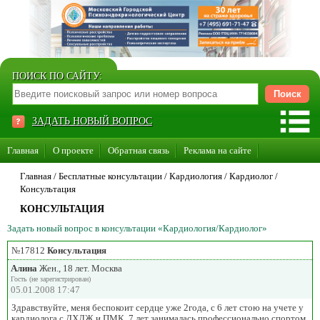
ПОИСК ПО САЙТУ:
ЗАДАТЬ НОВЫЙ ВОПРОС
Главная
О проекте
Обратная связь
Реклама на сайте
Стать консультантом нашего сайта
Главная
/ Бесплатные консультации /
Кардиология
/
Кардиолог
/
Консультация
Суперакция «Каждому врачу свой сайт»
КОНСУЛЬТАЦИЯ
Задать новый вопрос в консультации «Кардиология/Кардиолог»
№17812
Консультация
Алина
Жен., 18 лет. Москва
Гость (не зарегистрирован)
05.01.2008 17:47
Здравствуйте, меня беспокоит сердце уже 2года, с 6 лет стою на учете у
кардиолога с ДХЛЖ и ПМК. 7 лет занималась профессионально спортом,