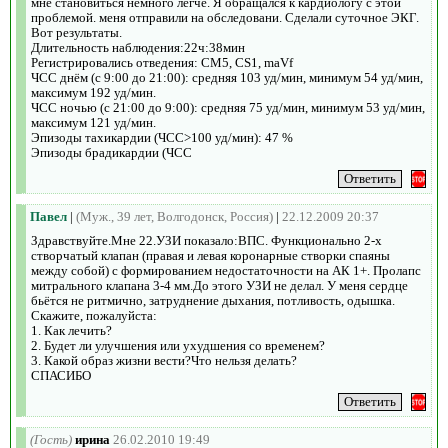
мне становиться немного легче. Я обращался к кардиологу с этой
проблемой. меня отправили на обследовани. Сделали суточное ЭКГ.
Вот результаты.
Длительность наблюдения:22ч:38мин
Регистрировались отведения: СМ5, CS1, maVf
ЧСС днём (с 9:00 до 21:00): средняя 103 уд/мин, минимум 54 уд/мин,
максимум 192 уд/мин.
ЧСС ночью (с 21:00 до 9:00): средняя 75 уд/мин, минимум 53 уд/мин,
максимум 121 уд/мин.
Эпизоды тахикардии (ЧСС>100 уд/мин): 47 %
Эпизоды брадикардии (ЧСС
Павел
|
(Муж., 39 лет, Волгодонск, Россия)
|
22.12.2009 20:37
Здравствуйте.Мне 22.УЗИ показало:ВПС. Функционально 2-х
створчатый клапан (правая и левая коронарные створки спаяны
между собой) с формированием недостаточности на АК 1+. Пролапс
митрального клапана 3-4 мм.До этого УЗИ не делал. У меня сердце
бьётся не ритмично, затруднение дыхания, потливость, одышка.
Скажите, пожалуйста:
1. Как лечить?
2. Будет ли улучшения или ухудшения со временем?
3. Какой образ жизни вести?Что нельзя делать?
СПАСИБО
(Гость)
ирина
26.02.2010 19:49