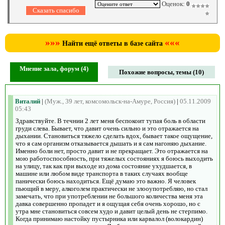
Оценок:
0
»»»
«««
Найти ещё ответы в базе сайта
Мнение зала, форум (4)
Похожие вопросы, темы (10)
Виталий
|
(Муж., 39 лет, комсомольск-на-Амуре, Россия)
|
05.11.2009
05:43
Здравствуйте. В течнии 2 лет меня беспокоит тупая боль в области
груди слева. Бывает, что давит очень сильно и это отражается на
дыхании. Становиться тяжело сделать вдох, бывает такое ощущение,
что я сам организм отказывается дышать и я сам нагоняю дыхание.
Именно боли нет, просто давит и не прекращает. Это отражается на
мою работоспособность, при тяжелых состояниях я боюсь выходить
на улицу, так как при выходе из дома состояние ухудшается, в
машине или любом виде транспорта в таких случаях вообще
панически боюсь находиться. Ещё думаю это важно. Я человек
пьющий в меру, алкоголем практически не злооупотребляю, но стал
замечать, что при употреблении не большого количества меня эта
давка совершенно пропадет и я ощущая себя очень хорошо, но с
утра мне становиться совсем худо и давит целый день не стерпимо.
Когда принимаю настойку пустырника или карвалол (волокардин)