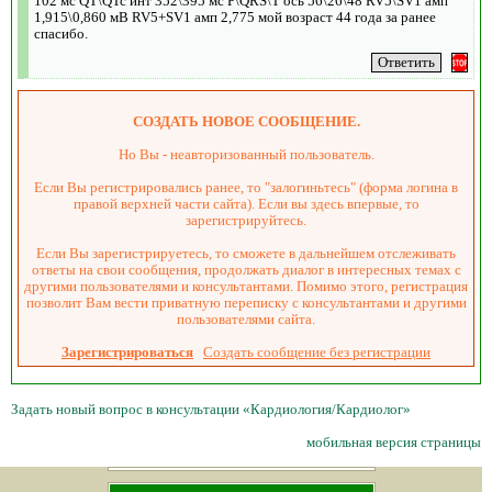
102 мс QT\QTc инт 352\395 мс P\QRS\T ось 56\26\48 RV5\SV1 амп
1,915\0,860 мВ RV5+SV1 амп 2,775 мой возраст 44 года за ранее
спасибо.
СОЗДАТЬ НОВОЕ СООБЩЕНИЕ.
Но Вы - неавторизованный пользователь.
Если Вы регистрировались ранее, то "залогиньтесь" (форма логина в
правой верхней части сайта). Если вы здесь впервые, то
зарегистрируйтесь.
Если Вы зарегистрируетесь, то сможете в дальнейшем отслеживать
ответы на свои сообщения, продолжать диалог в интересных темах с
другими пользователями и консультантами. Помимо этого, регистрация
позволит Вам вести приватную переписку с консультантами и другими
пользователями сайта.
Зарегистрироваться
Создать сообщение без регистрации
Задать новый вопрос в консультации «Кардиология/Кардиолог»
мобильная версия страницы