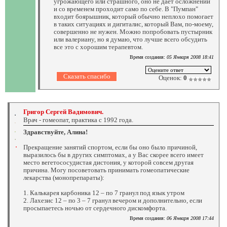
угрожающего или страшного, оно не дает осложнений
и со временем проходит само по себе. В "Пумпан"
входит боярышник, который обычно неплохо помогает
в таких ситуациях и дигиталис, который Вам, по-моему,
совершенно не нужен. Можно попробовать пустырник
или валериану, но я думаю, что лучше всего обсудить
все это с хорошим терапевтом.
Время создания:
05 Января 2008 18:41
Оценок:
0
Григор Сергей Вадимович.
Врач - гомеопат, практика с 1992 года.
Здравствуйте, Алина!
Прекращение занятий спортом, если бы оно было причиной,
выразилось бы в других симптомах, а у Вас скорее всего имеет
место вегетососудистая дистония, у которой совсем другая
причина. Могу посоветовать принимать гомеопатические
лекарства (монопрепараты):
1. Калькарея карбоника 12 – по 7 гранул под язык утром
2. Лахезис 12 – по 3 – 7 гранул вечером и дополнительно, если
просыпаетесь ночью от сердечного дискомфорта.
Время создания:
06 Января 2008 17:44