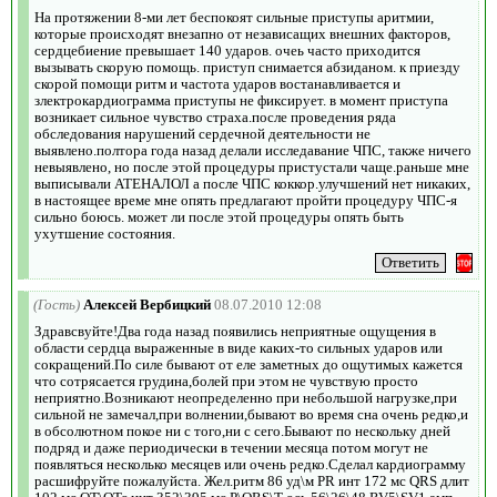
На протяжении 8-ми лет беспокоят сильные приступы аритмии,
которые происходят внезапно от независащих внешних факторов,
сердцебиение превышает 140 ударов. очеь часто приходится
вызывать скорую помощь. приступ снимается абзиданом. к приезду
скорой помощи ритм и частота ударов востанавливается и
злектрокардиограмма приступы не фиксирует. в момент приступа
возникает сильное чувство страха.после проведения ряда
обследования нарушений сердечной деятельности не
выявлено.полтора года назад делали исследавание ЧПС, также ничего
невыявлено, но после этой процедуры пристустали чаще.раньше мне
выписывали АТЕНАЛОЛ а после ЧПС коккор.улучшений нет никаких,
в настоящее време мне опять предлагают пройти процедуру ЧПС-я
сильно боюсь. может ли после этой процедуры опять быть
ухутшение состояния.
(Гость)
Алексей Вербицкий
08.07.2010 12:08
Здравсвуйте!Два года назад появились неприятные ощущения в
области сердца выраженные в виде каких-то сильных ударов или
сокращений.По силе бывают от еле заметных до ощутимых кажется
что сотрясается грудина,болей при этом не чувствую просто
неприятно.Возникают неопределенно при небольшой нагрузке,при
сильной не замечал,при волнении,бывают во время сна очень редко,и
в обсолютном покое ни с того,ни с сего.Бывают по нескольку дней
подряд и даже периодически в течении месяца потом могут не
появляться несколько месяцев или очень редко.Сделал кардиограмму
расшифруйте пожалуйста. Жел.ритм 86 уд\м PR инт 172 мс QRS длит