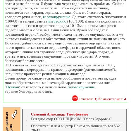
потом резко бросила. И буквально через год начались проблемы. Сейчас
доходит до того, что не могу на 3 этаж подняться по лестнице,
начинается техикардия, одышка, сильная боль в области сердца,
холодеют руки и ноги,
головокружение
. До этого считалась гипотоником
(100/60), а теперь ставят
гипертонию
(160/100). Давление поднимается
ни с того ни с сего и держится порядка 10-15мин, потом само резко
падает. Бывает и 2 раза за 10 мин меняется. Врачи всё сводят к
повышеной нервной возбудимости, сама я этого не ощущаю, т.к. эти же
сиптомы наблюдаются в обсалютном спокойствии не заисимо ни от чего.
Но сейчас дабавилось к этому еще более странное ощущение: я стала
часто просыпаться ночью от дискомфорта в сердечной области, после
которого начинается странное сердцебиение: два удара подряд, а
третьего нет, возникает ощущение провала - пустоты. Это меня
беспокоит больше всего.
ЭКГ снятая за 1мес до этого: Синусовая тахикардия, вертик. ЭОС,
повышенные перегрузки на правое предсердие (ритмозависимое?).
нарушение процессов ренглеризации в миокарде.
Очень прошу откликнуться на мое сообщение и посоветовать, куда
можно обратиться т.к. мой лечащий кардиолог посоветовал пить
"
Пумпан
" от которого у меня сильное
головокружение
.
Заранее благодарна за ответ.
Ответов:
3
; Комментариев:
4
Семений Александр Тимофеевич
Ген.директор ООО НПЦИиОМ "Образ Здоровья"
Обратитесь к нам в центр.Прием по записи по тел.532-
29-43