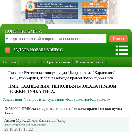
ПОИСК ПО САЙТУ:
ЗАДАТЬ НОВЫЙ ВОПРОС
Главная
О проекте
Обратная связь
Реклама на сайте
Стать консультантом нашего сайта
Главная
/ Бесплатные консультации /
Кардиология
/
Кардиолог
/
ПМК, тахикардия, неполная блокада правой ножки пучка Гиса.
Суперакция «Каждому врачу свой сайт»
ПМК, ТАХИКАРДИЯ, НЕПОЛНАЯ БЛОКАДА ПРАВОЙ
НОЖКИ ПУЧКА ГИСА.
Задать новый вопрос в консультации «Кардиология/Кардиолог»
№739066
ПМК, тахикардия, неполная блокада правой ножки пучка
Гиса.
Антон
Муж., 21 лет. Казахстан Актау
Зарегистрированный пользователь
29.10.2013 13:22