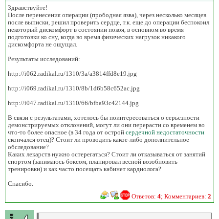
Здравствуйте!
После перенесения операции (прободная язва), через несколько месяцев
после выписки, решил проверить сердце, т.к. еще до операции беспокоил
некоторый дискомфорт в состоянии покоя, в основном во время
подготовки ко сну, когда во время физических нагрузок никакого
дискомфорта не ощущал.
Результаты исследований:
http://i062.radikal.ru/1310/3a/a3814ffd8e19.jpg
http://i069.radikal.ru/1310/8b/1d6b58c652ac.jpg
http://i047.radikal.ru/1310/66/bfba93c42144.jpg
В связи с результатами, хотелось бы поинтересоваться о серьезности
демонстрируемых отклонений, могут ли они перерасти со временем во
что-то более опасное (в 34 года от острой
сердечной недостаточности
скончался отец)? Стоит ли проводить какое-либо дополнительное
обследование?
Каких лекарств нужно остерегаться? Стоит ли отказываться от занятий
спортом (занимаюсь боксом, планировал весной возобновить
тренировки) и как часто посещать кабинет кардиолога?
Спасибо.
Ответов:
4
; Комментариев:
2