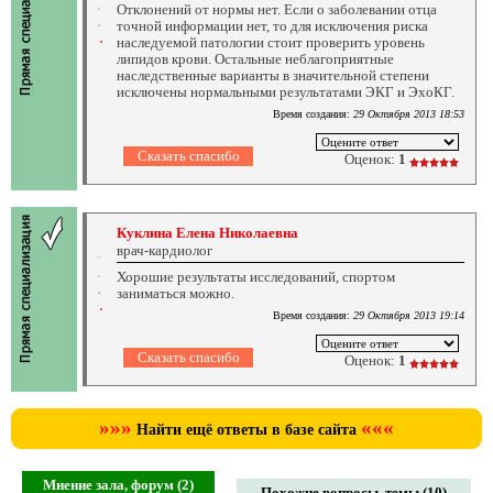
Отклонений от нормы нет. Если о заболевании отца
точной информации нет, то для исключения риска
наследуемой патологии стоит проверить уровень
липидов крови. Остальные неблагоприятные
наследственные варианты в значительной степени
исключены нормальными результатами ЭКГ и ЭхоКГ.
Время создания:
29 Октября 2013 18:53
Оценок:
1
Куклина Елена Николаевна
врач-кардиолог
Хорошие результаты исследований, спортом
заниматься можно.
Время создания:
29 Октября 2013 19:14
Оценок:
1
»»»
«««
Найти ещё ответы в базе сайта
Мнение зала, форум (2)
Похожие вопросы, темы (10)