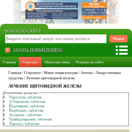
ПОИСК ПО САЙТУ:
ЗАДАТЬ НОВЫЙ ВОПРОС
Главная
О проекте
Обратная связь
Реклама на сайте
Стать консультантом нашего сайта
Главная
/
О проекте
/
Мини энциклопедия
/
Аптека
/
Лекарственные
средства
/
Лечение щитовидной железы
Суперакция «Каждому врачу свой сайт»
ЛЕЧЕНИЕ ЩИТОВИДНОЙ ЖЕЛЕЗЫ
Вложенные разделы:
Тиреотом, таблетки
Л-Тироксин, таблетки
Йодомарин, таблетки
Йодбаланс, таблетки
Эутирокс, таблетки
Трийодтиронин, таблетки
Тирозол, таблетки