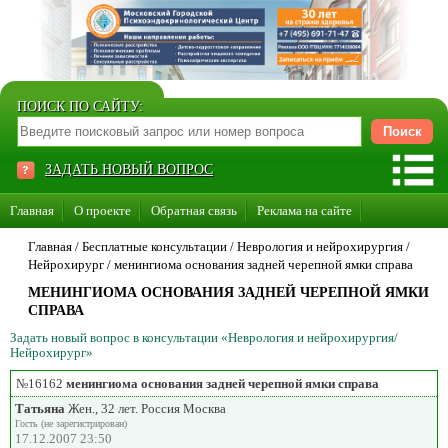
ПОИСК ПО САЙТУ:
ЗАДАТЬ НОВЫЙ ВОПРОС
Главная
О проекте
Обратная связь
Реклама на сайте
Стать консультантом нашего сайта
Главная
/ Бесплатные консультации /
Неврология и нейрохирургия
/
Нейрохирург
/
менингиома основания задней черепной ямки справа
Суперакция «Каждому врачу свой сайт»
МЕНИНГИОМА ОСНОВАНИЯ ЗАДНЕЙ ЧЕРЕПНОЙ ЯМКИ
СПРАВА
Задать новый вопрос в консультации «Неврология и нейрохирургия/
Нейрохирург»
№16162
менингиома основания задней черепной ямки справа
Татьяна
Жен., 32 лет. Россия Москва
Гость (не зарегистрирован)
17.12.2007 23:50