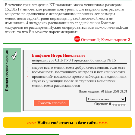
В течение трех лет делаю КТ головного мозга менингиома размером
15х18х17 мм счетким ровным контуром после введения контрастного
вещества по сравнению с исследованиями прошлых лет размеры
менингиомы задней грани пирамиды правой височной кости не
изменились. 4 желудочек расположен по средней линии.Боковые
желудочки не расширены.Нужно оперироваться или можно лечить.Если
лечить то что Вы можете порекомендовать.
Ответов:
1
; Комментариев:
2
Епифанов Игорь Николаевич
нейрохирург СПБ ГУЗ Городская больница № 15
скорее всего менингеома доброкачественная. если есть
возможность постоянного контроля и нет клинических
проявлений- возможно просто наблюдать. в единичных
случаях у женщин после наступления менопаузы
менингеомы рассасываются
Время создания:
05 Июня 2008 23:25
Оценок:
0
»»»
«««
Найти ещё ответы в базе сайта