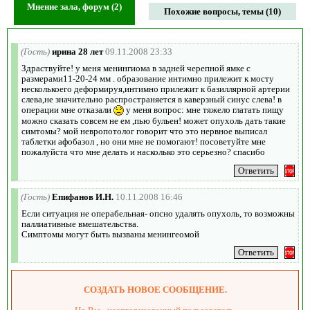
Мнение зала, форум (2)
Похожие вопросы, темы (10)
(Гость)
ирина 28 лет
09.11.2008 23:33
Здраствуйте! у меня менингиома в задней черепной ямке с
размерами11-20-24 мм . образование интимно прилежит к мосту
несколькоего деформируя,интимно прилежит к базиллярной артерии
слева,не значительно распространяется в каверзный синус слева! в
операции мне отказали
у меня вопрос: мне тяжело глатать пищу
можно сказать совсем не ем ,пью бульен! может опухоль дать такие
симтомы? мой невропотолог говорит что это нервное выписал
таблетки афобазол , но они мне не помогают! посоветуйте мне
пожалуйста что мне делать и насколько это серьезно? спасибо
(Гость)
Епифанов И.Н.
10.11.2008 16:46
Если ситуация не операбельная- опсно удалять опухоль, то возможны
паллиативные вмешательства.
Симптомы могут быть вызваны менингеомой
СОЗДАТЬ НОВОЕ СООБЩЕНИЕ.