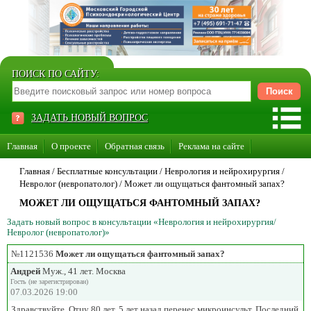
ПОИСК ПО САЙТУ:
ЗАДАТЬ НОВЫЙ ВОПРОС
Главная
О проекте
Обратная связь
Реклама на сайте
Стать консультантом нашего сайта
Главная
/ Бесплатные консультации /
Неврология и нейрохирургия
/
Невролог (невропатолог)
/
Может ли ощущаться фантомный запах?
Суперакция «Каждому врачу свой сайт»
МОЖЕТ ЛИ ОЩУЩАТЬСЯ ФАНТОМНЫЙ ЗАПАХ?
Задать новый вопрос в консультации «Неврология и нейрохирургия/
Невролог (невропатолог)»
№1121536
Может ли ощущаться фантомный запах?
Андрей
Муж., 41 лет. Москва
Гость (не зарегистрирован)
07.03.2026 19:00
Здравствуйте. Отцу 80 лет, 5 лет назад перенес микроинсульт. Последний