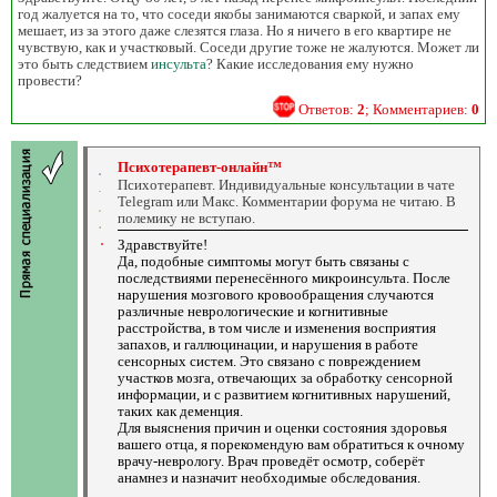
год жалуется на то, что соседи якобы занимаются сваркой, и запах ему
мешает, из за этого даже слезятся глаза. Но я ничего в его квартире не
чувствую, как и участковый. Соседи другие тоже не жалуются. Может ли
это быть следствием
инсульта
? Какие исследования ему нужно
провести?
Ответов:
2
; Комментариев:
0
Психотерапевт-онлайн™
Психотерапевт. Индивидуальные консультации в чате
Telegram или Макс. Комментарии форума не читаю. В
полемику не вступаю.
Здравствуйте!
Да, подобные симптомы могут быть связаны с
последствиями перенесённого микроинсульта. После
нарушения мозгового кровообращения случаются
различные неврологические и когнитивные
расстройства, в том числе и изменения восприятия
запахов, и галлюцинации, и нарушения в работе
сенсорных систем. Это связано с повреждением
участков мозга, отвечающих за обработку сенсорной
информации, и с развитием когнитивных нарушений,
таких как деменция.
Для выяснения причин и оценки состояния здоровья
вашего отца, я порекомендую вам обратиться к очному
врачу-неврологу. Врач проведёт осмотр, соберёт
анамнез и назначит необходимые обследования.